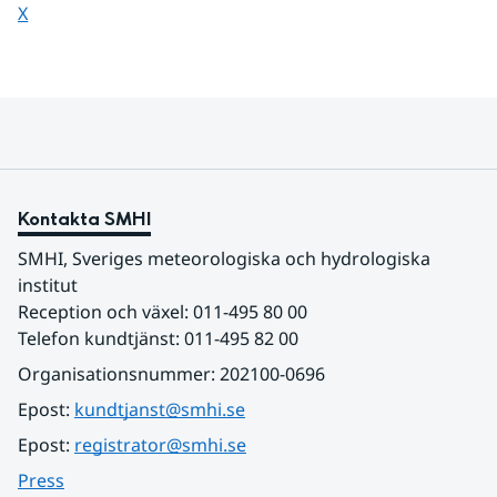
Dela sidan på
X
Kontakta SMHI
SMHI, Sveriges meteorologiska och hydrologiska 
institut
Reception och växel: 011-495 80 00
Telefon kundtjänst: 011-495 82 00
Organisationsnummer: 202100-0696
Epost: 
kundtjanst@smhi.se
Epost: 
registrator@smhi.se
Press