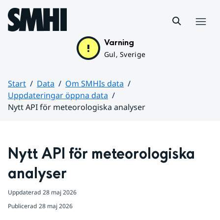
Hoppa till sidans innehåll
Meny
Varning
Gul, Sverige
Start
Data
Om SMHIs data
Uppdateringar öppna data
Nytt API för meteorologiska analyser
Huvudinnehåll
Nytt API för meteorologiska 
analyser
Uppdaterad
28 maj 2026
Publicerad
28 maj 2026