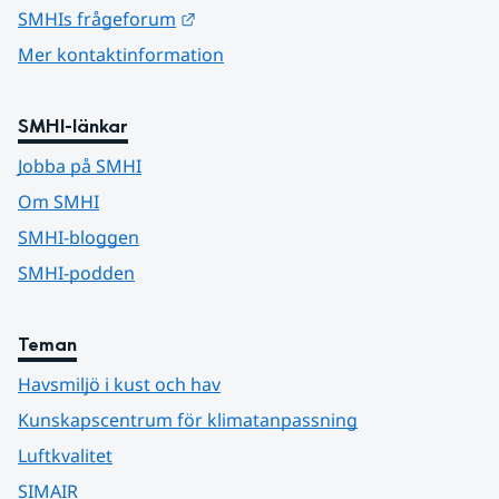
Länk till annan webbplats.
SMHIs frågeforum
Mer kontaktinformation
SMHI-länkar
Jobba på SMHI
Om SMHI
SMHI-bloggen
SMHI-podden
Teman
Havsmiljö i kust och hav
Kunskapscentrum för klimatanpassning
Luftkvalitet
SIMAIR