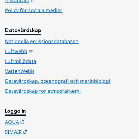
Länk till annan webbplats.
Instagram
Policy för sociala medier
Datavärdskap
Nationella emissionsdatabasen
Länk till annan webbplats.
Luftwebb
Luftmiljödata
VattenWebb
Datavärdskap, oceanografi och marinbiologi
Datavärdskap för atmosfärkemi
Logga in
Länk till annan webbplats.
AQUA
Länk till annan webbplats.
SIMAIR