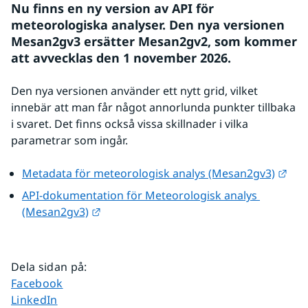
Nu finns en ny version av API för 
meteorologiska analyser. Den nya versionen 
Mesan2gv3 ersätter Mesan2gv2, som kommer 
att avvecklas den 1 november 2026.
Den nya versionen använder ett nytt grid, vilket 
innebär att man får något annorlunda punkter tillbaka 
i svaret. Det finns också vissa skillnader i vilka 
parametrar som ingår.
Länk
Metadata för meteorologisk analys (Mesan2gv3)
API-dokumentation för Meteorologisk analys 
Länk till annan webbplats.
(Mesan2gv3)
Dela sidan på
:
Dela sidan på
Facebook
Dela sidan på
LinkedIn