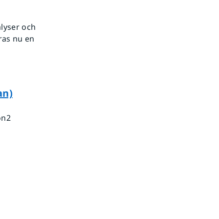
alyser och
ras nu en
an)
on2