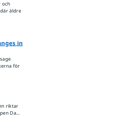
r och
 där äldre
anges in
ssage
kerna för
en riktar
pen Da...