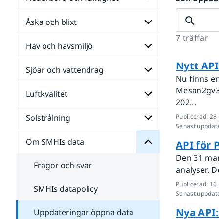
Undersidor
data
för
för
Temperatur
en
Åska och blixt
Undersidor
och
plats
för
vind
7
träffar
Nederbörd
Hav och havsmiljö
Undersidor
och
för
fuktighet
Nytt API
Åska
Sjöar och vattendrag
Undersidor
och
Nu finns e
data
för
blixt
SMHIs
Hav
Mesan2gv3 
Luftkvalitet
Undersidor
och
Om
202...
för
havsmiljö
för
Sjöar
Undersidor
Solstrålning
Publicerad
:
28
Undersidor
och
Senast uppdat
för
vattendrag
Luftkvalitet
Om SMHIs data
Undersidor
API för 
för
Den 31 mar
Solstrålning
Frågor och svar
analyser. D
Publicerad
:
16
SMHIs datapolicy
Senast uppdat
Nya API:
Uppdateringar öppna data