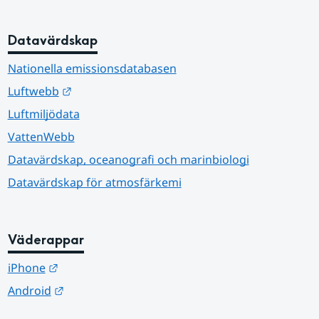
Datavärdskap
Nationella emissionsdatabasen
Länk till annan webbplats.
Luftwebb
Luftmiljödata
VattenWebb
Datavärdskap, oceanografi och marinbiologi
Datavärdskap för atmosfärkemi
Väderappar
Länk till annan webbplats.
iPhone
Länk till annan webbplats.
Android