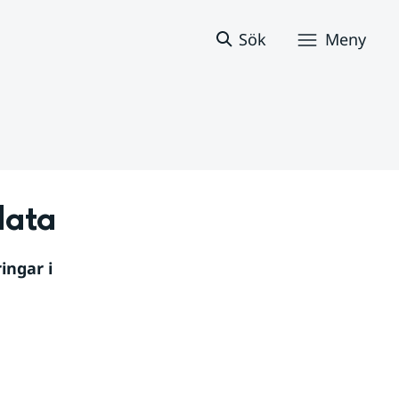
Sök
Meny
data
ngar i 