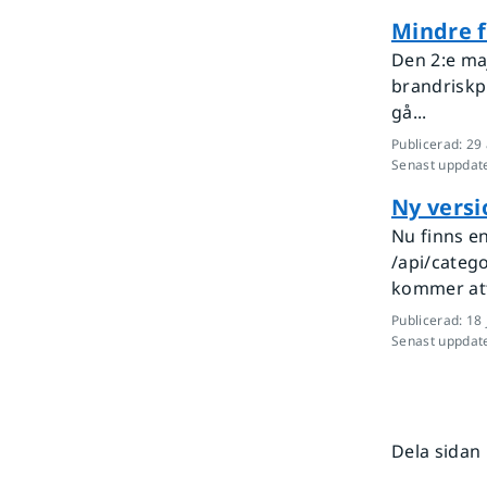
Mindre f
Den 2:e ma
brandriskp
gå...
Publicerad
:
29 
Senast uppdat
Ny versi
Nu finns en
/api/categ
kommer att 
Publicerad
:
18 
Senast uppdat
Dela sidan