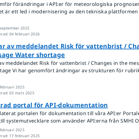
för förändringar i API:er för meteorologiska prognose
et är ett led i modernisering av den tekniska plattformen
 september 2025
erad
:
04 februari 2026
r av meddelandet Risk för vattenbrist / Ch
sage Water shortage
av meddelandet Risk för vattenbrist / Changes in the me
tage Vi har genomfört ändringar av strukturen för rubri
februari 2025
erad
:
03 mars 2025
rad portal för API-dokumentation
aterat portalen för dokumentation till våra API:er Portal
 till systemutvecklare som använder API:erna från SMHI O
februari 2025
erad
:
17 februari 2025