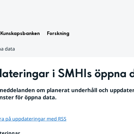
Kunskapsbanken
Forskning
a data
ateringar i SMHIs öppna 
 meddelanden om planerat underhåll och uppdateri
nster för öppna data.
a på uppdateringar med RSS
teringar