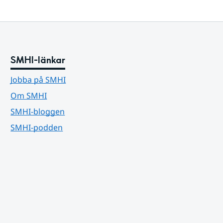
SMHI-länkar
Jobba på SMHI
Om SMHI
SMHI-bloggen
SMHI-podden