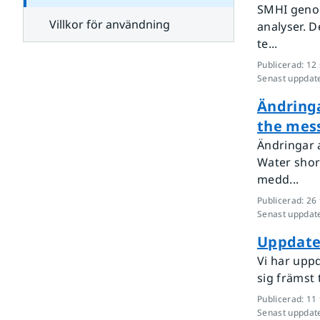
SMHI genom
Villkor för användning
analyser. D
te...
Publicerad
:
12
Senast uppdat
Ändringa
the mes
Ändringar 
Water shor
medd...
Publicerad
:
26 
Senast uppdat
Uppdate
Vi har uppd
sig främst
Publicerad
:
11 
Senast uppdat