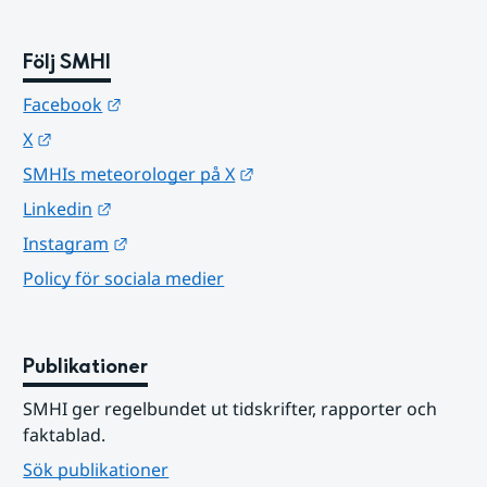
Följ SMHI
Länk till annan webbplats.
Facebook
Länk till annan webbplats.
X
Länk till annan webbplats.
SMHIs meteorologer på X
Länk till annan webbplats.
Linkedin
Länk till annan webbplats.
Instagram
Policy för sociala medier
Publikationer
SMHI ger regelbundet ut tidskrifter, rapporter och 
faktablad.
Sök publikationer