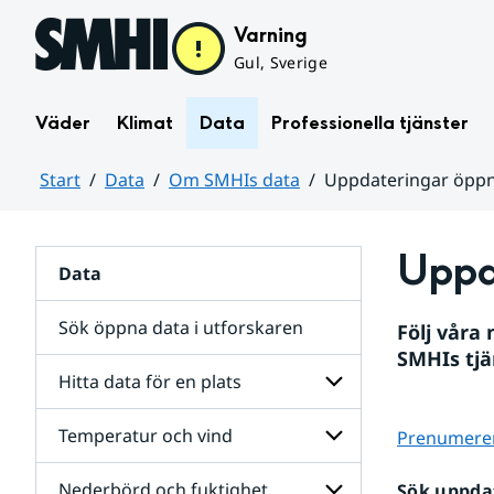
Hoppa till sidans innehåll
Varning
Gul, Sverige
Väder
Klimat
Data
Professionella tjänster
Start
Data
Om SMHIs data
Uppdateringar öppn
Huvudinnehåll
Uppd
Data
Sök öppna data i utforskaren
Följ våra
SMHIs tjä
Hitta data för en plats
Temperatur och vind
Prenumerer
Undersidor
för
Hitta
Nederbörd och fuktighet
Sök uppda