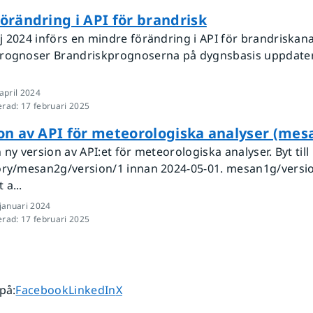
örändring i API för brandrisk
j 2024 införs en mindre förändring i API för brandriskan
rognoser Brandriskprognoserna på dygnsbasis uppdate
april 2024
erad
:
17 februari 2025
on av API för meteorologiska analyser (mes
 ny version av API:et för meteorologiska analyser. Byt till
ory/mesan2g/version/1 innan 2024-05-01. mesan1g/versi
a...
januari 2024
erad
:
17 februari 2025
Dela sidan på
Dela sidan på
Dela sidan på
 på
:
Facebook
LinkedIn
X