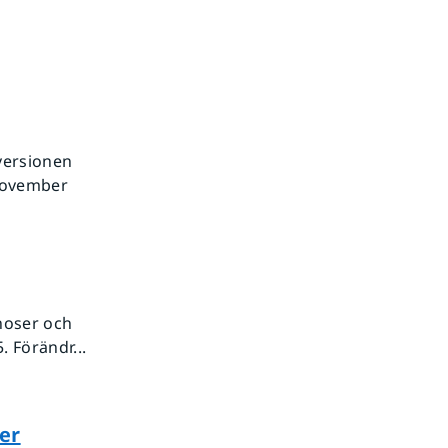
 versionen
november
noser och
 Förändr...
er