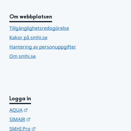
Om webbplatsen
Tillgänglighetsredogörelse
Kakor på smhi.se
Hantering av personuppgifter
Om smhi.se
Logga in
Länk till annan webbplats.
AQUA
Länk till annan webbplats.
SIMAIR
Länk till annan webbplats.
SMHI Pro