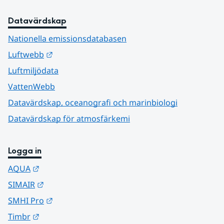
Datavärdskap
Nationella emissionsdatabasen
Länk till annan webbplats.
Luftwebb
Luftmiljödata
VattenWebb
Datavärdskap, oceanografi och marinbiologi
Datavärdskap för atmosfärkemi
Logga in
Länk till annan webbplats.
AQUA
Länk till annan webbplats.
SIMAIR
Länk till annan webbplats.
SMHI Pro
Länk till annan webbplats.
Timbr