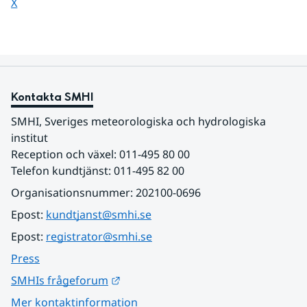
Dela sidan på
X
Kontakta SMHI
SMHI, Sveriges meteorologiska och hydrologiska 
institut
Reception och växel: 011-495 80 00
Telefon kundtjänst: 011-495 82 00
Organisationsnummer: 202100-0696
Epost: 
kundtjanst@smhi.se
Epost: 
registrator@smhi.se
Press
Länk till annan webbplats.
SMHIs frågeforum
Mer kontaktinformation