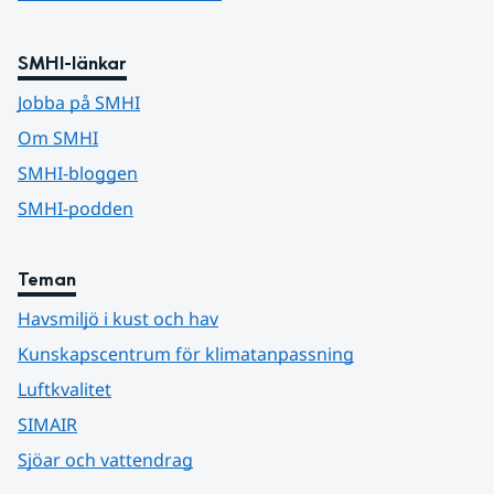
SMHI-länkar
Jobba på SMHI
Om SMHI
SMHI-bloggen
SMHI-podden
Teman
Havsmiljö i kust och hav
Kunskapscentrum för klimatanpassning
Luftkvalitet
SIMAIR
Sjöar och vattendrag