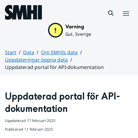
Hoppa till sidans innehåll
Meny
Varning
Gul, Sverige
Start
Data
Om SMHIs data
Uppdateringar öppna data
Uppdaterad portal för API-dokumentation
Huvudinnehåll
Uppdaterad portal för API-
dokumentation
Uppdaterad
17 februari 2025
Publicerad
11 februari 2025