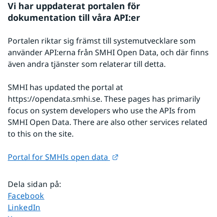
Vi har uppdaterat portalen för 
dokumentation till våra API:er
Portalen riktar sig främst till systemutvecklare som 
använder API:erna från SMHI Open Data, och där finns 
även andra tjänster som relaterar till detta.
SMHI has updated the portal at 
https://opendata.smhi.se. These pages has primarily 
focus on system developers who use the APIs from 
SMHI Open Data. There are also other services related 
to this on the site.
Länk till annan webbplats.
Portal for SMHIs open data 
Dela sidan på
:
Dela sidan på
Facebook
Dela sidan på
LinkedIn