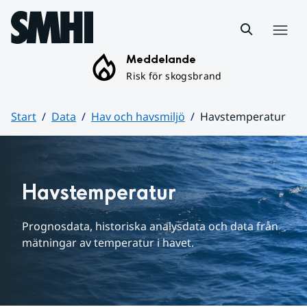
Hoppa till sidans innehåll
Meny
Meddelande
Risk för skogsbrand
Start
Data
Hav och havsmiljö
Havstemperatur
Huvudinnehåll
Havstemperatur
Prognosdata, historiska analysdata och data från 
mätningar av temperatur i havet.