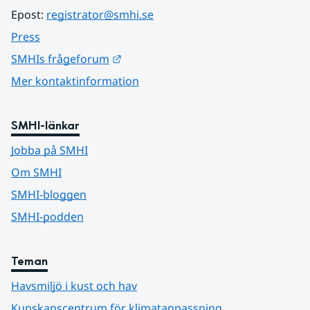
Epost: 
registrator@smhi.se
Press
Länk till annan webbplats.
SMHIs frågeforum
Mer kontaktinformation
SMHI-länkar
Jobba på SMHI
Om SMHI
SMHI-bloggen
SMHI-podden
Teman
Havsmiljö i kust och hav
Kunskapscentrum för klimatanpassning