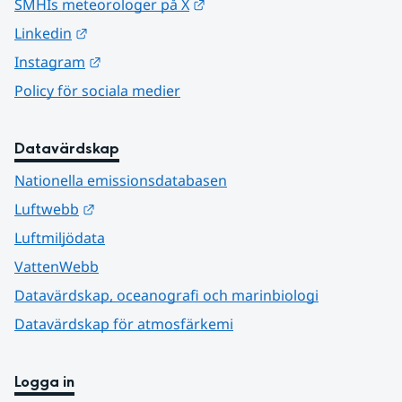
Länk till annan webbplats.
SMHIs meteorologer på X
Länk till annan webbplats.
Linkedin
Länk till annan webbplats.
Instagram
Policy för sociala medier
Datavärdskap
Nationella emissionsdatabasen
Länk till annan webbplats.
Luftwebb
Luftmiljödata
VattenWebb
Datavärdskap, oceanografi och marinbiologi
Datavärdskap för atmosfärkemi
Logga in