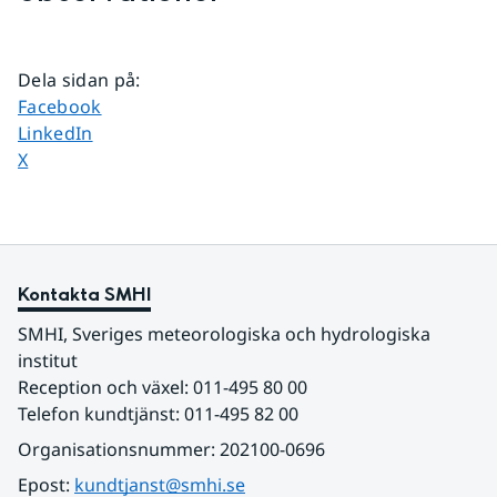
Dela sidan på
:
Dela sidan på
Facebook
Dela sidan på
LinkedIn
Dela sidan på
X
Kontakta SMHI
SMHI, Sveriges meteorologiska och hydrologiska 
institut
Reception och växel: 011-495 80 00
Telefon kundtjänst: 011-495 82 00
Organisationsnummer: 202100-0696
Epost: 
kundtjanst@smhi.se