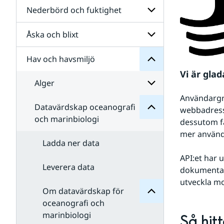
Hitta
och
Nederbörd och fuktighet
Undersidor
data
Hav
för
för
för
Temperatur
Undersidor
en
Åska och blixt
marinbiologi
Undersidor
och
plats
och
för
vind
oceanografi
Nederbörd
Hav och havsmiljö
Undersidor
Datavärdskap
och
för
för
fuktighet
Vi är gla
Åska
Undersidor
Alger
och
blixt
Användargrä
marinbiologi
Datavärdskap oceanografi
Undersidor
webbadress,
och
för
och marinbiologi
oceanografi
dessutom få
Alger
för
mer använd
datavärdskap
Ladda ner data
Om
för
API:et har 
Undersidor
Leverera data
dokumentati
utveckla mo
Om datavärdskap för
oceanografi och
marinbiologi
Så hit