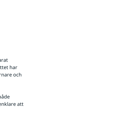
rat 
tet har 
rnare och 
både 
nklare att 