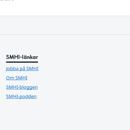
SMHI-länkar
Jobba på SMHI
Om SMHI
SMHI-bloggen
SMHI-podden