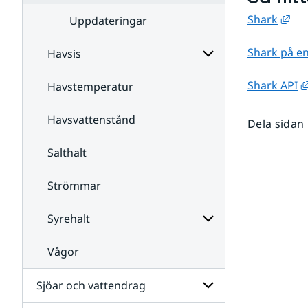
Län
Shark
Uppdateringar
Shark på e
Havsis
Shark API
Havstemperatur
Undersidor
för
Havsis
Havsvattenstånd
Dela sidan
Salthalt
Strömmar
Syrehalt
Vågor
Undersidor
för
Syrehalt
Sjöar och vattendrag