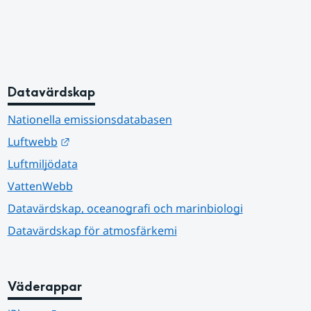
Datavärdskap
Nationella emissionsdatabasen
Länk till annan webbplats.
Luftwebb
Luftmiljödata
VattenWebb
Datavärdskap, oceanografi och marinbiologi
Datavärdskap för atmosfärkemi
Väderappar