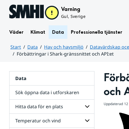
Hoppa till sidans innehåll
Varning
Gul, Sverige
Väder
Klimat
Data
Professionella tjänster
Start
Data
Hav och havsmiljö
Datavärdskap oce
Förbättringar i Shark-gränssnittet och API:et
Huvudinnehåll
Förbä
Data
och 
Sök öppna data i utforskaren
Uppdaterad
12
Hitta data för en plats
Temperatur och vind
Undersidor
havsmiljö
för