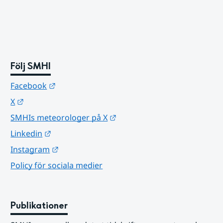
Följ SMHI
Länk till annan webbplats.
Facebook
Länk till annan webbplats.
X
Länk till annan webbplats.
SMHIs meteorologer på X
Länk till annan webbplats.
Linkedin
Länk till annan webbplats.
Instagram
Policy för sociala medier
Publikationer