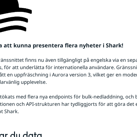
da att kunna presentera flera nyheter i Shark!
nssnittet finns nu även tillgängligt på engelska via en sepa
 för att underlätta för internationella användare. Gränssnit
tt en uppfräschning i Aurora version 3, vilket ger en mode
arvänlig upplevelse.
utökats med flera nya endpoints för bulk-nedladdning, och 
onen och API-strukturen har tydliggjorts för att göra det e
t Shark.
tar du data