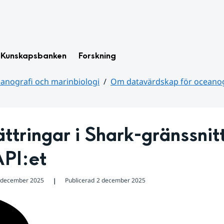
Kunskapsbanken
Forskning
anografi och marinbiologi
Om datavärdskap för oceanog
ttringar i Shark-gränssnitt
API:et
 december 2025
Publicerad
2 december 2025
❘