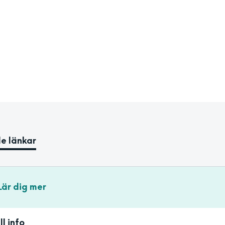
e länkar
Lär dig mer
ll info