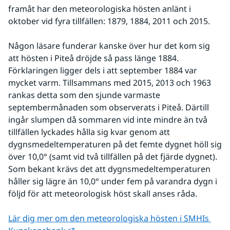
framåt har den meteorologiska hösten anlänt i 
oktober vid fyra tillfällen: 1879, 1884, 2011 och 2015.
Någon läsare funderar kanske över hur det kom sig 
att hösten i Piteå dröjde så pass länge 1884. 
Förklaringen ligger dels i att september 1884 var 
mycket varm. Tillsammans med 2015, 2013 och 1963 
rankas detta som den sjunde varmaste 
septembermånaden som observerats i Piteå. Därtill 
ingår slumpen då sommaren vid inte mindre än två 
tillfällen lyckades hålla sig kvar genom att 
dygnsmedeltemperaturen på det femte dygnet höll sig 
över 10,0° (samt vid två tillfällen på det fjärde dygnet). 
Som bekant krävs det att dygnsmedeltemperaturen 
håller sig lägre än 10,0° under fem på varandra dygn i 
följd för att meteorologisk höst skall anses råda.
Lär dig mer om den meteorologiska hösten i SMHIs 
Länk till annan webbplats.