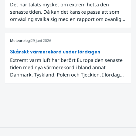
Det har talats mycket om extrem hetta den
senaste tiden. Då kan det kanske passa att som
omväxling svalka sig med en rapport om ovanligt
låga dagstemperaturer i Ångermanland och
Jämtland och stormbyar på Gotland.
Meteorologi
29 juni 2026
Skånskt värmerekord under lördagen
Extremt varm luft har berört Europa den senaste
tiden med nya värmerekord i bland annat
Danmark, Tyskland, Polen och Tjeckien. I lördags
den 27 juni kom en nordlig utlöpare av den allra
varmaste luften tillfälligt in över våra allra
sydligaste landskap.