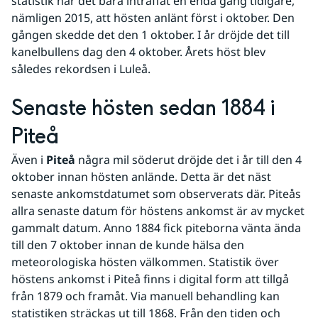
statistik har det bara inträffat en enda gång tidigare, 
nämligen 2015, att hösten anlänt först i oktober. Den 
gången skedde det den 1 oktober. I år dröjde det till 
kanelbullens dag den 4 oktober. Årets höst blev 
således rekordsen i Luleå.
Senaste hösten sedan 1884 i 
Piteå
Även i 
Piteå
 några mil söderut dröjde det i år till den 4 
oktober innan hösten anlände. Detta är det näst 
senaste ankomstdatumet som observerats där. Piteås 
allra senaste datum för höstens ankomst är av mycket 
gammalt datum. Anno 1884 fick piteborna vänta ända 
till den 7 oktober innan de kunde hälsa den 
meteorologiska hösten välkommen. Statistik över 
höstens ankomst i Piteå finns i digital form att tillgå 
från 1879 och framåt. Via manuell behandling kan 
statistiken sträckas ut till 1868. Från den tiden och 