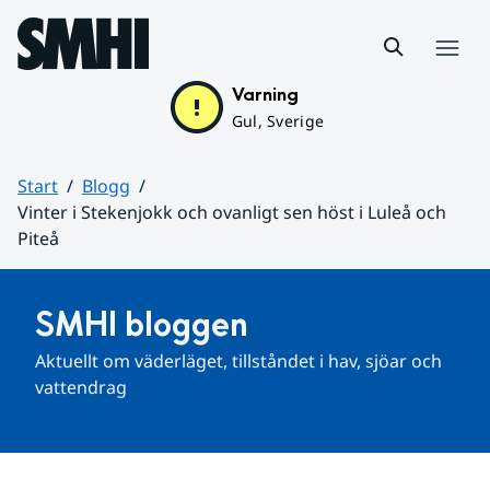
Hoppa till sidans innehåll
Meny
Varning
Gul, Sverige
Start
Blogg
Vinter i Stekenjokk och ovanligt sen höst i Luleå och
Piteå
Huvudinnehåll
SMHI bloggen
Aktuellt om väderläget, tillståndet i hav, sjöar och 
vattendrag