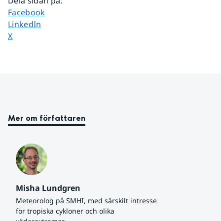
Dela sidan på
:
Dela sidan på
Facebook
Dela sidan på
LinkedIn
Dela sidan på
X
Mer om författaren
Misha Lundgren
Meteorolog på SMHI, med särskilt intresse 
för tropiska cykloner och olika 