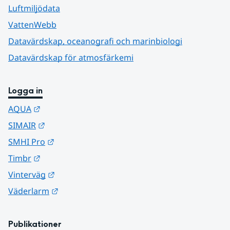
Luftmiljödata
VattenWebb
Datavärdskap, oceanografi och marinbiologi
Datavärdskap för atmosfärkemi
Logga in
Länk till annan webbplats.
AQUA
Länk till annan webbplats.
SIMAIR
Länk till annan webbplats.
SMHI Pro
Länk till annan webbplats.
Timbr
Länk till annan webbplats.
Vinterväg
Länk till annan webbplats.
Väderlarm
Publikationer