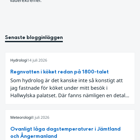
väderextremer.
Senaste blogginläggen
Hydrologi
14 juli 2026
Regnvatten i köket redan på 1800-talet
Som hydrolog är det kanske inte så konstigt att
jag fastnade för köket under mitt besök i
Hallwylska palatset. Där fanns nämligen en detalj
som knöt ihop 1800-talets teknik med dagens
diskussion om vattenhushållning.
Meteorologi
8 juli 2026
Ovanligt låga dagstemperaturer i Jämtland
och Ångermanland