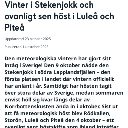
Vinter i Stekenjokk och 
ovanligt sen höst i Luleå och 
Piteå
Uppdaterad
23 oktober 2025
Publicerad
14 oktober 2025
Den 
meteorologiska vintern har gjort sitt 
intåg i Sverige! Den 9 oktober nådde den 
Stekenjokk i södra Lapplandsfjällen – den 
första platsen i landet där vintern officiellt 
har anlänt i år. Samtidigt har hösten tagit 
över stora delar av Sverige, medan sommaren 
envist höll sig kvar längs delar av 
Norrbottenskusten ända in i oktober. Sist ut 
att få meteorologisk höst blev Rödkallen, 
Storön, Luleå och Piteå den 4 oktober – ett 
ovanligt sent höstskifte som ibland inträffar 