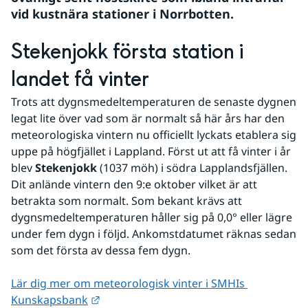
vid kustnära stationer i Norrbotten.
Stekenjokk första station i 
landet få vinter
Trots att dygnsmedeltemperaturen de senaste dygnen 
legat lite över vad som är normalt så här års har den 
meteorologiska vintern nu officiellt lyckats etablera sig 
uppe på högfjället i Lappland. Först ut att få vinter i år 
blev 
Stekenjokk
 (1037 möh) i södra Lapplandsfjällen. 
Dit anlände vintern den 9:e oktober vilket är att 
betrakta som normalt. Som bekant krävs att 
dygnsmedeltemperaturen håller sig på 0,0° eller lägre 
under fem dygn i följd. Ankomstdatumet räknas sedan 
som det första av dessa fem dygn.
Lär dig mer om meteorologisk vinter i SMHIs 
Länk till annan webbplats.
Kunskapsbank