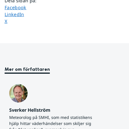
Dela sidan på
:
Dela sidan på
Facebook
Dela sidan på
LinkedIn
Dela sidan på
X
Mer om författaren
Sverker Hellström
Meteorolog på SMHI, som med statistikens 
hjälp hittar väderhändelser som skiljer sig 