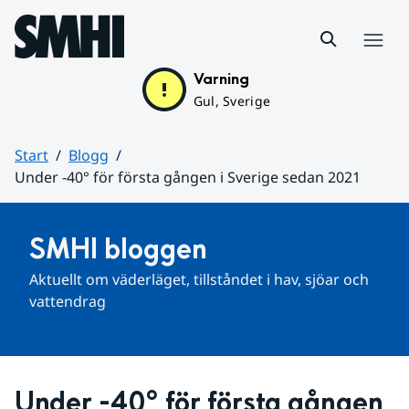
Hoppa till sidans innehåll
Meny
Varning
Gul, Sverige
Start
Blogg
Under -40° för första gången i Sverige sedan 2021
Huvudinnehåll
SMHI bloggen
Aktuellt om väderläget, tillståndet i hav, sjöar och 
vattendrag
Under -40° för första gången 