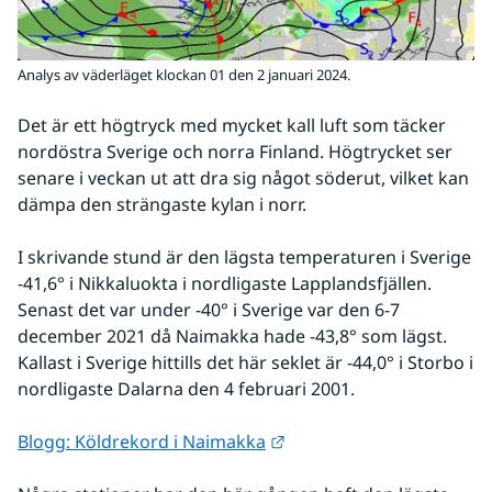
Analys av väderläget klockan 01 den 2 januari 2024.
Det är ett högtryck med mycket kall luft som täcker 
nordöstra Sverige och norra Finland. Högtrycket ser 
senare i veckan ut att dra sig något söderut, vilket kan 
dämpa den strängaste kylan i norr.
I skrivande stund är den lägsta temperaturen i Sverige 
-41,6° i Nikkaluokta i nordligaste Lapplandsfjällen. 
Senast det var under -40° i Sverige var den 6-7 
december 2021 då Naimakka hade -43,8° som lägst. 
Kallast i Sverige hittills det här seklet är -44,0° i Storbo i 
nordligaste Dalarna den 4 februari 2001.
Länk till annan webbplat
Blogg: Köldrekord i Naimakka