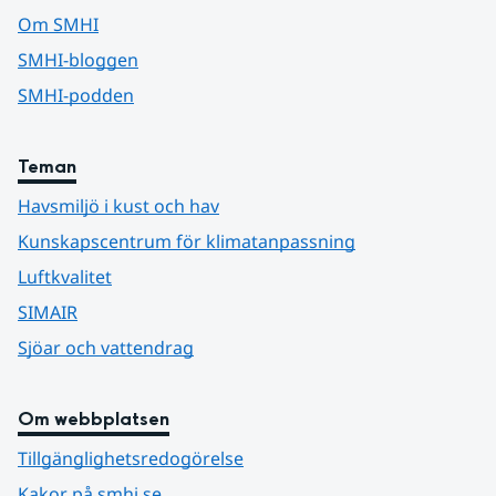
Om SMHI
SMHI-bloggen
SMHI-podden
Teman
Havsmiljö i kust och hav
Kunskapscentrum för klimatanpassning
Luftkvalitet
SIMAIR
Sjöar och vattendrag
Om webbplatsen
Tillgänglighetsredogörelse
Kakor på smhi.se