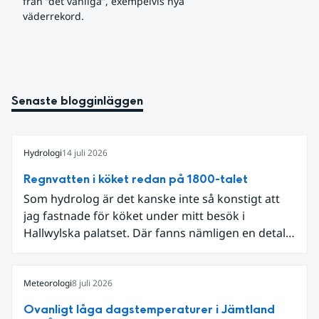
från ”det vanliga”, exempelvis nya 
väderrekord.
Senaste blogginläggen
Hydrologi
14 juli 2026
Regnvatten i köket redan på 1800-talet
Som hydrolog är det kanske inte så konstigt att
jag fastnade för köket under mitt besök i
Hallwylska palatset. Där fanns nämligen en detalj
som knöt ihop 1800-talets teknik med dagens
diskussion om vattenhushållning.
Meteorologi
8 juli 2026
Ovanligt låga dagstemperaturer i Jämtland