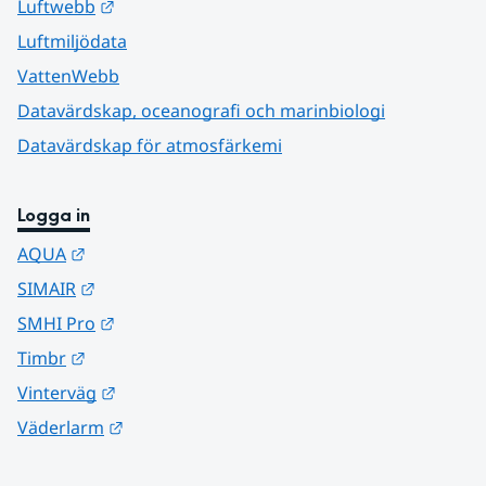
Länk till annan webbplats.
Luftwebb
Luftmiljödata
VattenWebb
Datavärdskap, oceanografi och marinbiologi
Datavärdskap för atmosfärkemi
Logga in
Länk till annan webbplats.
AQUA
Länk till annan webbplats.
SIMAIR
Länk till annan webbplats.
SMHI Pro
Länk till annan webbplats.
Timbr
Länk till annan webbplats.
Vinterväg
Länk till annan webbplats.
Väderlarm