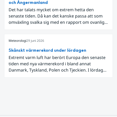
och Ångermanland
Det har talats mycket om extrem hetta den
senaste tiden. Då kan det kanske passa att som
omväxling svalka sig med en rapport om ovanligt
låga dagstemperaturer i Ångermanland och
Jämtland och stormbyar på Gotland.
Meteorologi
29 juni 2026
Skånskt värmerekord under lördagen
Extremt varm luft har berört Europa den senaste
tiden med nya värmerekord i bland annat
Danmark, Tyskland, Polen och Tjeckien. I lördags
den 27 juni kom en nordlig utlöpare av den allra
varmaste luften tillfälligt in över våra allra
sydligaste landskap.