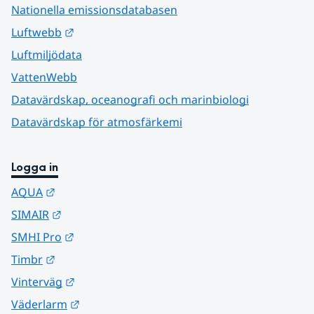
Nationella emissionsdatabasen
Länk till annan webbplats.
Luftwebb
Luftmiljödata
VattenWebb
Datavärdskap, oceanografi och marinbiologi
Datavärdskap för atmosfärkemi
Logga in
Länk till annan webbplats.
AQUA
Länk till annan webbplats.
SIMAIR
Länk till annan webbplats.
SMHI Pro
Länk till annan webbplats.
Timbr
Länk till annan webbplats.
Vinterväg
Länk till annan webbplats.
Väderlarm