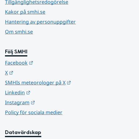
Tillgänglighetsredogörelse
Kakor på smhi.se
Hantering av personuppgifter
Om smhi.se
Följ SMHI
Länk till annan webbplats.
Facebook
Länk till annan webbplats.
X
Länk till annan webbplats.
SMHIs meteorologer på X
Länk till annan webbplats.
Linkedin
Länk till annan webbplats.
Instagram
Policy för sociala medier
Datavärdskap