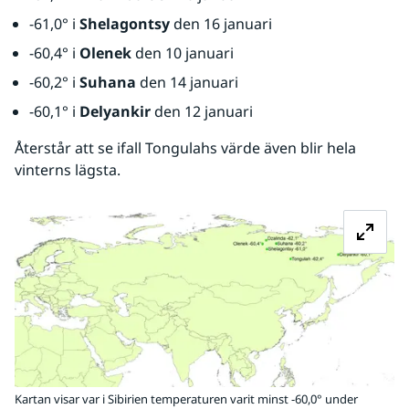
-61,0° i 
Shelagontsy
 den 16 januari
-60,4° i 
Olenek
 den 10 januari
-60,2° i 
Suhana
 den 14 januari
-60,1° i 
Delyankir
 den 12 januari
Återstår att se ifall Tongulahs värde även blir hela 
vinterns lägsta.
Fö
Kartan visar var i Sibirien temperaturen varit minst -60,0° under