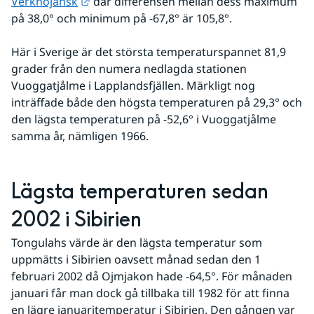
Länk till annan webbplats.
Verkhojansk
 där differensen mellan dess maximum 
på 38,0° och minimum på -67,8° är 105,8°.
Här i Sverige är det största temperaturspannet 81,9 
grader från den numera nedlagda stationen 
Vuoggatjålme i Lapplandsfjällen. Märkligt nog 
inträffade både den högsta temperaturen på 29,3° och 
den lägsta temperaturen på -52,6° i Vuoggatjålme 
samma år, nämligen 1966.
Lägsta temperaturen sedan 
2002 i Sibirien
Tongulahs värde är den lägsta temperatur som 
uppmätts i Sibirien oavsett månad sedan den 1 
februari 2002 då Ojmjakon hade -64,5°. För månaden 
januari får man dock gå tillbaka till 1982 för att finna 
en lägre januaritemperatur i Sibirien. Den gången var 