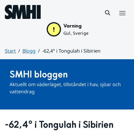
Hoppa till sidans innehåll
Meny
Varning
Gul, Sverige
Start
Blogg
-62,4° i Tongulah i Sibirien
Huvudinnehåll
SMHI bloggen
Aktuellt om väderläget, tillståndet i hav, sjöar och 
vattendrag
-62,4° i Tongulah i Sibirien