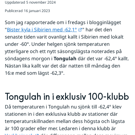
Uppdaterad
5 november 2024
Publicerad
16 januari 2023
Som jag rapporterade om i fredags i blogginlägget 
Länk till annan webbpla
"
Bister kyla i Sibirien med -62,1°
" har det den 
senaste tiden varit ovanligt kallt i Sibirien med lokalt 
under -60°. Under helgen sjönk temperaturen 
ytterligare och ett nytt säsongslägsta noterades på 
söndagens morgon i 
Tongulah
 där det var -62,4° kallt. 
Nästan lika kallt var det där natten till måndag den 
16:e med som lägst -62,3°.
Tongulah in i exklusiv 100-klubb
Då temperaturen i Tongulah nu sjönk till -62,4° klev 
stationen in i den exklusiva klubb av stationer där 
temperaturskillnaden mellan dess högsta och lägsta 
är 100 grader eller mer. Ledaren i denna klubb är 