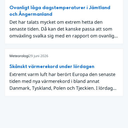
Ovanligt låga dagstemperaturer i Jämtland
och Ångermanland
Det har talats mycket om extrem hetta den
senaste tiden. Då kan det kanske passa att som
omväxling svalka sig med en rapport om ovanligt
låga dagstemperaturer i Ångermanland och
Jämtland och stormbyar på Gotland.
Meteorologi
29 juni 2026
Skånskt värmerekord under lördagen
Extremt varm luft har berört Europa den senaste
tiden med nya värmerekord i bland annat
Danmark, Tyskland, Polen och Tjeckien. I lördags
den 27 juni kom en nordlig utlöpare av den allra
varmaste luften tillfälligt in över våra allra
sydligaste landskap.