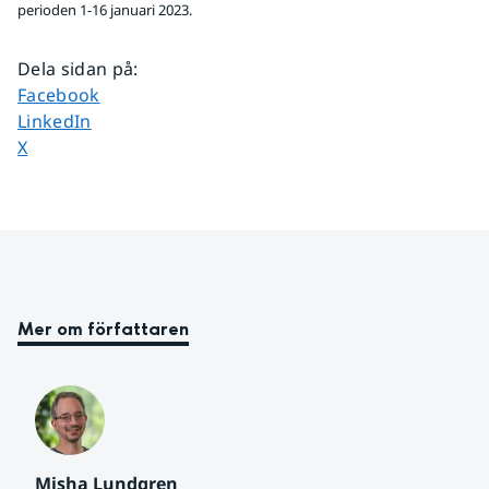
perioden 1-16 januari 2023.
Dela sidan på
:
Dela sidan på
Facebook
Dela sidan på
LinkedIn
Dela sidan på
X
Mer om författaren
Misha Lundgren