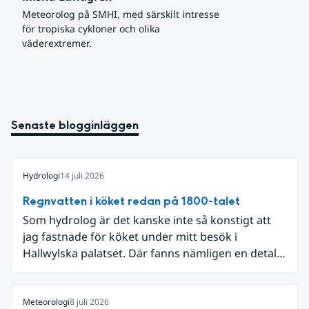
Meteorolog på SMHI, med särskilt intresse 
för tropiska cykloner och olika 
väderextremer.
Senaste blogginläggen
Hydrologi
14 juli 2026
Regnvatten i köket redan på 1800-talet
Som hydrolog är det kanske inte så konstigt att
jag fastnade för köket under mitt besök i
Hallwylska palatset. Där fanns nämligen en detalj
som knöt ihop 1800-talets teknik med dagens
diskussion om vattenhushållning.
Meteorologi
8 juli 2026