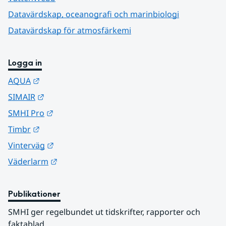
Datavärdskap, oceanografi och marinbiologi
Datavärdskap för atmosfärkemi
Logga in
Länk till annan webbplats.
AQUA
Länk till annan webbplats.
SIMAIR
Länk till annan webbplats.
SMHI Pro
Länk till annan webbplats.
Timbr
Länk till annan webbplats.
Vinterväg
Länk till annan webbplats.
Väderlarm
Publikationer
SMHI ger regelbundet ut tidskrifter, rapporter och 
faktablad.