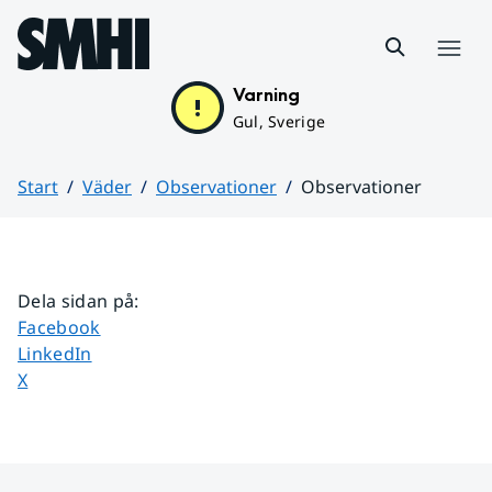
Hoppa till sidans innehåll
Meny
Varning
Gul, Sverige
Start
Väder
Observationer
Observationer
Huvudinnehåll
Dela sidan på
:
Dela sidan på
Facebook
Dela sidan på
LinkedIn
Dela sidan på
X