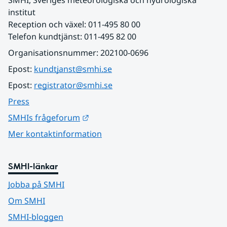
SMHI, Sveriges meteorologiska och hydrologiska 
institut
Reception och växel: 011-495 80 00
Telefon kundtjänst: 011-495 82 00
Organisationsnummer: 202100-0696
Epost: 
kundtjanst@smhi.se
Epost: 
registrator@smhi.se
Press
Länk till annan webbplats.
SMHIs frågeforum
Mer kontaktinformation
SMHI-länkar
Jobba på SMHI
Om SMHI
SMHI-bloggen