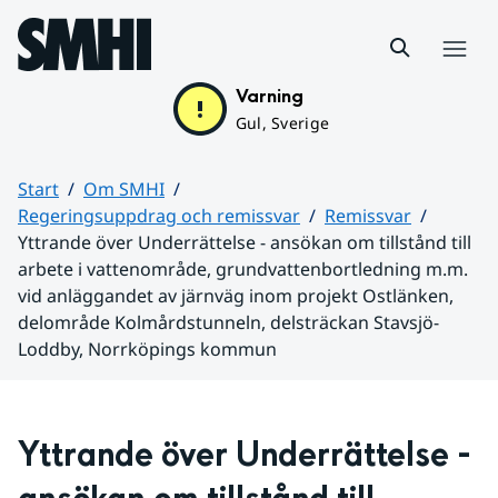
Hoppa till sidans innehåll
Meny
Varning
Gul, Sverige
Start
Om SMHI
Regeringsuppdrag och remissvar
Remissvar
Yttrande över Underrättelse - ansökan om tillstånd till
arbete i vattenområde, grundvattenbortledning m.m.
vid anläggandet av järnväg inom projekt Ostlänken,
delområde Kolmårdstunneln, delsträckan Stavsjö-
Loddby, Norrköpings kommun
Huvudinnehåll
Yttrande över 
Underrättelse - 