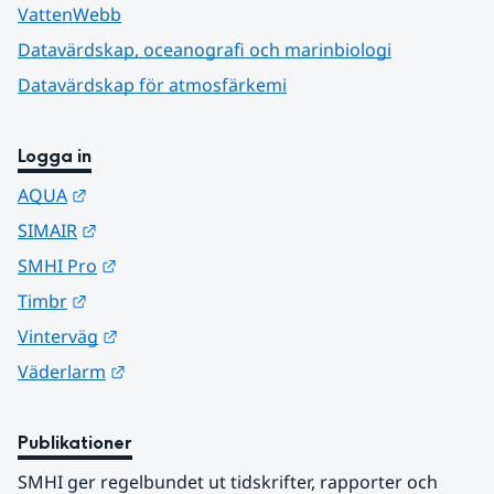
VattenWebb
Datavärdskap, oceanografi och marinbiologi
Datavärdskap för atmosfärkemi
Logga in
Länk till annan webbplats.
AQUA
Länk till annan webbplats.
SIMAIR
Länk till annan webbplats.
SMHI Pro
Länk till annan webbplats.
Timbr
Länk till annan webbplats.
Vinterväg
Länk till annan webbplats.
Väderlarm
Publikationer
SMHI ger regelbundet ut tidskrifter, rapporter och 