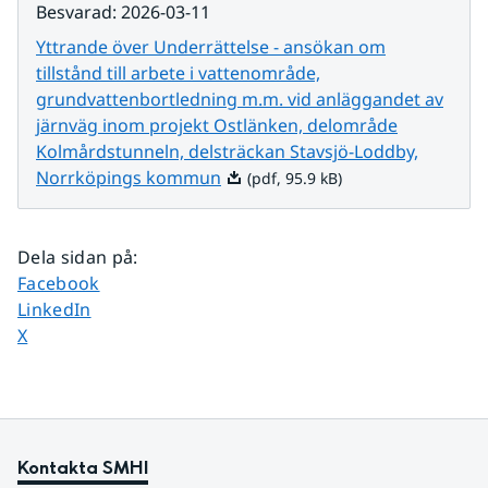
Besvarad
:
2026-03-11
Yttrande över Underrättelse - ansökan om
tillstånd till arbete i vattenområde,
grundvattenbortledning m.m. vid anläggandet av
järnväg inom projekt Ostlänken, delområde
Kolmårdstunneln, delsträckan Stavsjö-Loddby,
Pdf, 95.9 kB.
Norrköpings kommun
(pdf, 95.9 kB)
Dela sidan på
:
Dela sidan på
Facebook
Dela sidan på
LinkedIn
Dela sidan på
X
Kontakta SMHI