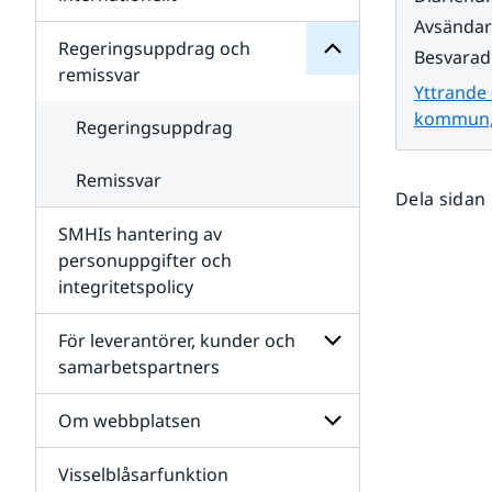
SMHIs
Undersidor
Avsända
organisation
för
Regeringsuppdrag och
Besvarad
Samverkan
remissvar
nationellt
Yttrande
och
kommun, 
internationellt
Regeringsuppdrag
Remissvar
Dela sidan
SMHIs hantering av
personuppgifter och
integritetspolicy
För leverantörer, kunder och
samarbetspartners
Undersidor
för
Om webbplatsen
För
leverantörer,
Visselblåsarfunktion
kunder
Undersidor