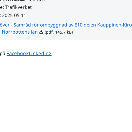
re
:
Trafikverket
:
2025-05-11
 över - Samråd för ombyggnad av E10 delen Kauppinen-Kir
Pdf, 145.7 kB.
Norrbottens län
(pdf, 145.7 kB)
Dela sidan på
Dela sidan på
Dela sidan på
 på
:
Facebook
LinkedIn
X