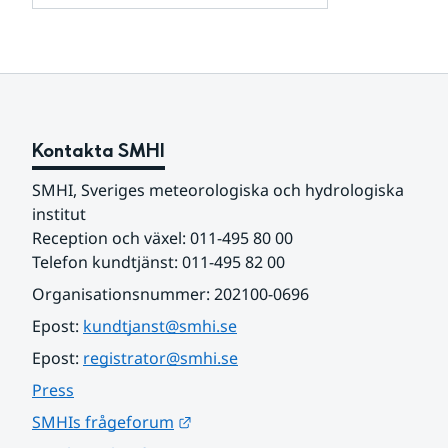
och
för
samarbetspartners
Om
webbplatsen
Kontakta SMHI
SMHI, Sveriges meteorologiska och hydrologiska 
institut
Reception och växel: 011-495 80 00
Telefon kundtjänst: 011-495 82 00
Organisationsnummer: 202100-0696
Epost: 
kundtjanst@smhi.se
Epost: 
registrator@smhi.se
Press
Länk till annan webbplats.
SMHIs frågeforum