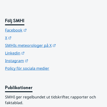
Följ SMHI
Länk till annan webbplats.
Facebook
Länk till annan webbplats.
X
Länk till annan webbplats.
SMHIs meteorologer på X
Länk till annan webbplats.
Linkedin
Länk till annan webbplats.
Instagram
Policy för sociala medier
Publikationer
SMHI ger regelbundet ut tidskrifter, rapporter och 
faktablad.