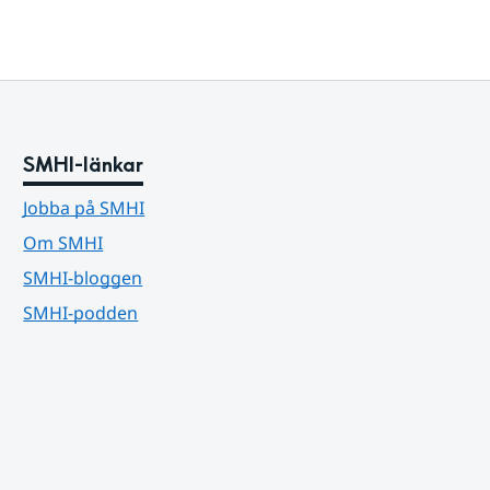
SMHI-länkar
Jobba på SMHI
Om SMHI
SMHI-bloggen
SMHI-podden