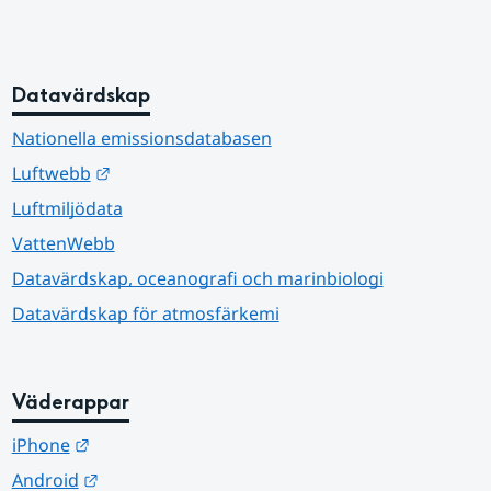
Datavärdskap
Nationella emissionsdatabasen
Länk till annan webbplats.
Luftwebb
Luftmiljödata
VattenWebb
Datavärdskap, oceanografi och marinbiologi
Datavärdskap för atmosfärkemi
Väderappar
Länk till annan webbplats.
iPhone
Länk till annan webbplats.
Android