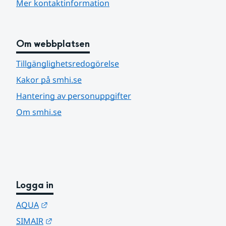
Mer kontaktinformation
Om webbplatsen
Tillgänglighetsredogörelse
Kakor på smhi.se
Hantering av personuppgifter
Om smhi.se
Logga in
Länk till annan webbplats.
AQUA
Länk till annan webbplats.
SIMAIR