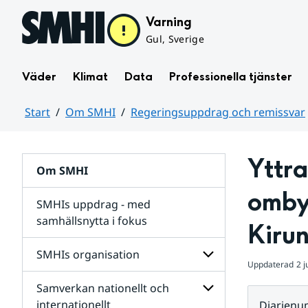
Hoppa till sidans innehåll
Varning
Gul, Sverige
Väder
Klimat
Data
Professionella tjänster
Start
Om SMHI
Regeringsuppdrag och remissvar
Huvudinnehåll
Yttra
Om SMHI
omby
SMHIs uppdrag - med
samhällsnytta i fokus
Kiru
remissvar
SMHIs organisation
och
Uppdaterad
2 j
Regeringsuppdrag
Samverkan nationellt och
för
Undersidor
Undersidor
för
internationellt
Diarien