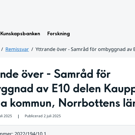
Kunskapsbanken
Forskning
Remissvar
Yttrande över - Samråd för ombyggnad av 
nde över - Samråd för 
ggnad av E10 delen Kaupp
na kommun, Norrbottens lä
uli 2025
Publicerad
2 juli 2025
❘
ummer
:
2022/194/10.1