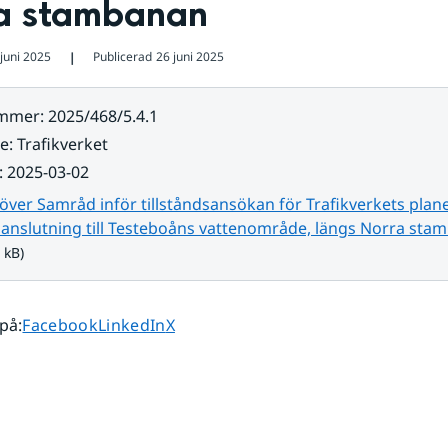
a stambanan
juni 2025
Publicerad
26 juni 2025
❘
ummer
:
2025/468/5.4.1
re
:
Trafikverket
:
2025-03-02
över Samråd inför tillståndsansökan för Trafikverkets plan
 anslutning till Testeboåns vattenområde, längs Norra sta
 kB)
Dela sidan på
Dela sidan på
Dela sidan på
 på
:
Facebook
LinkedIn
X