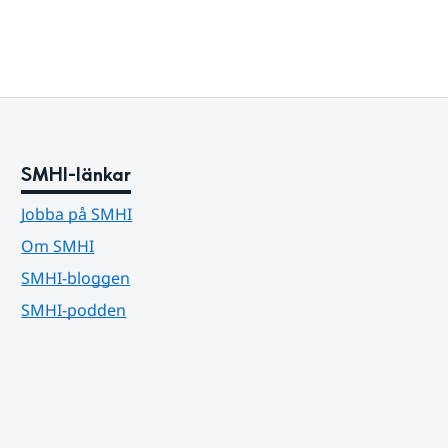
SMHI-länkar
Jobba på SMHI
Om SMHI
SMHI-bloggen
SMHI-podden