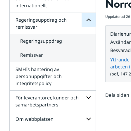
Norr
Undersidor
för
internationellt
SMHIs
Undersidor
organisation
Uppdaterad
26 
för
Regeringsuppdrag och
Samverkan
remissvar
nationellt
Diarien
och
internationellt
Regeringsuppdrag
Avsända
Besvarad
Remissvar
Yttrande 
arbeten i
SMHIs hantering av
(pdf, 147.2
personuppgifter och
integritetspolicy
Dela sidan
För leverantörer, kunder och
samarbetspartners
Undersidor
för
Om webbplatsen
För
leverantörer,