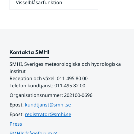
Visselblåsarfunktion
kunder
Undersidor
och
för
samarbetspartners
Om
webbplatsen
Kontakta SMHI
SMHI, Sveriges meteorologiska och hydrologiska 
institut
Reception och växel: 011-495 80 00
Telefon kundtjänst: 011-495 82 00
Organisationsnummer: 202100-0696
Epost: 
kundtjanst@smhi.se
Epost: 
registrator@smhi.se
Press
Länk till annan webbplats.
SMHIs frågeforum