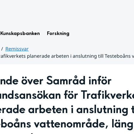
Kunskapsbanken
Forskning
Remissvar
rafikverkets planerade arbeten i anslutning till Testeboå
nde över Samråd inför 
tåndsansökan för Trafikverke
rade arbeten i anslutning ti
eboåns vattenområde, längs