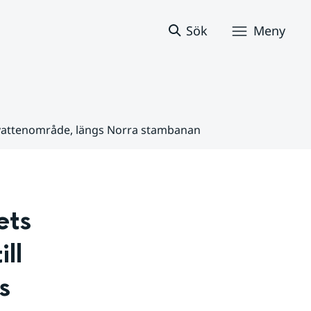
Sök
Meny
ns vattenområde, längs Norra stambanan
ts 
ll 
 