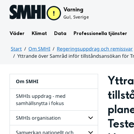
Hoppa till sidans innehåll
Varning
Gul, Sverige
Väder
Klimat
Data
Professionella tjänster
Start
Om SMHI
Regeringsuppdrag och remissvar
Yttrande över Samråd inför tillståndsansökan för T
Huvudinnehåll
Yttra
Om SMHI
tills
SMHIs uppdrag - med
samhällsnytta i fokus
plane
remissvar
SMHIs organisation
Test
och
Regeringsuppdrag
Samverkan nationellt och
för
Undersidor