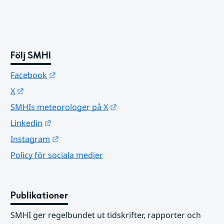
Följ SMHI
Länk till annan webbplats.
Facebook
Länk till annan webbplats.
X
Länk till annan webbplats.
SMHIs meteorologer på X
Länk till annan webbplats.
Linkedin
Länk till annan webbplats.
Instagram
Policy för sociala medier
Publikationer
SMHI ger regelbundet ut tidskrifter, rapporter och 