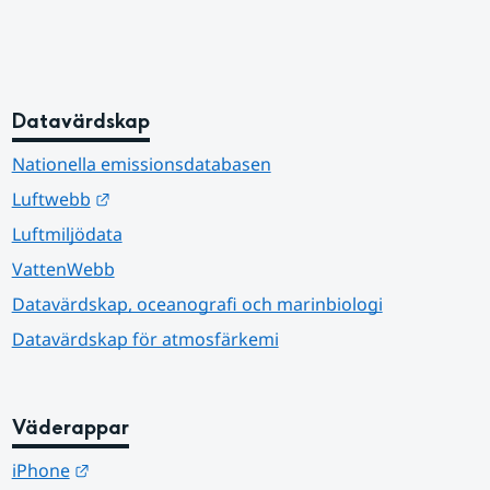
Datavärdskap
Nationella emissionsdatabasen
Länk till annan webbplats.
Luftwebb
Luftmiljödata
VattenWebb
Datavärdskap, oceanografi och marinbiologi
Datavärdskap för atmosfärkemi
Väderappar
Länk till annan webbplats.
iPhone