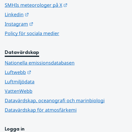
Länk till annan webbplats.
SMHIs meteorologer på X
Länk till annan webbplats.
Linkedin
Länk till annan webbplats.
Instagram
Policy för sociala medier
Datavärdskap
Nationella emissionsdatabasen
Länk till annan webbplats.
Luftwebb
Luftmiljödata
VattenWebb
Datavärdskap, oceanografi och marinbiologi
Datavärdskap för atmosfärkemi
Logga in