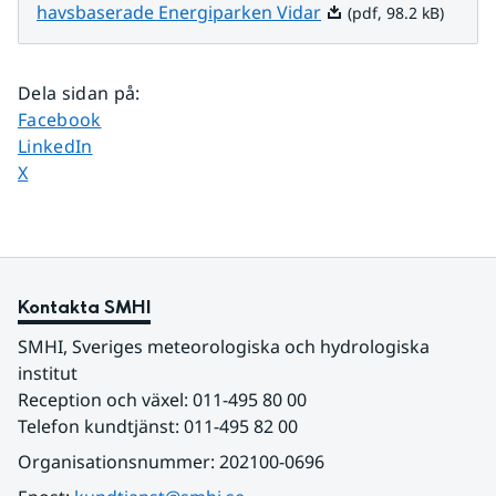
Pdf, 98.2 kB.
havsbaserade Energiparken Vidar
(pdf, 98.2 kB)
Dela sidan på
:
Dela sidan på
Facebook
Dela sidan på
LinkedIn
Dela sidan på
X
Kontakta SMHI
SMHI, Sveriges meteorologiska och hydrologiska 
institut
Reception och växel: 011-495 80 00
Telefon kundtjänst: 011-495 82 00
Organisationsnummer: 202100-0696