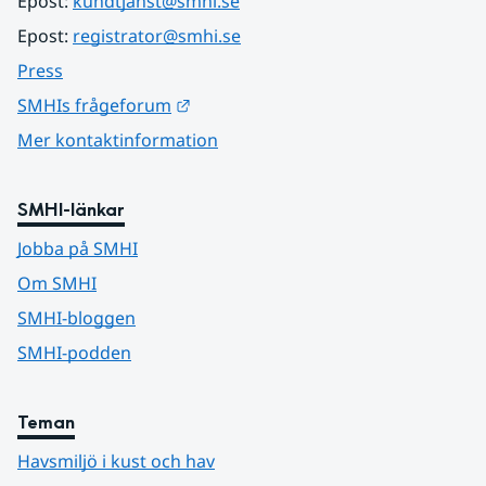
Epost: 
kundtjanst@smhi.se
Epost: 
registrator@smhi.se
Press
Länk till annan webbplats.
SMHIs frågeforum
Mer kontaktinformation
SMHI-länkar
Jobba på SMHI
Om SMHI
SMHI-bloggen
SMHI-podden
Teman
Havsmiljö i kust och hav