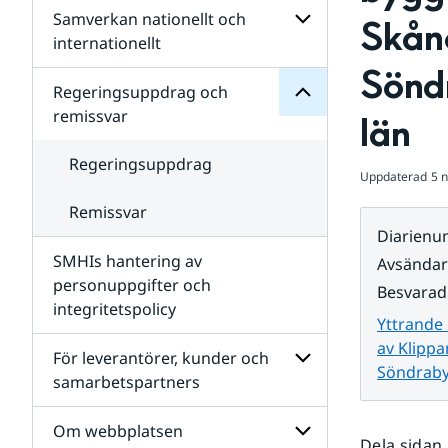
Regeringsuppdrag
Samverkan nationellt och
för
Undersidor
Skån
Undersidor
för
internationellt
SMHIs
Undersidor
Sönd
organisation
för
Regeringsuppdrag och
Samverkan
remissvar
län
nationellt
och
internationellt
Regeringsuppdrag
Uppdaterad
5 
Remissvar
Diarien
SMHIs hantering av
Avsända
personuppgifter och
Besvarad
integritetspolicy
Yttrande
av Klipp
För leverantörer, kunder och
Söndraby
samarbetspartners
Undersidor
för
Om webbplatsen
Dela sidan
För