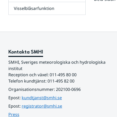
leverantörer,
Visselblåsarfunktion
kunder
Undersidor
och
för
samarbetspartners
Om
webbplatsen
Kontakta SMHI
SMHI, Sveriges meteorologiska och hydrologiska 
institut
Reception och växel: 011-495 80 00
Telefon kundtjänst: 011-495 82 00
Organisationsnummer: 202100-0696
Epost: 
kundtjanst@smhi.se
Epost: 
registrator@smhi.se
Press