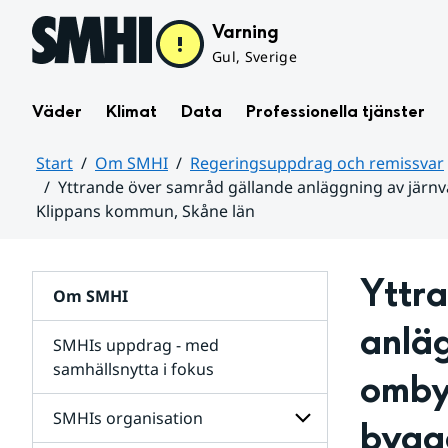
Hoppa till sidans innehåll
Varning
Gul, Sverige
Väder
Klimat
Data
Professionella tjänster
Start
Om SMHI
Regeringsuppdrag och remissvar
Yttrande över samråd gällande anläggning av järn
Klippans kommun, Skåne län
Huvudinnehåll
Yttra
Om SMHI
anläg
SMHIs uppdrag - med
samhällsnytta i fokus
omby
remissvar
SMHIs organisation
bygg
och