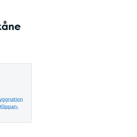
åne 
byggnation
Klippan-