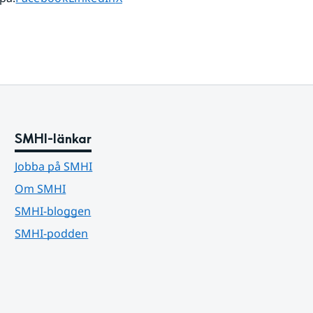
SMHI-länkar
Jobba på SMHI
Om SMHI
SMHI-bloggen
SMHI-podden