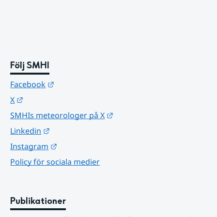
Följ SMHI
Länk till annan webbplats.
Facebook
Länk till annan webbplats.
X
Länk till annan webbplats.
SMHIs meteorologer på X
Länk till annan webbplats.
Linkedin
Länk till annan webbplats.
Instagram
Policy för sociala medier
Publikationer