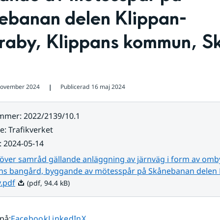
ebanan delen Klippan-
raby, Klippans kommun, Sk
november 2024
Publicerad
16 maj 2024
❘
ummer
:
2022/2139/10.1
re
:
Trafikverket
:
2024-05-14
 över samråd gällande anläggning av järnväg i form av om
ans bangård, byggande av mötesspår på Skånebanan delen 
Pdf, 94.4 kB.
.pdf
(pdf, 94.4 kB)
Dela sidan på
Dela sidan på
Dela sidan på
 på
:
Facebook
LinkedIn
X