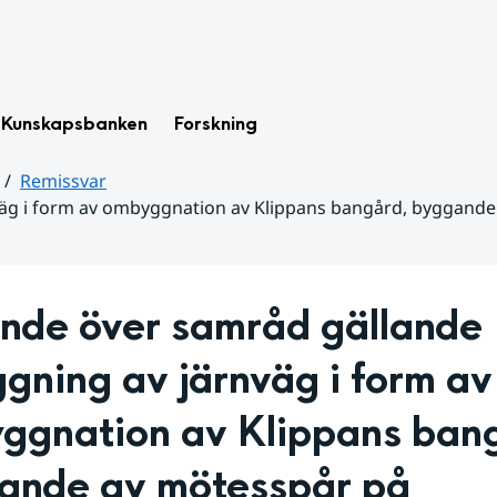
Kunskapsbanken
Forskning
Remissvar
väg i form av ombyggnation av Klippans bangård, byggand
nde över samråd gällande 
gning av järnväg i form av 
ggnation av Klippans bang
ande av mötesspår på 