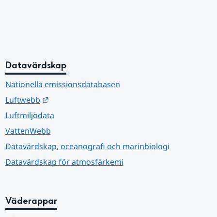
Datavärdskap
Nationella emissionsdatabasen
Länk till annan webbplats.
Luftwebb
Luftmiljödata
VattenWebb
Datavärdskap, oceanografi och marinbiologi
Datavärdskap för atmosfärkemi
Väderappar