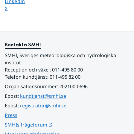
Dela sidan på
LinkedIn
Dela sidan på
X
Kontakta SMHI
SMHI, Sveriges meteorologiska och hydrologiska 
institut
Reception och växel: 011-495 80 00
Telefon kundtjänst: 011-495 82 00
Organisationsnummer: 202100-0696
Epost: 
kundtjanst@smhi.se
Epost: 
registrator@smhi.se
Press
Länk till annan webbplats.
SMHIs frågeforum