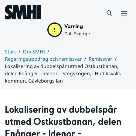
Hoppa till sidans innehåll
Meny
Varning
Gul, Sverige
Start
Om SMHI
Regeringsuppdrag och remissvar
Remissvar
Lokalisering av dubbelspår utmed Ostkustbanan,
delen Enånger - Idenor – Stegskogen, i Hudiksvalls
kommun, Gävleborgs län
Huvudinnehåll
Lokalisering av dubbelspår 
utmed Ostkustbanan, delen 
Enånger - Idenor – 