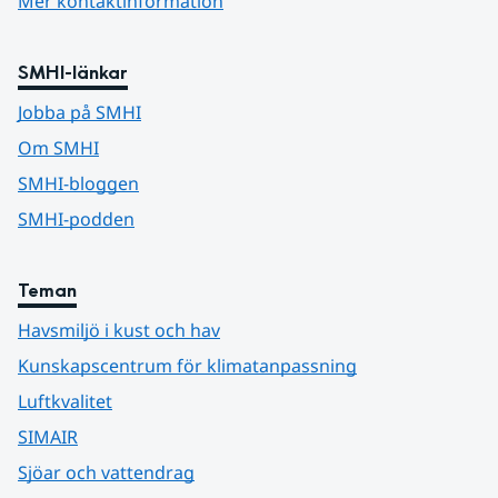
Mer kontaktinformation
SMHI-länkar
Jobba på SMHI
Om SMHI
SMHI-bloggen
SMHI-podden
Teman
Havsmiljö i kust och hav
Kunskapscentrum för klimatanpassning
Luftkvalitet
SIMAIR
Sjöar och vattendrag