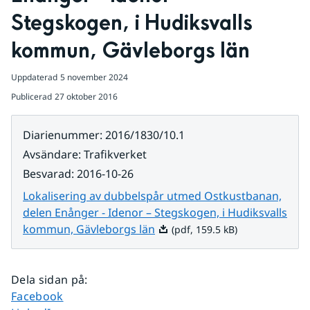
Stegskogen, i Hudiksvalls 
kommun, Gävleborgs län
Uppdaterad
5 november 2024
Publicerad
27 oktober 2016
Diarienummer
:
2016/1830/10.1
Avsändare
:
Trafikverket
Besvarad
:
2016-10-26
Lokalisering av dubbelspår utmed Ostkustbanan,
delen Enånger - Idenor – Stegskogen, i Hudiksvalls
Pdf, 159.5 kB.
kommun, Gävleborgs län
(pdf, 159.5 kB)
Dela sidan på
:
Dela sidan på
Facebook