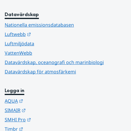
Datavärdskap
Nationella emissionsdatabasen
Länk till annan webbplats.
Luftwebb
Luftmiljödata
VattenWebb
Datavärdskap, oceanografi och marinbiologi
Datavärdskap för atmosfärkemi
Logga in
Länk till annan webbplats.
AQUA
Länk till annan webbplats.
SIMAIR
Länk till annan webbplats.
SMHI Pro
Länk till annan webbplats.
Timbr