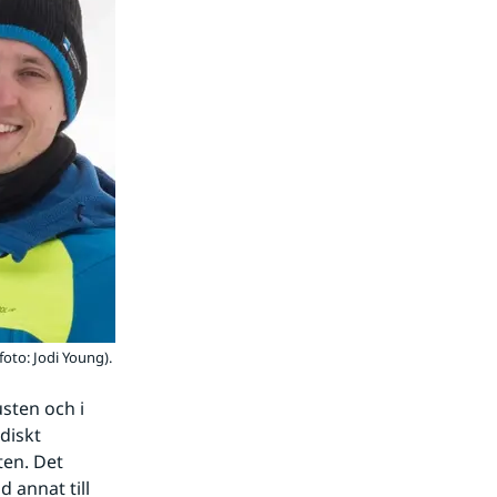
oto: Jodi Young).
ten och i 
iskt 
en. Det 
annat till 