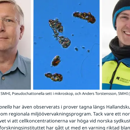
 SMHI, Pseudochattonella sett i mikroskop, och Anders Torstensson, SMHI (f
onella 
har även observerats i prover tagna längs Hallandskus
om regionala miljöövervakningsprogram. Tack vare ett nord
et vi att cellkoncentrationerna var höga vid norska sydkust
orskningsinstituttet har gått ut med en varning riktad bland 