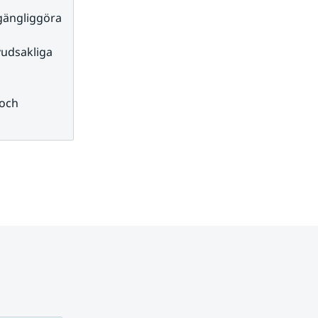
gängliggöra 
udsakliga 
och 