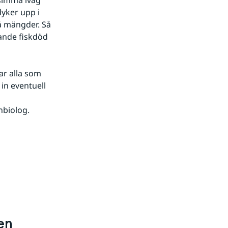
simma iväg 
yker upp i 
å mängder. Så 
ande fiskdöd 
r alla som 
n eventuell 
nbiolog.
en