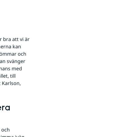
bra att vi är 
erna kan 
römmar och 
an svänger 
mmans med 
, till 
 Karlson, 
ra 
 och 