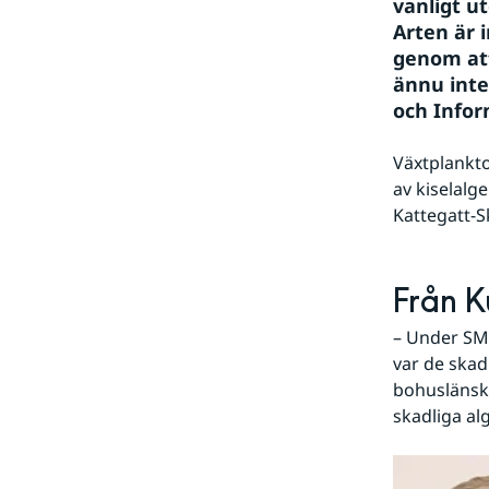
vanligt ut
Arten är 
genom att
ännu inte
och Infor
Växtplankto
av kiselalge
Kattegatt-S
Från Ku
– Under SMH
var de skad
bohuslänska
skadliga al