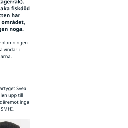
agerrak). 
aka fiskdöd 
ten har 
 området, 
gen noga.
rblomningen 
 vindar i 
garna.
rtyget Svea 
n upp till 
däremot inga 
å SMHI.