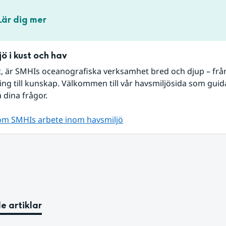
Lär dig mer
ö i kust och hav
t, är SMHIs oceanografiska verksamhet bred och djup – från
ng till kunskap. Välkommen till vår havsmiljösida som guidar 
 dina frågor.
om SMHIs arbete inom havsmiljö
e artiklar