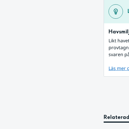
Havsmilj
Likt have
provtagni
svaren på
Läs mer 
Relaterad