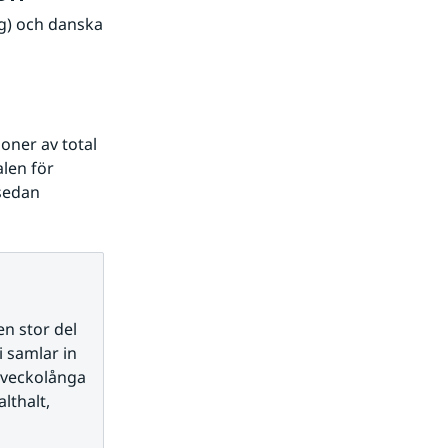
g) och danska 
oner av total 
en för 
sedan 
 stor del 
 samlar in 
 veckolånga 
thalt, 