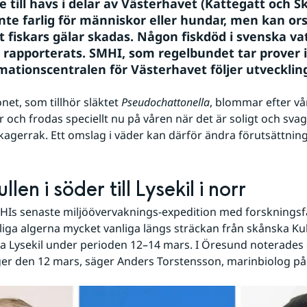
e till havs i delar av Västerhavet (Kattegatt och Sk
inte farlig för människor eller hundar, men kan ors
 fiskars gälar skadas. Någon fiskdöd i svenska vat
 rapporterats. SMHI, som regelbundet tar prover i
mationscentralen för Västerhavet följer utvecklin
net, som tillhör släktet
 Pseudochattonella
,
blommar efter vå
r och frodas speciellt nu på våren när det är soligt och svaga
kagerrak. Ett omslag i väder kan därför ändra förutsättnin
llen i söder till Lysekil i norr
Is senaste miljöövervaknings-expedition med forskningsfa
liga algerna mycket vanliga längs sträckan från skånska Kulle
 Lysekil under perioden 12–14 mars. I Öresund noterades 
ger den 12 mars, säger Anders Torstensson, marinbiolog p