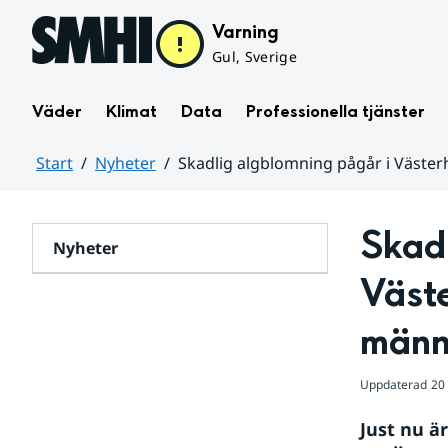
Hoppa till sidans innehåll
Varning
Gul, Sverige
Väder
Klimat
Data
Professionella tjänster
Start
Nyheter
Skadlig algblomning pågår i Västerh
Huvudinnehåll
Skadl
Nyheter
Väste
männ
Uppdaterad
20
Just nu ä