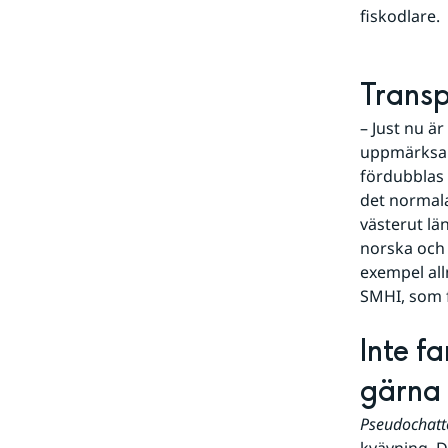
fiskodlare.
Trans
– Just nu är
uppmärksamm
fördubblas
det normala
västerut lä
norska och 
exempel all
SMHI, som f
Inte f
gärna
Pseudochatt