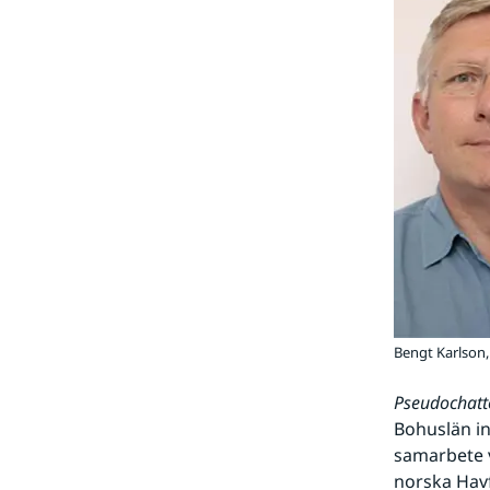
Bengt Karlson,
Pseudochatt
Bohuslän in
samarbete v
norska Havf