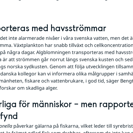
porteras med havsströmmar
 det inte alarmerade nivåer i våra svenska vatten, men det är 
a. Växtplankton har snabb tillväxt och cellkoncentration
 på några dagar. Algblomningen transporteras med havsst
 är att strömmen går norrut längs svenska kusten och sed
ngs norska sydkusten. Genom att följa utvecklingen tillsa
danska kollegor kan vi informera olika målgrupper i samhället
mänheten, fiskare och vattenbrukare, i god tid, säger Bengt
orskar om skadliga alger.
arliga för människor – men rapporte
 fynd
onella 
påverkar gälarna på fiskarna, vilket leder till syrebrist