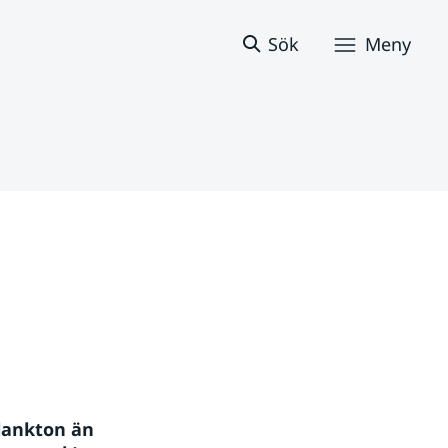
Sök
Meny
lankton än 