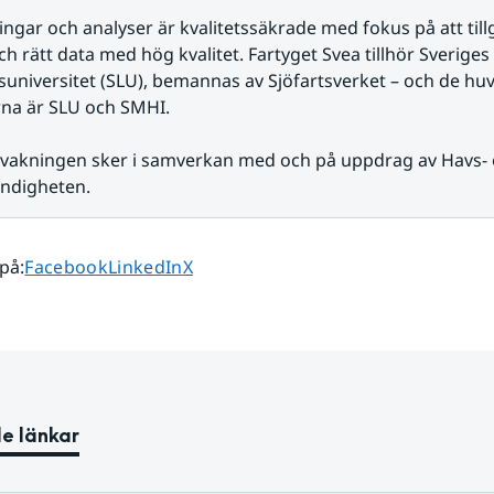
ngar och analyser är kvalitetssäkrade med fokus på att till
h rätt data med hög kvalitet. Fartyget Svea tillhör Sveriges 
universitet (SLU), bemannas av Sjöfartsverket – och de huv
na är SLU och SMHI.
rvakningen sker i samverkan med och på uppdrag av Havs- 
ndigheten.
Dela sidan på
Dela sidan på
Dela sidan på
 på
:
Facebook
LinkedIn
X
e länkar