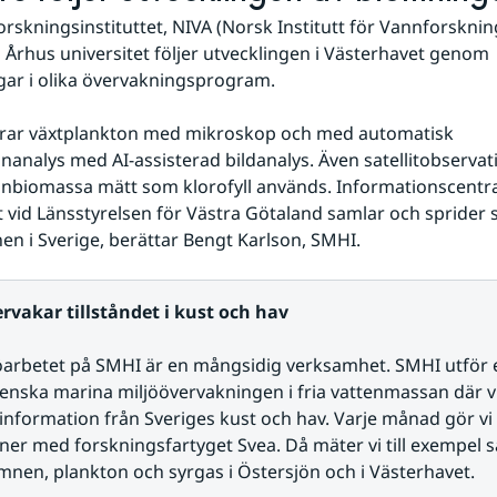
rskningsinstituttet, NIVA (Norsk Institutt för Vannforsknin
d Århus universitet följer utvecklingen i Västerhavet genom 
ar i olika övervakningsprogram.
serar växtplankton med mikroskop och med automatisk 
nanalys med AI-assisterad bildanalys. Även satellitobservati
nbiomassa mätt som klorofyll används. Informationscentral
 vid Länsstyrelsen för Västra Götaland samlar och sprider 
en i Sverige, berättar Bengt Karlson, SMHI.
rvakar tillståndet i kust och hav
arbetet på SMHI är en mångsidig verksamhet. SMHI utför en
enska marina miljöövervakningen i fria vattenmassan där vi
information från Sveriges kust och hav. Varje månad gör vi
ner med forskningsfartyget Svea. Då mäter vi till exempel sal
nen, plankton och syrgas i Östersjön och i Västerhavet.