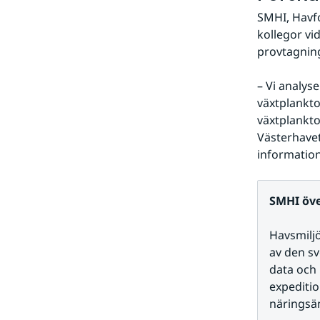
SMHI, Havfo
kollegor vi
provtagning
– Vi analy
växtplankto
växtplankto
Västerhavet
information
SMHI öve
Havsmiljö
av den sv
data och 
expeditio
näringsäm