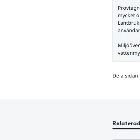
Provtagni
mycket oc
Lantbruks
användar
Miljööve
vattenmy
Dela sidan
Relaterad