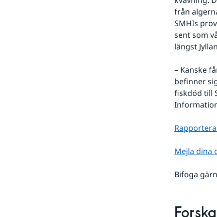
kvävning. D
från algern
SMHIs provt
sent som vå
längst Jylla
– Kanske få
befinner si
fiskdöd till
Information
Rapportera i
Mejla dina 
Bifoga gärn
Forska