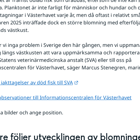
et är främst odlad fisk som drabbas, eftersom de inte kan 
a. Planktonet är inte farligt för människor och hundar och d
agningar i Västerhavet varje år, men då oftast i relativt sm
ren 2025 inträffade dock en större blomning med efterfölj
nds västkust.
r vi inga problem i Sverige den här gången, men vi uppmana
g längs västkusten att vara uppmärksamma och rapportera i
 Statens veterinärmedicinska anstalt (SVA) eller till oss på 
scentralen för Västerhavet, säger Marcus Stenegren, mari
Länk till annan webbplats.
akttagelser av död fisk till SVA
observationer till Informationscentralen för Västerhavet
a bilder och ange position.
re följer utvecklingen av blomning