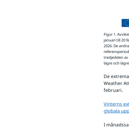
Figur 1. Avvik
januari till 20
2026. De andra 
referensperiod
tredjedelen av
lägre och lägr
De extrema
Weather Att
februari.
Vinterns e
globala up
I månadssam