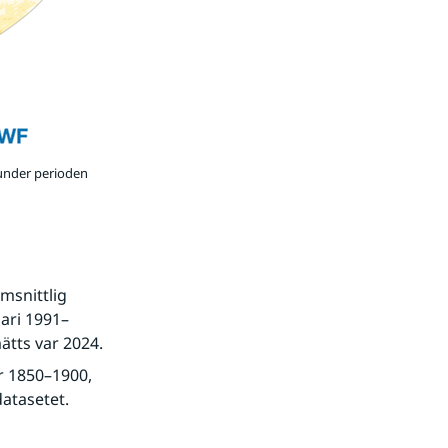
 under perioden
snittlig 
ari 1991–
ätts var 2024.
 1850–1900, 
datasetet.