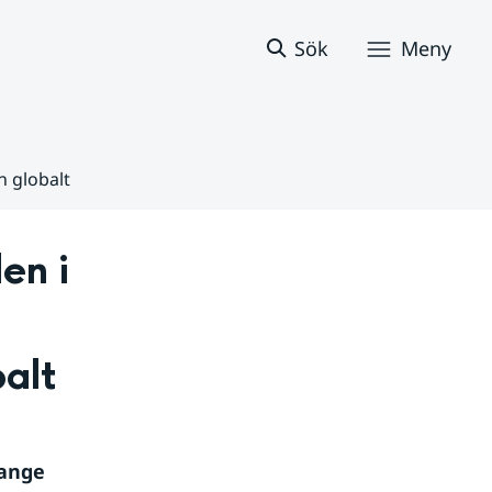
Sök
Meny
n globalt
n i 
alt
ange 