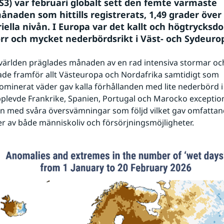
CS3) var februari globalt sett den femte varmaste 
ånaden som hittills registrerats, 1,49 grader över 
riella nivån. I Europa var det kallt och högtrycksd
orr och mycket nederbördsrikt i Väst- och Sydeuro
v världen präglades månaden av en rad intensiva stormar oc
e framför allt Västeuropa och Nordafrika samtidigt som 
minerat väder gav kalla förhållanden med lite nederbörd i
pplevde Frankrike, Spanien, Portugal och Marocko exceptione
n med svåra översvämningar som följd vilket gav omfattan
er av både människoliv och försörjningsmöjligheter.