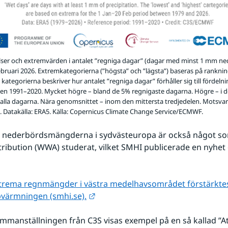
elser och extremvärden i antalet ”regniga dagar” (dagar med minst 1 mm ne
 februari 2026. Extremkategorierna (”högsta” och ”lägsta”) baseras på rankni
kategorierna beskriver hur antalet ”regniga dagar” förhåller sig till fördel
en 1991–2020. Mycket högre – bland de 5% regnigaste dagarna. Högre – i d
 alla dagarna. Nära genomsnittet – inom den mittersta tredjedelen. Motsva
e. Datakälla: ERA5. Källa: Copernicus Climate Change Service/ECMWF.
 nederbördsmängderna i sydvästeuropa är också något so
ribution (WWA) studerat, vilket SMHI publicerade en nyhet o
xtrema regnmängder i västra medelhavsområdet förstärktes
Länk till annan webbplats.
pvärmningen (smhi.se).
manställningen från C3S visas exempel på en så kallad ”At