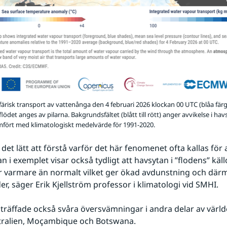
färisk transport av vattenånga den 4 februari 2026 klockan 00 UTC (blåa färg
flödet anges av pilarna. Bakgrundsfältet (blått till rött) anger avvikelse i ha
fört med klimatologiskt medelvärde för 1991-2020.
r det lätt att förstå varför det här fenomenet ofta kallas för
an i exemplet visar också tydligt att havsytan i ”flodens” käl
r varmare än normalt vilket ger ökad avdunstning och därm
, säger Erik Kjellström professor i klimatologi vid SMHI.
inträffade också svåra översvämningar i andra delar av värld
stralien, Moçambique och Botswana.