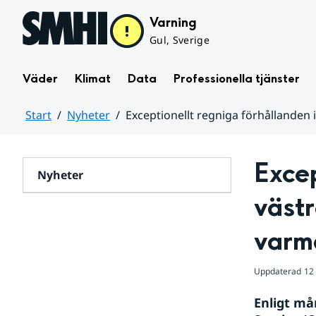
Hoppa till sidans innehåll
Varning
Gul, Sverige
Väder
Klimat
Data
Professionella tjänster
Start
Nyheter
Exceptionellt regniga förhållanden
Huvudinnehåll
Excep
Nyheter
västr
varm
Uppdaterad
12
Enligt må