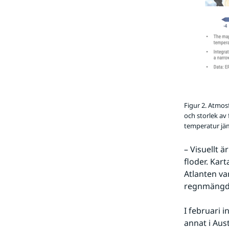
Figur 2. Atmos
och storlek av 
temperatur jäm
– Visuellt ä
floder. Kart
Atlanten va
regnmängder
I februari 
annat i Au