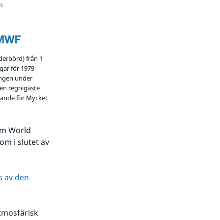
derbörd) från 1
ngar för 1979–
ningen under
en regnigaste
rande för Mycket
m World 
m i slutet av 
 av den 
mosfärisk 