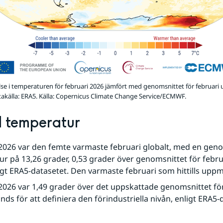
else i temperaturen för februari 2026 jämfört med genomsnittet för februari
akälla: ERA5. Källa: Copernicus Climate Change Service/ECMWF.
 temperatur
2026 var den femte varmaste februari globalt, med en genom
r på 13,26 grader, 0,53 grader över genomsnittet för febru
igt ERA5-datasetet. Den varmaste februari som hittills uppm
2026 var 1,49 grader över det uppskattade genomsnittet för
ds för att definiera den förindustriella nivån, enligt ERA5-