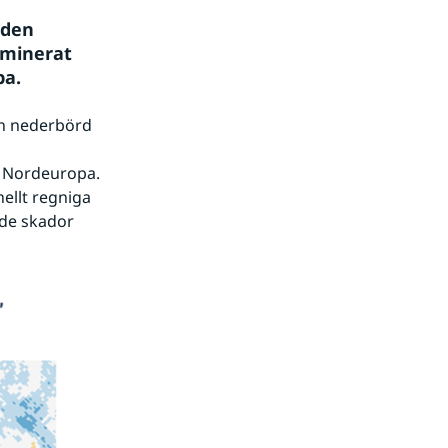
den 
ominerat 
pa.
h nederbörd 
 Nordeuropa. 
llt regniga 
de skador 