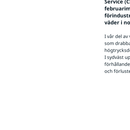
Service (
februarim
förindust
väder i n
I vår del a
som drabbad
högtrycksdo
I sydväst u
förhållande
och förlust