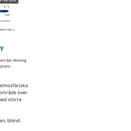
er) där riktning
vsytans
 atmosfäriska 
lområde över 
ed större 
en, bland 