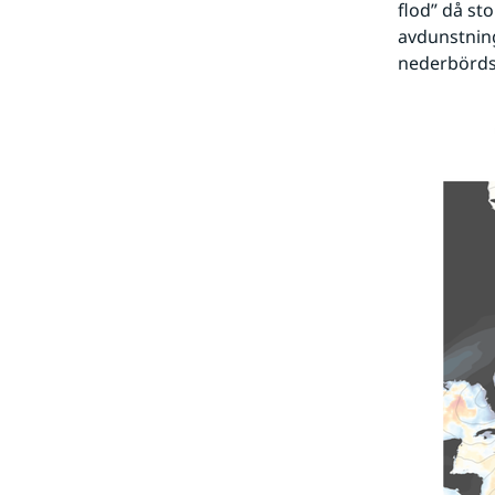
flod” då st
avdunstning
nederbörd