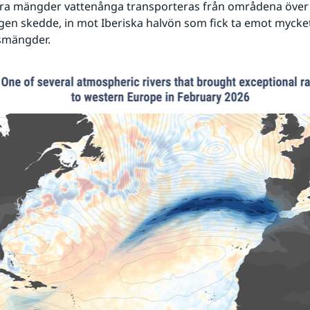
ora mängder vattenånga transporteras från områdena över 
en skedde, in mot Iberiska halvön som fick ta emot mycket
smängder.