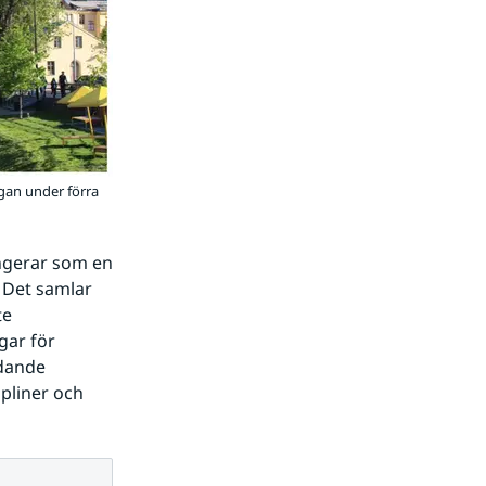
ågan under förra
gerar som en 
 Det samlar 
e 
ar för 
dande 
pliner och 