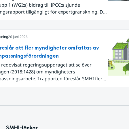
pp 1 (WGI:s) bidrag till IPCC:s sjunde
ngsrapport tillgängligt för expertgranskning. Du
n nu registrera dig som expertgranskare!
sning
26 juni 2026
reslår att fler myndigheter omfattas av
npassningsförordningen
 redovisat regeringsuppdraget att se över
ngen (2018:1428) om myndigheters
assningsarbete. I rapporten föreslår SMHI flera
gar för att bredda och stärka statens arbete
atanpassning.
SMHI-länkar