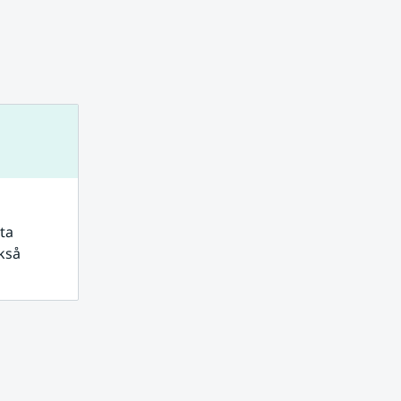
a 
så 