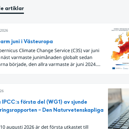
e artiklar
i 2026
arm juni i Västeuropa
pernicus Climate Change Service (C3S) var juni
 näst varmaste junimånaden globalt sedan
na började, den allra varmaste är juni 2024.
Europa i sin helhet var det den näst varmaste juni
 begränsar oss till Västeuropa var det den allra
juni. Detta betingades till stor del av en extrem
026
lutet av månaden. Världshavens
temperaturer var den högsta som uppmätts för
 IPCC:s första del (WG1) av sjunde
ånad, vilket ligger i fas med en framväxande El
ringsrapporten – Den Naturvetenskapliga
lla havet.
10 augusti 2026 är det första utkastet till