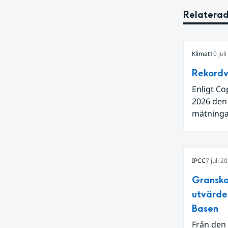
Relaterad
Klimat
10 jul
Rekordv
Enligt Co
2026 den
mätningar
Även för 
och om vi
varmaste 
IPCC
7 juli 2
hetta i s
ytvatten
Granska
en juni m
utvärde
Niño i Sti
Basen
Från den 