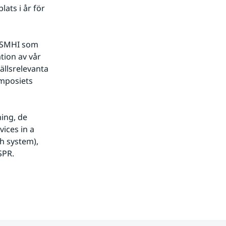
ts i år för 
 SMHI som 
tion av vår 
llsrelevanta 
mposiets 
ing, de 
ces in a 
 system), 
SPR.