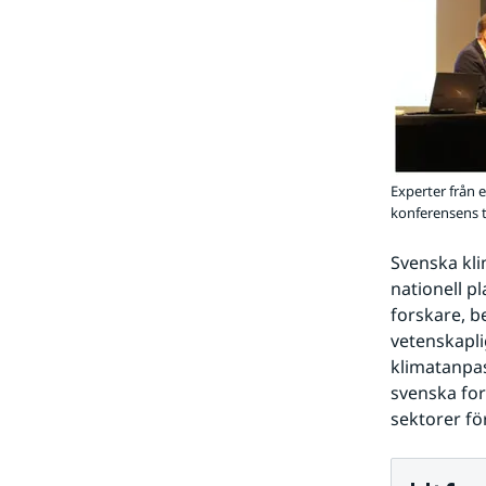
Experter från 
konferensens t
Svenska kl
nationell p
forskare, b
vetenskapli
klimatanpa
svenska for
sektorer för