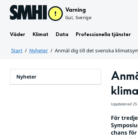
Hoppa till sidans innehåll
Varning
Gul, Sverige
Väder
Klimat
Data
Professionella tjänster
Start
Nyheter
Anmäl dig till det svenska klimatsy
Huvudinnehåll
Anmäl
Nyheter
klima
Uppdaterad
25
För tredj
Symposium
chans för