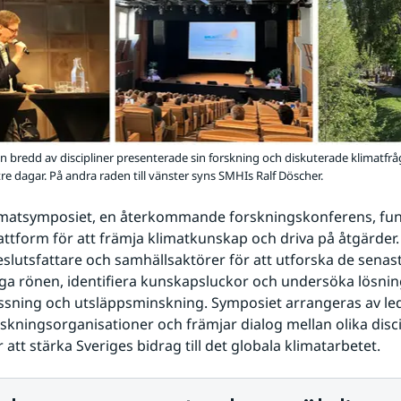
en bredd av discipliner presenterade sin forskning och diskuterade klimatfr
re dagar. På andra raden till vänster syns SMHIs Ralf Döscher.
imatsymposiet, en återkommande forskningskonferens, fun
lattform för att främja klimatkunskap och driva på åtgärder.
eslutsfattare och samhällsaktörer för att utforska de senast
ga rönen, identifiera kunskapsluckor och undersöka lösning
ssning och utsläppsminskning. Symposiet arrangeras av le
skningsorganisationer och främjar dialog mellan olika disci
 att stärka Sveriges bidrag till det globala klimatarbetet.