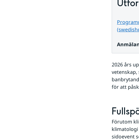
Utfo
Programm
(swedish
Anmälan 
2026 års up
vetenskap, 
banbrytand
för att pås
Fullsp
Förutom kli
klimatologi
sidoevent s