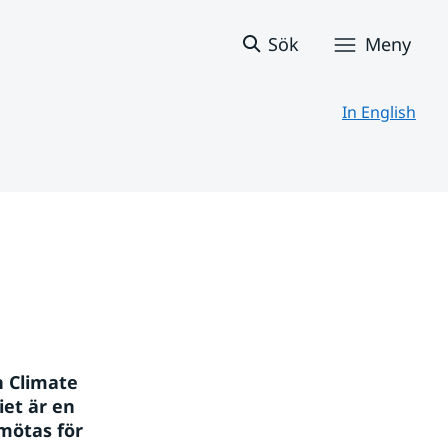
Sök
Meny
In English
 Climate 
t är en 
mötas för 