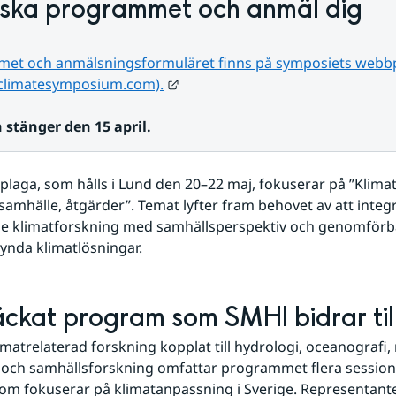
rska programmet och anmäl dig
et och anmälsningsformuläret finns på symposiets webbp
Länk till annan webbplats.
climatesymposium.com).
stänger den 15 april.
plaga, som hålls i Lund den 20–22 maj, fokuserar på ”Klimat
samhälle, åtgärder”. Temat lyfter fram behovet av att integr
e klimatforskning med samhällsperspektiv och genomförbar
kynda klimatlösningar.
äckat program som SMHI bidrar til
matrelaterad forskning kopplat till hydrologi, oceanografi, 
 och samhällsforskning omfattar programmet flera session
om fokuserar på klimatanpassning i Sverige. Representanter