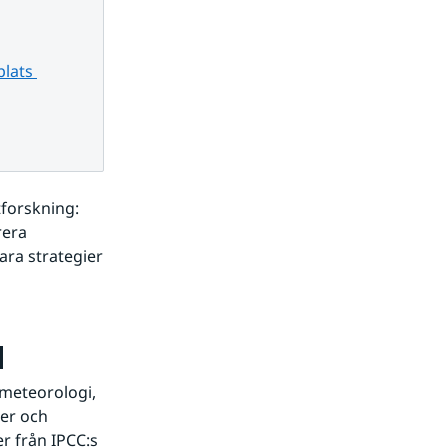
lats 
forskning: 
era 
a strategier 
l
meteorologi, 
er och 
 från IPCC:s 