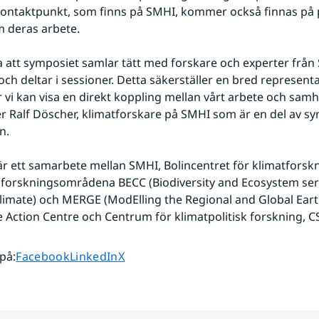
kontaktpunkt, som finns på SMHI, kommer också finnas på pla
m deras arbete.
da att symposiet samlar tätt med forskare och experter från
och deltar i sessioner. Detta säkerställer en bred representa
r vi kan visa en direkt koppling mellan vårt arbete och samhä
er Ralf Döscher, klimatforskare på SMHI som är en del av sy
n.
r ett samarbete mellan SMHI, Bolincentret för klimatforskn
 forskningsområdena BECC (Biodiversity and Ecosystem servi
imate) och MERGE (ModElling the Regional and Global Earth
 Action Centre och Centrum för klimatpolitisk forskning, C
Dela sidan på
Dela sidan på
Dela sidan på
 på
:
Facebook
LinkedIn
X