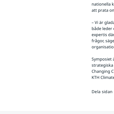
nationella 
att prata o
– Vi är gla
både leder 
expertis dä
frågor, säg
organisatio
Symposiet ä
strategiska
Changing Cl
KTH Climate
Dela sidan