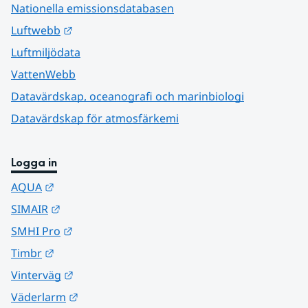
Nationella emissionsdatabasen
Länk till annan webbplats.
Luftwebb
Luftmiljödata
VattenWebb
Datavärdskap, oceanografi och marinbiologi
Datavärdskap för atmosfärkemi
Logga in
Länk till annan webbplats.
AQUA
Länk till annan webbplats.
SIMAIR
Länk till annan webbplats.
SMHI Pro
Länk till annan webbplats.
Timbr
Länk till annan webbplats.
Vinterväg
Länk till annan webbplats.
Väderlarm