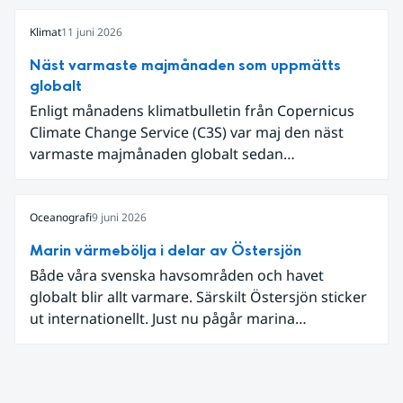
var det den näst varmaste juni och om vi
begränsar oss till Västeuropa var det den allra
Klimat
11 juni 2026
varmaste juni. Detta betingades till stor del av en
Näst varmaste majmånaden som uppmätts
extrem hetta i slutet av månaden. Världshavens
globalt
ytvattentemperaturer var den högsta som
Enligt månadens klimatbulletin från Copernicus
uppmätts för en juni månad, vilket ligger i fas med
Climate Change Service (C3S) var maj den näst
en framväxande El Niño i Stilla havet.
varmaste majmånaden globalt sedan
mätningarna började, med en intensiv värmebölja
i västra Europa. Även världshaven var ovanligt
varma – havsytetemperaturerna var de näst
Oceanografi
9 juni 2026
högsta som noterats för en majmånad, med
Marin värmebölja i delar av Östersjön
extremt höga temperaturer i tropiska Stilla havet.
Både våra svenska havsområden och havet
globalt blir allt varmare. Särskilt Östersjön sticker
ut internationellt. Just nu pågår marina
värmeböljor i flera områden i Östersjön, till
exempel vid Huvudskär (utanför Nynäshamn) och
Knolls grund (mellan Västervik och Gotland) där