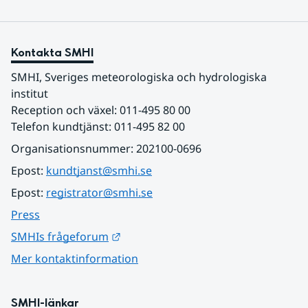
SMHI mäter havsvärme. Marina värmeböljor kan
bland annat leda till ökad risk för algblomning och
ökad spridning av invasiva arter.
Kontakta SMHI
SMHI, Sveriges meteorologiska och hydrologiska 
institut
Reception och växel: 011-495 80 00
Telefon kundtjänst: 011-495 82 00
Organisationsnummer: 202100-0696
Epost: 
kundtjanst@smhi.se
Epost: 
registrator@smhi.se
Press
Länk till annan webbplats.
SMHIs frågeforum
Mer kontaktinformation
SMHI-länkar