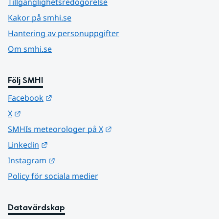
Tillgänglighetsredogörelse
Kakor på smhi.se
Hantering av personuppgifter
Om smhi.se
Följ SMHI
Länk till annan webbplats.
Facebook
Länk till annan webbplats.
X
Länk till annan webbplats.
SMHIs meteorologer på X
Länk till annan webbplats.
Linkedin
Länk till annan webbplats.
Instagram
Policy för sociala medier
Datavärdskap