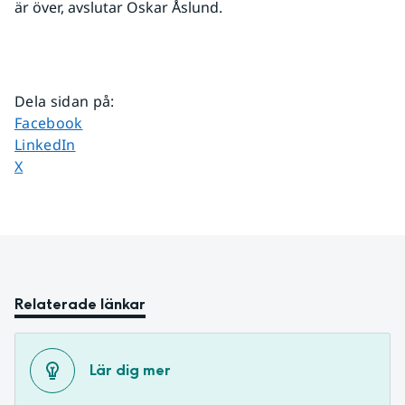
är över, avslutar Oskar Åslund.
Dela sidan på
:
Dela sidan på
Facebook
Dela sidan på
LinkedIn
Dela sidan på
X
Relaterade länkar
Lär dig mer