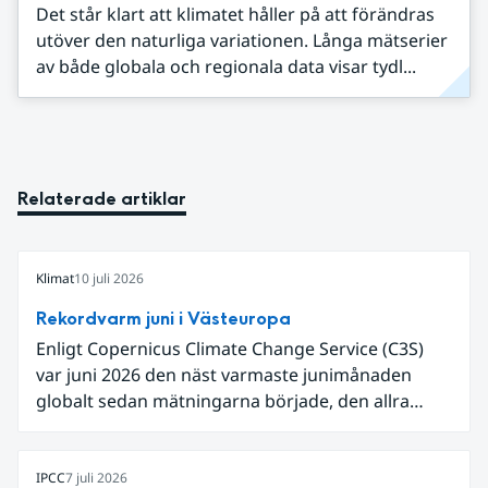
Det står klart att klimatet håller på att förändras
utöver den naturliga variationen. Långa mätserier
av både globala och regionala data visar tydl...
Relaterade artiklar
Klimat
10 juli 2026
Rekordvarm juni i Västeuropa
Enligt Copernicus Climate Change Service (C3S)
var juni 2026 den näst varmaste junimånaden
globalt sedan mätningarna började, den allra
varmaste är juni 2024. Även för Europa i sin helhet
var det den näst varmaste juni och om vi
begränsar oss till Västeuropa var det den allra
IPCC
7 juli 2026