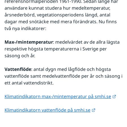
referensnormalperioden 1961-1990. Sedan länge har 
användare kunnat studera hur medeltemperatur, 
årsnederbörd, vegetationsperiodens längd, antal 
dagar med snötäcke med mera förändrats. Nu finns 
två nya indikatorer:
Max-/mintemperatur
: medelvärdet av de allra lägsta 
respektive högsta temperaturerna i Sverige per 
säsong och år.
Vattenflöde
: antal dygn med lågflöde och högsta 
vattenflöde samt medelvattenflöde per år och säsong i 
ett antal vattendistrikt.
Länk 
Klimatindikatorn max-/mintemperatur på smhi.se
Länk till anna
Klimatindikatorn vattenflöde på smhi.se