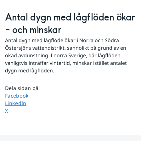
Antal dygn med lågflöden ökar 
– och minskar
Antal dygn med lågflöde ökar i Norra och Södra 
Östersjöns vattendistrikt, sannolikt på grund av en 
ökad avdunstning. I norra Sverige, där lågflöden 
vanligtvis inträffar vintertid, minskar istället antalet 
dygn med lågflöden.
Dela sidan på
:
Dela sidan på
Facebook
Dela sidan på
LinkedIn
Dela sidan på
X