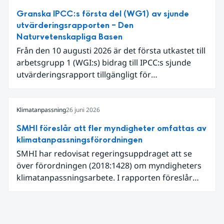
varmaste juni. Detta betingades till stor del av en
Granska IPCC:s första del (WG1) av sjunde
extrem hetta i slutet av månaden. Världshavens
utvärderingsrapporten – Den
ytvattentemperaturer var den högsta som
Naturvetenskapliga Basen
uppmätts för en juni månad, vilket ligger i fas med
Från den 10 augusti 2026 är det första utkastet till
en framväxande El Niño i Stilla havet.
arbetsgrupp 1 (WGI:s) bidrag till IPCC:s sjunde
utvärderingsrapport tillgängligt för
expertgranskning. Du kan redan nu registrera dig
som expertgranskare!
Klimatanpassning
26 juni 2026
SMHI föreslår att fler myndigheter omfattas av
klimatanpassningsförordningen
SMHI har redovisat regeringsuppdraget att se
över förordningen (2018:1428) om myndigheters
klimatanpassningsarbete. I rapporten föreslår
SMHI flera förändringar för att bredda och stärka
statens arbete med klimatanpassning.