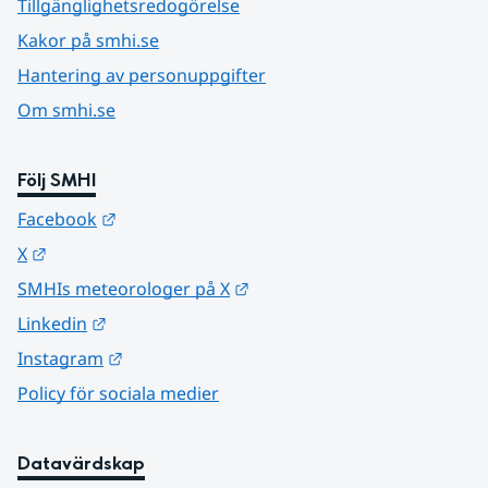
Tillgänglighetsredogörelse
Kakor på smhi.se
Hantering av personuppgifter
Om smhi.se
Följ SMHI
Länk till annan webbplats.
Facebook
Länk till annan webbplats.
X
Länk till annan webbplats.
SMHIs meteorologer på X
Länk till annan webbplats.
Linkedin
Länk till annan webbplats.
Instagram
Policy för sociala medier
Datavärdskap