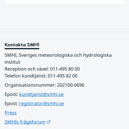
samarbetar LFV, SMHI och Lunds universitet för
att undersöka hur man kan utveckla vädertjänster
som möter dessa behov. Drygt halvvägs in i
projektet har projektets intressenter samlats för
en andra workshop som gav värdefulla insikter.
Kontakta SMHI
SMHI, Sveriges meteorologiska och hydrologiska 
institut
Reception och växel: 011-495 80 00
Telefon kundtjänst: 011-495 82 00
Organisationsnummer: 202100-0696
Epost: 
kundtjanst@smhi.se
Epost: 
registrator@smhi.se
Press
Länk till annan webbplats.
SMHIs frågeforum