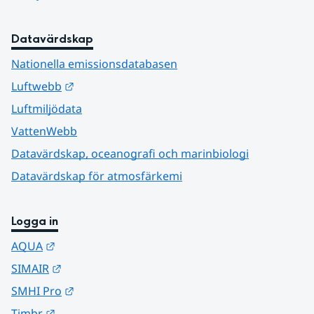
Datavärdskap
Nationella emissionsdatabasen
Länk till annan webbplats.
Luftwebb
Luftmiljödata
VattenWebb
Datavärdskap, oceanografi och marinbiologi
Datavärdskap för atmosfärkemi
Logga in
Länk till annan webbplats.
AQUA
Länk till annan webbplats.
SIMAIR
Länk till annan webbplats.
SMHI Pro
Länk till annan webbplats.
Timbr