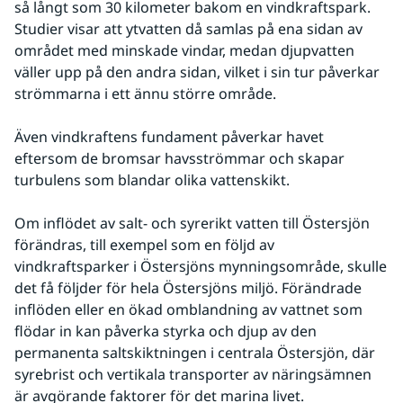
så långt som 30 kilometer bakom en vindkraftspark. 
Studier visar att ytvatten då samlas på ena sidan av 
området med minskade vindar, medan djupvatten 
väller upp på den andra sidan, vilket i sin tur påverkar 
strömmarna i ett ännu större område.
Även vindkraftens fundament påverkar havet 
eftersom de bromsar havsströmmar och skapar 
turbulens som blandar olika vattenskikt.
Om inflödet av salt- och syrerikt vatten till Östersjön 
förändras, till exempel som en följd av 
vindkraftsparker i Östersjöns mynningsområde, skulle 
det få följder för hela Östersjöns miljö. Förändrade 
inflöden eller en ökad omblandning av vattnet som 
flödar in kan påverka styrka och djup av den 
permanenta saltskiktningen i centrala Östersjön, där 
syrebrist och vertikala transporter av näringsämnen 
är avgörande faktorer för det marina livet.