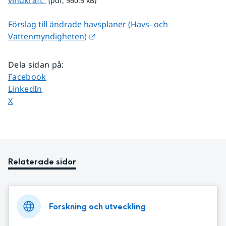
vindkraft"
 (pdf, 560.5 kB)
Förslag till ändrade havsplaner (Havs- och 
Länk till annan webbplats.
Vattenmyndigheten)
Dela sidan på
:
Dela sidan på
Facebook
Dela sidan på
LinkedIn
Dela sidan på
X
Relaterade sidor
Forskning och utveckling