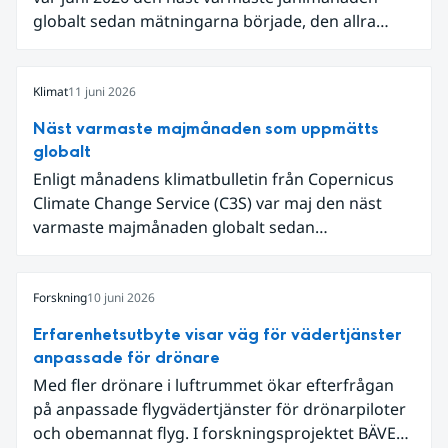
globalt sedan mätningarna började, den allra
varmaste är juni 2024. Även för Europa i sin helhet
var det den näst varmaste juni och om vi
begränsar oss till Västeuropa var det den allra
Klimat
11 juni 2026
varmaste juni. Detta betingades till stor del av en
Näst varmaste majmånaden som uppmätts
extrem hetta i slutet av månaden. Världshavens
globalt
ytvattentemperaturer var den högsta som
Enligt månadens klimatbulletin från Copernicus
uppmätts för en juni månad, vilket ligger i fas med
Climate Change Service (C3S) var maj den näst
en framväxande El Niño i Stilla havet.
varmaste majmånaden globalt sedan
mätningarna började, med en intensiv värmebölja
i västra Europa. Även världshaven var ovanligt
varma – havsytetemperaturerna var de näst
Forskning
10 juni 2026
högsta som noterats för en majmånad, med
Erfarenhetsutbyte visar väg för vädertjänster
extremt höga temperaturer i tropiska Stilla havet.
anpassade för drönare
Med fler drönare i luftrummet ökar efterfrågan
på anpassade flygvädertjänster för drönarpiloter
och obemannat flyg. I forskningsprojektet BÄVER