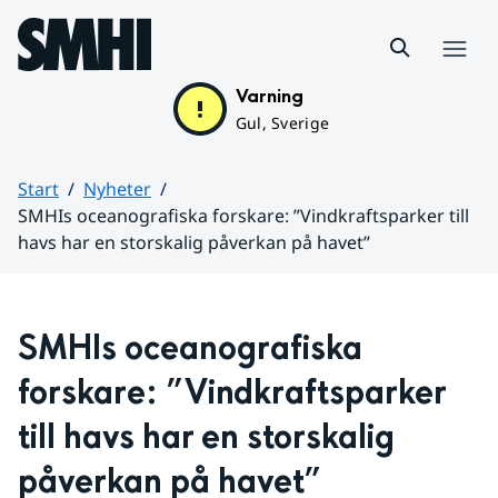
Hoppa till sidans innehåll
Meny
Varning
Gul, Sverige
Start
Nyheter
SMHIs oceanografiska forskare: ”Vindkraftsparker till
havs har en storskalig påverkan på havet”
Huvudinnehåll
SMHIs oceanografiska 
forskare: ”Vindkraftsparker 
till havs har en storskalig 
påverkan på havet”