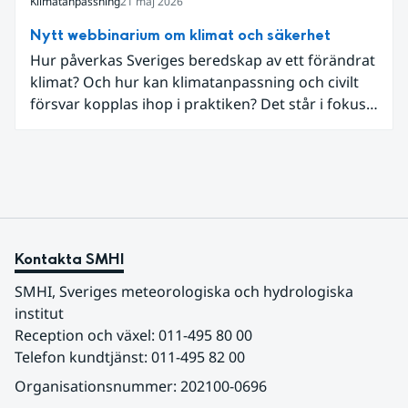
ligger nära älven. När Trafikverket skulle säkra
Klimatanpassning
21 maj 2026
vägen valde myndigheten, tillsammans med
Nytt webbinarium om klimat och säkerhet
Statens geotekniska institut (SGI), att arbeta med
Hur påverkas Sveriges beredskap av ett förändrat
naturbaserade erosionsskydd där teknisk
klimat? Och hur kan klimatanpassning och civilt
säkerhet kombineras med biologisk mångfald och
försvar kopplas ihop i praktiken? Det står i fokus i
hänsyn till landskapet.
ett nytt webbinarium som Nationellt
kunskapscentrum för klimatanpassning vid SMHI
och Myndigheten för civilt försvar arrangerar
tillsammans den 3 juni.
Kontakta SMHI
SMHI, Sveriges meteorologiska och hydrologiska 
institut
Reception och växel: 011-495 80 00
Telefon kundtjänst: 011-495 82 00
Organisationsnummer: 202100-0696