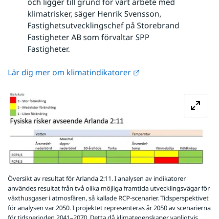
och ligger till grund för vårt arbete med
klimatrisker, säger Henrik Svensson,
Fastighetsutvecklingschef på Storebrand
Fastigheter AB som förvaltar SPP
Fastigheter.
Länk till annan webbp
Lär dig mer om klimatindikatorer
Fö
Översikt av resultat för Arlanda 2:11. I analysen av indikatorer
användes resultat från två olika möjliga framtida utvecklingsvägar för
växthusgaser i atmosfären, så kallade RCP-scenarier. Tidsperspektivet
för analysen var 2050. I projektet representeras år 2050 av scenarierna
för tidsperioden 2041–2070. Detta då klimategenskaper vanligtvis