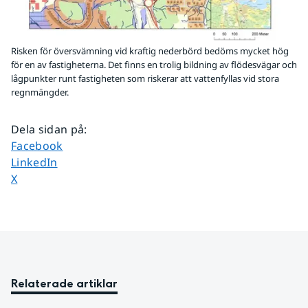
Risken för översvämning vid kraftig nederbörd bedöms mycket hög
för en av fastigheterna. Det finns en trolig bildning av flödesvägar och
lågpunkter runt fastigheten som riskerar att vattenfyllas vid stora
regnmängder.
Dela sidan på
:
Dela sidan på
Facebook
Dela sidan på
LinkedIn
Dela sidan på
X
Relaterade artiklar