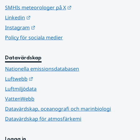
Länk till annan webbplats.
SMHIs meteorologer på X
Länk till annan webbplats.
Linkedin
Länk till annan webbplats.
Instagram
Policy för sociala medier
Datavärdskap
Nationella emissionsdatabasen
Länk till annan webbplats.
Luftwebb
Luftmiljödata
VattenWebb
Datavärdskap, oceanografi och marinbiologi
Datavärdskap för atmosfärkemi
Logga in