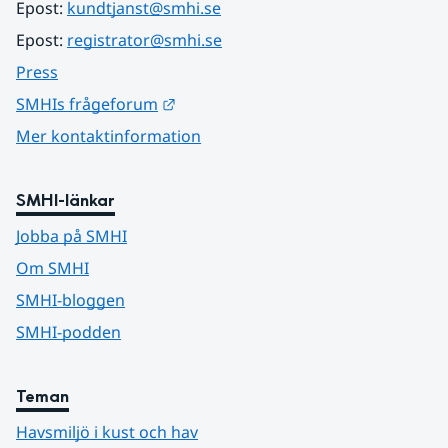
Epost: 
kundtjanst@smhi.se
Epost: 
registrator@smhi.se
Press
Länk till annan webbplats.
SMHIs frågeforum
Mer kontaktinformation
SMHI-länkar
Jobba på SMHI
Om SMHI
SMHI-bloggen
SMHI-podden
Teman
Havsmiljö i kust och hav