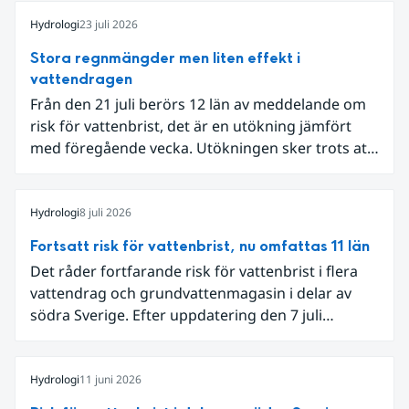
Hydrologi
23 juli 2026
Stora regnmängder men liten effekt i
vattendragen
Från den 21 juli berörs 12 län av meddelande om
risk för vattenbrist, det är en utökning jämfört
med föregående vecka. Utökningen sker trots att
det den 18-19 juli passerade flertalet
regnområden över den södra halvan av landet
och att det på en del håll då kom rikliga
Hydrologi
8 juli 2026
nederbördsmängder.
Fortsatt risk för vattenbrist, nu omfattas 11 län
Det råder fortfarande risk för vattenbrist i flera
vattendrag och grundvattenmagasin i delar av
södra Sverige. Efter uppdatering den 7 juli
omfattar meddelandet om risk för vattenbrist nu
även grundvattenmagasin i Hallands,
Östergötlands, Stockholms och Uppsala län.
Hydrologi
11 juni 2026
Totalt omfattas 11 län, säger Hugo Rudebeck,