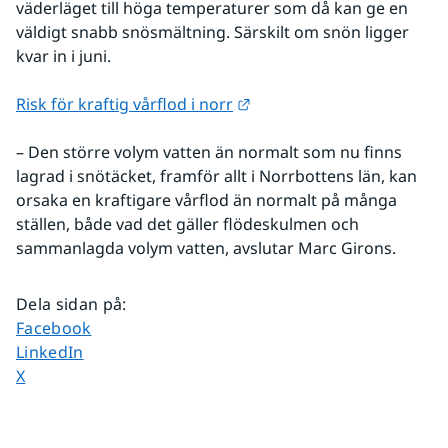
väderläget till höga temperaturer som då kan ge en 
väldigt snabb snösmältning. Särskilt om snön ligger 
kvar in i juni.
Länk till annan webbplats.
Risk för kraftig vårflod i norr
– Den större volym vatten än normalt som nu finns 
lagrad i snötäcket, framför allt i Norrbottens län, kan 
orsaka en kraftigare vårflod än normalt på många 
ställen, både vad det gäller flödeskulmen och 
sammanlagda volym vatten, avslutar Marc Girons.
Dela sidan på
:
Dela sidan på
Facebook
Dela sidan på
LinkedIn
Dela sidan på
X