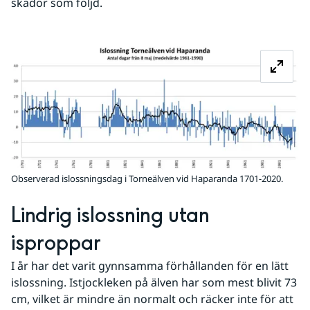
skador som följd.
Fö
Observerad islossningsdag i Torneälven vid Haparanda 1701-2020.
Lindrig islossning utan 
isproppar
I år har det varit gynnsamma förhållanden för en lätt 
islossning. Istjockleken på älven har som mest blivit 73 
cm, vilket är mindre än normalt och räcker inte för att 