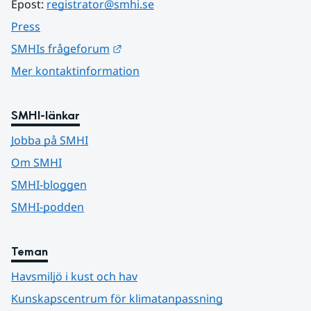
Epost: 
registrator@smhi.se
Press
Länk till annan webbplats.
SMHIs frågeforum
Mer kontaktinformation
SMHI-länkar
Jobba på SMHI
Om SMHI
SMHI-bloggen
SMHI-podden
Teman
Havsmiljö i kust och hav
Kunskapscentrum för klimatanpassning