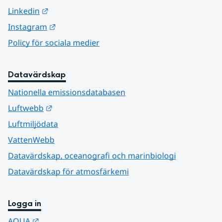
Länk till annan webbplats.
Linkedin
Länk till annan webbplats.
Instagram
Policy för sociala medier
Datavärdskap
Nationella emissionsdatabasen
Länk till annan webbplats.
Luftwebb
Luftmiljödata
VattenWebb
Datavärdskap, oceanografi och marinbiologi
Datavärdskap för atmosfärkemi
Logga in
Länk till annan webbplats.
AQUA