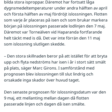
bilda stora isproppar. Däremot har fortsatt låga 
dygnsmedeltemperaturer under andra hälften av april 
och första hälften av maj fördröjt islossningen. Flotten 
som varje år placeras på isen och som brukar markera 
början på islossningen passerade lodlinjen den 7 maj. 
Däremot var Torneälven vid Haparanda fortfarande 
helt täckt med is då. Det var inte förrän den 11 maj 
som islossning slutligen skedde.
– Den stora skillnaden beror på att istället för att bryta 
upp och flyta nedströms har isen i år i stort sätt smält 
på plats, säger Marc Girons. I samförstånd med 
prognosen blev islossningen till slut lindrig och 
orsakade inga skador över huvud taget.
Den senaste prognosen för islossningsdatum var den 
9 maj, ett mellanting mellan dagen då flotten 
passerade linjen och dagen då isen smälte.