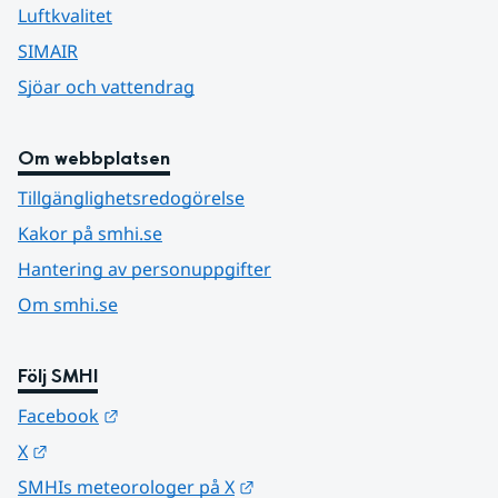
Luftkvalitet
SIMAIR
Sjöar och vattendrag
Om webbplatsen
Tillgänglighetsredogörelse
Kakor på smhi.se
Hantering av personuppgifter
Om smhi.se
Följ SMHI
Länk till annan webbplats.
Facebook
Länk till annan webbplats.
X
Länk till annan webbplats.
SMHIs meteorologer på X