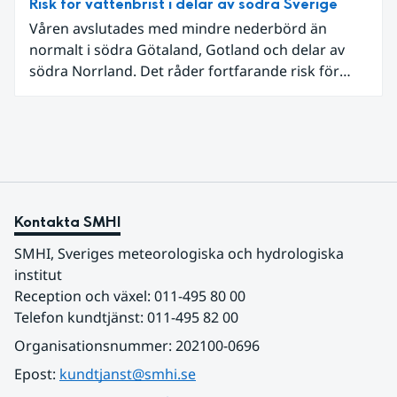
Risk för vattenbrist i delar av södra Sverige
vakthavande hydrolog på SMHI.
Våren avslutades med mindre nederbörd än
normalt i södra Götaland, Gotland och delar av
södra Norrland. Det råder fortfarande risk för
vattenbrist i delar av södra Sverige för vissa
vattendrag och grundvattenmagasin. För
vattendragen kan läget summeras som generellt
stabilt lågt . Det behövs fortsatt mer nederbörd
över lång tid för att återställa balansen.
Kontakta SMHI
SMHI, Sveriges meteorologiska och hydrologiska 
institut
Reception och växel: 011-495 80 00
Telefon kundtjänst: 011-495 82 00
Organisationsnummer: 202100-0696
Epost: 
kundtjanst@smhi.se