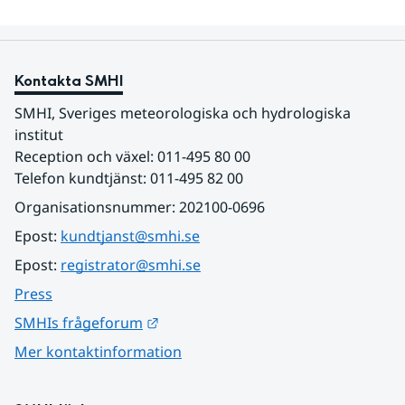
Kontakta SMHI
SMHI, Sveriges meteorologiska och hydrologiska 
institut
Reception och växel: 011-495 80 00
Telefon kundtjänst: 011-495 82 00
Organisationsnummer: 202100-0696
Epost: 
kundtjanst@smhi.se
Epost: 
registrator@smhi.se
Press
Länk till annan webbplats.
SMHIs frågeforum
Mer kontaktinformation