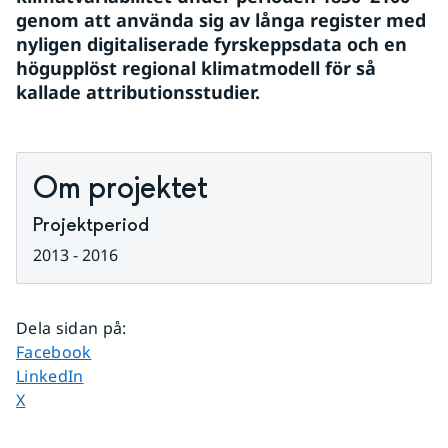
genom att använda sig av långa register med 
nyligen digitaliserade fyrskeppsdata och en 
högupplöst regional klimatmodell för så 
kallade attributionsstudier.
Om projektet
Projektperiod
2013 - 2016
Dela sidan på
:
Dela sidan på
Facebook
Dela sidan på
LinkedIn
Dela sidan på
X