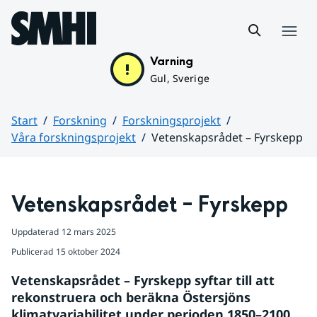
Hoppa till sidans innehåll
Meny
Varning
Gul, Sverige
Start
Forskning
Forskningsprojekt
Våra forskningsprojekt
Vetenskapsrådet – Fyrskepp
Huvudinnehåll
Vetenskapsrådet – Fyrskepp
Uppdaterad
12 mars 2025
Publicerad
15 oktober 2024
Vetenskapsrådet – Fyrskepp syftar till att 
rekonstruera och beräkna Östersjöns 
klimatvariabilitet under perioden 1850–2100 