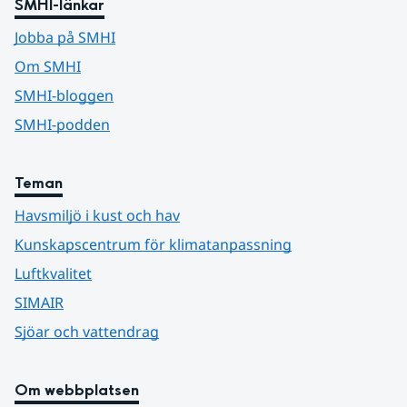
SMHI-länkar
Jobba på SMHI
Om SMHI
SMHI-bloggen
SMHI-podden
Teman
Havsmiljö i kust och hav
Kunskapscentrum för klimatanpassning
Luftkvalitet
SIMAIR
Sjöar och vattendrag
Om webbplatsen