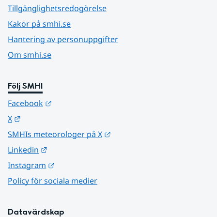
Tillgänglighetsredogörelse
Kakor på smhi.se
Hantering av personuppgifter
Om smhi.se
Följ SMHI
Länk till annan webbplats.
Facebook
Länk till annan webbplats.
X
Länk till annan webbplats.
SMHIs meteorologer på X
Länk till annan webbplats.
Linkedin
Länk till annan webbplats.
Instagram
Policy för sociala medier
Datavärdskap