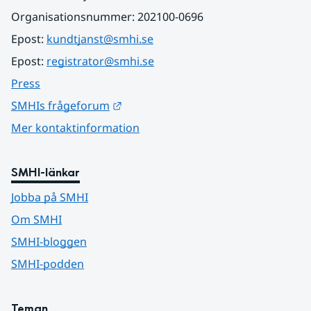
Organisationsnummer: 202100-0696
Epost: 
kundtjanst@smhi.se
Epost: 
registrator@smhi.se
Press
Länk till annan webbplats.
SMHIs frågeforum
Mer kontaktinformation
SMHI-länkar
Jobba på SMHI
Om SMHI
SMHI-bloggen
SMHI-podden
Teman