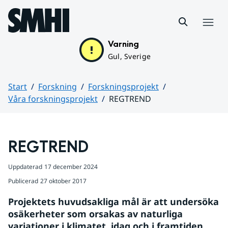
Hoppa till sidans innehåll
Meny
Varning
Gul, Sverige
Start
Forskning
Forskningsprojekt
Våra forskningsprojekt
REGTREND
Huvudinnehåll
REGTREND
Uppdaterad
17 december 2024
Publicerad
27 oktober 2017
Projektets huvudsakliga mål är att undersöka 
osäkerheter som orsakas av naturliga 
variationer i klimatet, idag och i framtiden. 