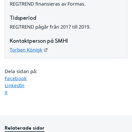
REGTREND finansieras av Formas.
Tidsperiod
REGTREND pågår från 2017 till 2019.
Kontaktperson på SMHI
Länk till annan webbplats.
Torben Königk
Dela sidan på
:
Dela sidan på
Facebook
Dela sidan på
LinkedIn
Dela sidan på
X
Relaterade sidor