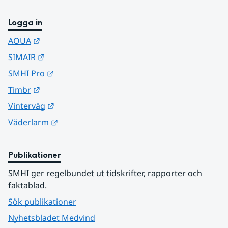
Logga in
Länk till annan webbplats.
AQUA
Länk till annan webbplats.
SIMAIR
Länk till annan webbplats.
SMHI Pro
Länk till annan webbplats.
Timbr
Länk till annan webbplats.
Vinterväg
Länk till annan webbplats.
Väderlarm
Publikationer
SMHI ger regelbundet ut tidskrifter, rapporter och 
faktablad.
Sök publikationer
Nyhetsbladet Medvind