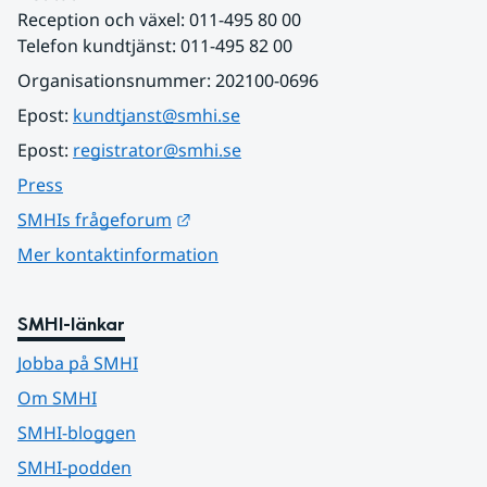
Reception och växel: 011-495 80 00
Telefon kundtjänst: 011-495 82 00
Organisationsnummer: 202100-0696
Epost: 
kundtjanst@smhi.se
Epost: 
registrator@smhi.se
Press
Länk till annan webbplats.
SMHIs frågeforum
Mer kontaktinformation
SMHI-länkar
Jobba på SMHI
Om SMHI
SMHI-bloggen
SMHI-podden