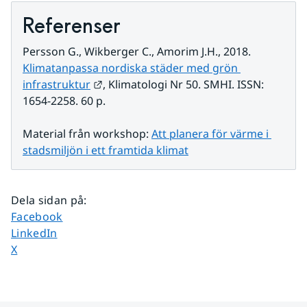
Referenser
Persson G., Wikberger C., Amorim J.H., 2018. 
Klimatanpassa nordiska städer med grön 
Länk till annan webbplats.
infrastruktur
, Klimatologi Nr 50. SMHI. ISSN: 
1654-2258. 60 p.
Material från workshop: 
Att planera för värme i 
stadsmiljön i ett framtida klimat
Dela sidan på
:
Dela sidan på
Facebook
Dela sidan på
LinkedIn
Dela sidan på
X