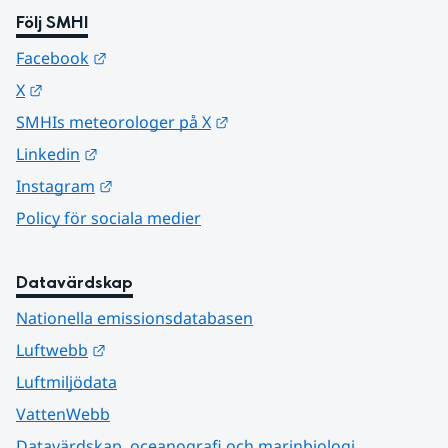
Följ SMHI
Länk till annan webbplats.
Facebook
Länk till annan webbplats.
X
Länk till annan webbplats.
SMHIs meteorologer på X
Länk till annan webbplats.
Linkedin
Länk till annan webbplats.
Instagram
Policy för sociala medier
Datavärdskap
Nationella emissionsdatabasen
Länk till annan webbplats.
Luftwebb
Luftmiljödata
VattenWebb
Datavärdskap, oceanografi och marinbiologi