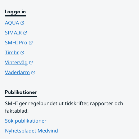
Logga in
Länk till annan webbplats.
AQUA
Länk till annan webbplats.
SIMAIR
Länk till annan webbplats.
SMHI Pro
Länk till annan webbplats.
Timbr
Länk till annan webbplats.
Vinterväg
Länk till annan webbplats.
Väderlarm
Publikationer
SMHI ger regelbundet ut tidskrifter, rapporter och 
faktablad.
Sök publikationer
Nyhetsbladet Medvind