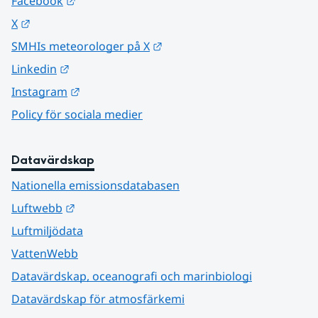
Länk till annan webbplats.
Facebook
Länk till annan webbplats.
X
Länk till annan webbplats.
SMHIs meteorologer på X
Länk till annan webbplats.
Linkedin
Länk till annan webbplats.
Instagram
Policy för sociala medier
Datavärdskap
Nationella emissionsdatabasen
Länk till annan webbplats.
Luftwebb
Luftmiljödata
VattenWebb
Datavärdskap, oceanografi och marinbiologi
Datavärdskap för atmosfärkemi