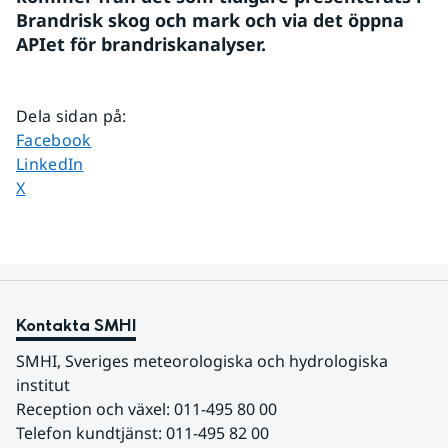
Brandrisk skog och mark och via det öppna 
APIet för brandriskanalyser.
Dela sidan på
:
Dela sidan på
Facebook
Dela sidan på
LinkedIn
Dela sidan på
X
Kontakta SMHI
SMHI, Sveriges meteorologiska och hydrologiska 
institut
Reception och växel: 011-495 80 00
Telefon kundtjänst: 011-495 82 00