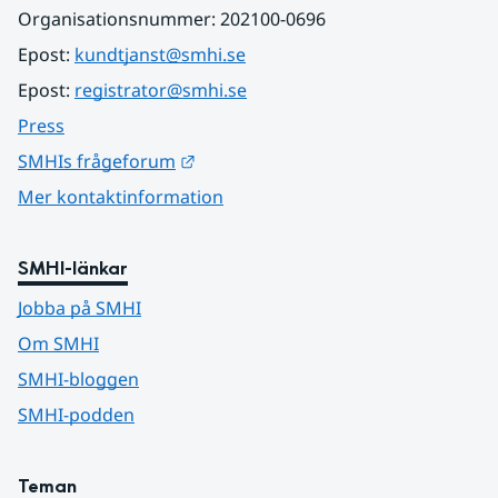
Organisationsnummer: 202100-0696
Epost: 
kundtjanst@smhi.se
Epost: 
registrator@smhi.se
Press
Länk till annan webbplats.
SMHIs frågeforum
Mer kontaktinformation
SMHI-länkar
Jobba på SMHI
Om SMHI
SMHI-bloggen
SMHI-podden
Teman