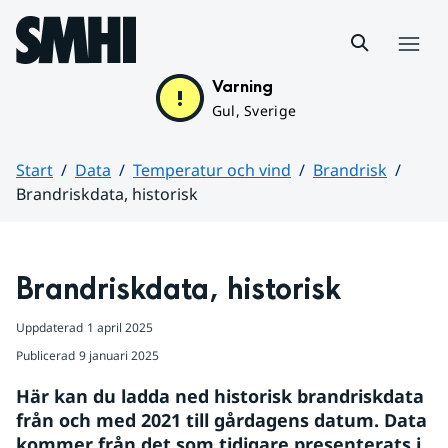
Hoppa till sidans innehåll
Meny
Varning
Gul, Sverige
Start
Data
Temperatur och vind
Brandrisk
Brandriskdata, historisk
Huvudinnehåll
Brandriskdata, historisk
Uppdaterad
1 april 2025
Publicerad
9 januari 2025
Här kan du ladda ned historisk brandriskdata 
från och med 2021 till gårdagens datum. Data 
kommer från det som tidigare presenterats i 