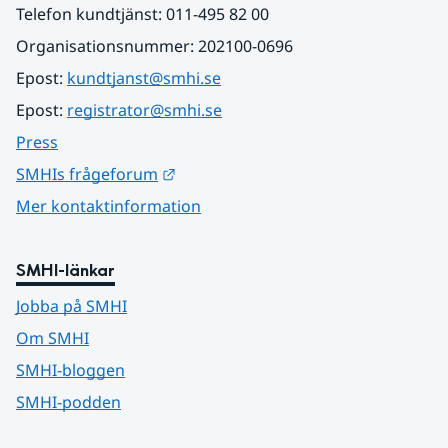
Telefon kundtjänst: 011-495 82 00
Organisationsnummer: 202100-0696
Epost: 
kundtjanst@smhi.se
Epost: 
registrator@smhi.se
Press
Länk till annan webbplats.
SMHIs frågeforum
Mer kontaktinformation
SMHI-länkar
Jobba på SMHI
Om SMHI
SMHI-bloggen
SMHI-podden