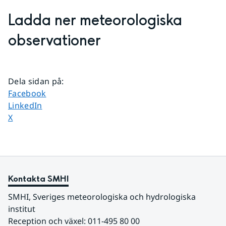
Ladda ner meteorologiska 
observationer
Dela sidan på
:
Dela sidan på
Facebook
Dela sidan på
LinkedIn
Dela sidan på
X
Kontakta SMHI
SMHI, Sveriges meteorologiska och hydrologiska 
institut
Reception och växel: 011-495 80 00