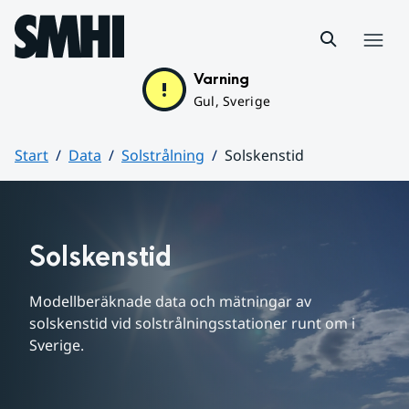
Hoppa till sidans innehåll
Meny
Varning
Gul, Sverige
Start
Data
Solstrålning
Solskenstid
Huvudinnehåll
Solskenstid
Modellberäknade data och mätningar av 
solskenstid vid solstrålningsstationer runt om i 
Sverige.