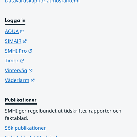
Datavärdskap för atmosfärkemi
Logga in
Länk till annan webbplats.
AQUA
Länk till annan webbplats.
SIMAIR
Länk till annan webbplats.
SMHI Pro
Länk till annan webbplats.
Timbr
Länk till annan webbplats.
Vinterväg
Länk till annan webbplats.
Väderlarm
Publikationer
SMHI ger regelbundet ut tidskrifter, rapporter och 
faktablad.
Sök publikationer