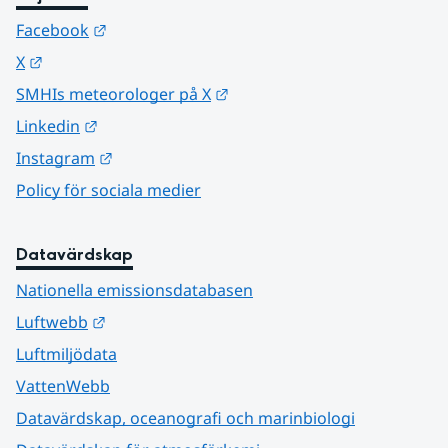
Länk till annan webbplats.
Facebook
Länk till annan webbplats.
X
Länk till annan webbplats.
SMHIs meteorologer på X
Länk till annan webbplats.
Linkedin
Länk till annan webbplats.
Instagram
Policy för sociala medier
Datavärdskap
Nationella emissionsdatabasen
Länk till annan webbplats.
Luftwebb
Luftmiljödata
VattenWebb
Datavärdskap, oceanografi och marinbiologi