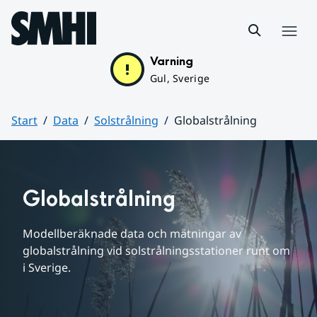
Hoppa till sidans innehåll
Meny
Varning
Gul, Sverige
Start
Data
Solstrålning
Globalstrålning
Huvudinnehåll
Globalstrålning
Modellberäknade data och mätningar av 
globalstrålning vid solstrålningsstationer runt om 
i Sverige.