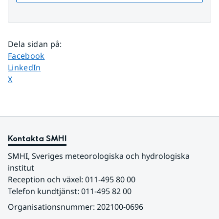
Dela sidan på
:
Dela sidan på
Facebook
Dela sidan på
LinkedIn
Dela sidan på
X
Kontakta SMHI
SMHI, Sveriges meteorologiska och hydrologiska 
institut
Reception och växel: 011-495 80 00
Telefon kundtjänst: 011-495 82 00
Organisationsnummer: 202100-0696