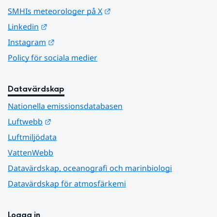
Länk till annan webbplats.
SMHIs meteorologer på X
Länk till annan webbplats.
Linkedin
Länk till annan webbplats.
Instagram
Policy för sociala medier
Datavärdskap
Nationella emissionsdatabasen
Länk till annan webbplats.
Luftwebb
Luftmiljödata
VattenWebb
Datavärdskap, oceanografi och marinbiologi
Datavärdskap för atmosfärkemi
Logga in