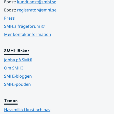
Epost: 
kundtjanst@smhi.se
Epost: 
registrator@smhi.se
Press
Länk till annan webbplats.
SMHIs frågeforum
Mer kontaktinformation
SMHI-länkar
Jobba på SMHI
Om SMHI
SMHI-bloggen
SMHI-podden
Teman
Havsmiljö i kust och hav