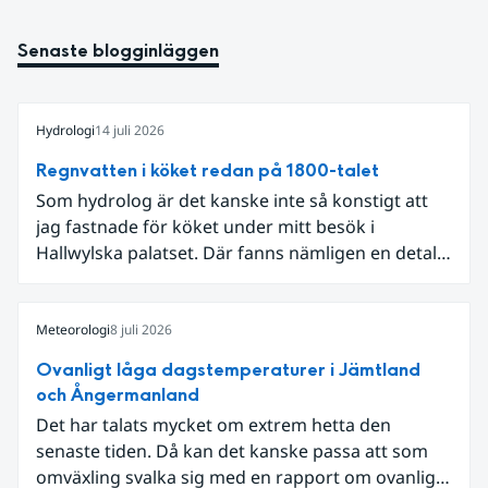
Senaste blogginläggen
Hydrologi
14 juli 2026
Regnvatten i köket redan på 1800-talet
Som hydrolog är det kanske inte så konstigt att
jag fastnade för köket under mitt besök i
Hallwylska palatset. Där fanns nämligen en detalj
som knöt ihop 1800-talets teknik med dagens
diskussion om vattenhushållning.
Meteorologi
8 juli 2026
Ovanligt låga dagstemperaturer i Jämtland
och Ångermanland
Det har talats mycket om extrem hetta den
senaste tiden. Då kan det kanske passa att som
omväxling svalka sig med en rapport om ovanligt