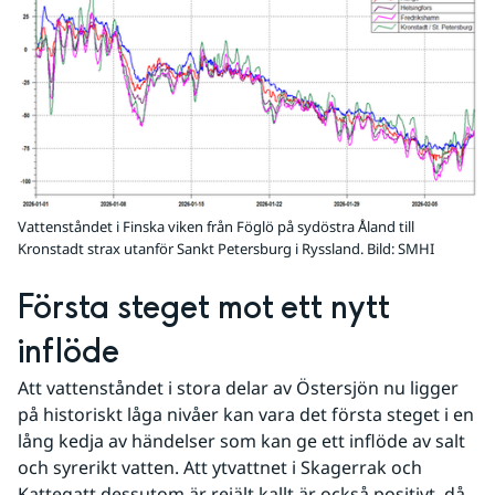
Vattenståndet i Finska viken från Föglö på sydöstra Åland till
Kronstadt strax utanför Sankt Petersburg i Ryssland.
Bild: SMHI
Första steget mot ett nytt 
inflöde
Att vattenståndet i stora delar av Östersjön nu ligger 
på historiskt låga nivåer kan vara det första steget i en 
lång kedja av händelser som kan ge ett inflöde av salt 
och syrerikt vatten. Att ytvattnet i Skagerrak och 
Kattegatt dessutom är rejält kallt är också positivt, då 