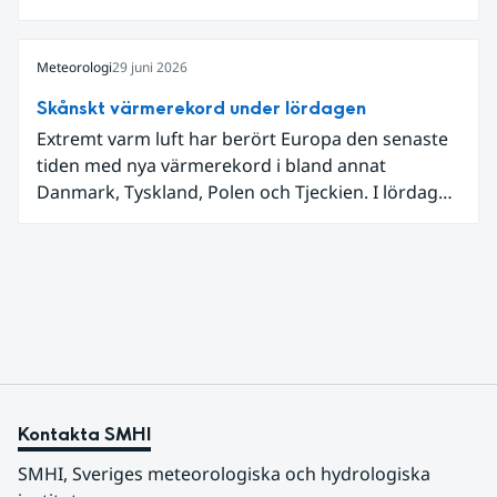
låga dagstemperaturer i Ångermanland och
Jämtland och stormbyar på Gotland.
Meteorologi
29 juni 2026
Skånskt värmerekord under lördagen
Extremt varm luft har berört Europa den senaste
tiden med nya värmerekord i bland annat
Danmark, Tyskland, Polen och Tjeckien. I lördags
den 27 juni kom en nordlig utlöpare av den allra
varmaste luften tillfälligt in över våra allra
sydligaste landskap.
Kontakta SMHI
SMHI, Sveriges meteorologiska och hydrologiska 