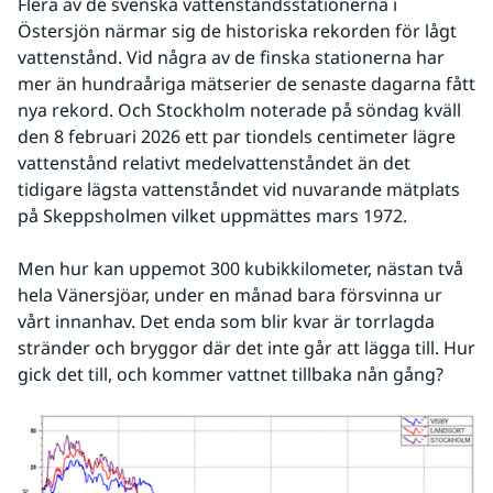
Flera av de svenska vattenståndsstationerna i 
Östersjön närmar sig de historiska rekorden för lågt 
vattenstånd. Vid några av de finska stationerna har 
mer än hundraåriga mätserier de senaste dagarna fått 
nya rekord. Och Stockholm noterade på söndag kväll 
den 8 februari 2026 ett par tiondels centimeter lägre 
vattenstånd relativt medelvattenståndet än det 
tidigare lägsta vattenståndet vid nuvarande mätplats 
på Skeppsholmen vilket uppmättes mars 1972.
Men hur kan uppemot 300 kubikkilometer, nästan två 
hela Vänersjöar, under en månad bara försvinna ur 
vårt innanhav. Det enda som blir kvar är torrlagda 
stränder och bryggor där det inte går att lägga till. Hur 
gick det till, och kommer vattnet tillbaka nån gång?