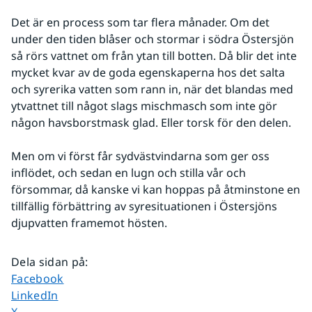
Det är en process som tar flera månader. Om det 
under den tiden blåser och stormar i södra Östersjön 
så rörs vattnet om från ytan till botten. Då blir det inte 
mycket kvar av de goda egenskaperna hos det salta 
och syrerika vatten som rann in, när det blandas med 
ytvattnet till något slags mischmasch som inte gör 
någon havsborstmask glad. Eller torsk för den delen.
Men om vi först får sydvästvindarna som ger oss 
inflödet, och sedan en lugn och stilla vår och 
försommar, då kanske vi kan hoppas på åtminstone en 
tillfällig förbättring av syresituationen i Östersjöns 
djupvatten framemot hösten.
Dela sidan på
:
Dela sidan på
Facebook
Dela sidan på
LinkedIn
Dela sidan på
X