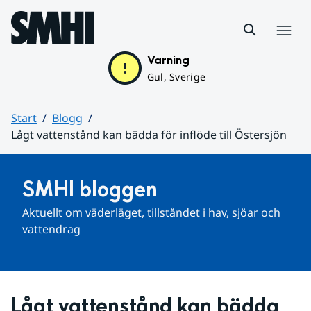
Hoppa till sidans innehåll
Meny
Varning
Gul, Sverige
Start
Blogg
Lågt vattenstånd kan bädda för inflöde till Östersjön
Huvudinnehåll
SMHI bloggen
Aktuellt om väderläget, tillståndet i hav, sjöar och 
vattendrag
Lågt vattenstånd kan bädda 