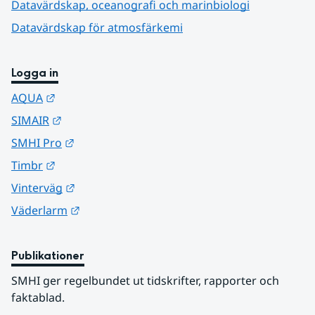
Datavärdskap, oceanografi och marinbiologi
Datavärdskap för atmosfärkemi
Logga in
Länk till annan webbplats.
AQUA
Länk till annan webbplats.
SIMAIR
Länk till annan webbplats.
SMHI Pro
Länk till annan webbplats.
Timbr
Länk till annan webbplats.
Vinterväg
Länk till annan webbplats.
Väderlarm
Publikationer
SMHI ger regelbundet ut tidskrifter, rapporter och 
faktablad.