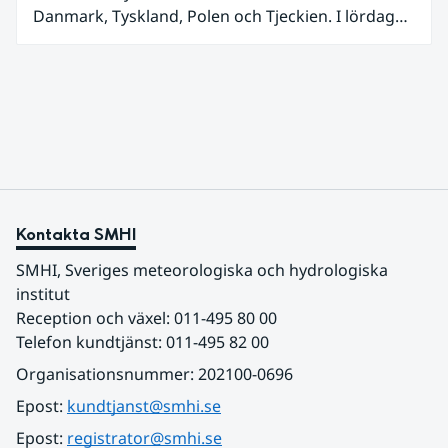
Danmark, Tyskland, Polen och Tjeckien. I lördags
den 27 juni kom en nordlig utlöpare av den allra
varmaste luften tillfälligt in över våra allra
sydligaste landskap.
Kontakta SMHI
SMHI, Sveriges meteorologiska och hydrologiska 
institut
Reception och växel: 011-495 80 00
Telefon kundtjänst: 011-495 82 00
Organisationsnummer: 202100-0696
Epost: 
kundtjanst@smhi.se
Epost: 
registrator@smhi.se