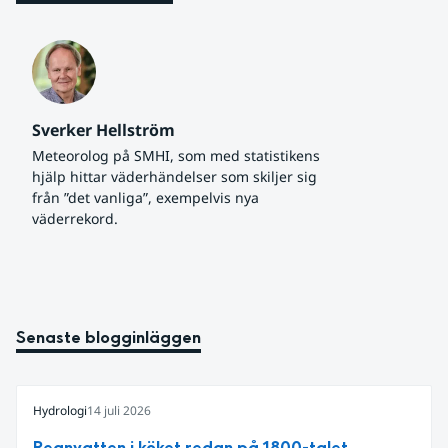
Sverker Hellström
Meteorolog på SMHI, som med statistikens 
hjälp hittar väderhändelser som skiljer sig 
från ”det vanliga”, exempelvis nya 
väderrekord.
Senaste blogginläggen
Hydrologi
14 juli 2026
Regnvatten i köket redan på 1800-talet