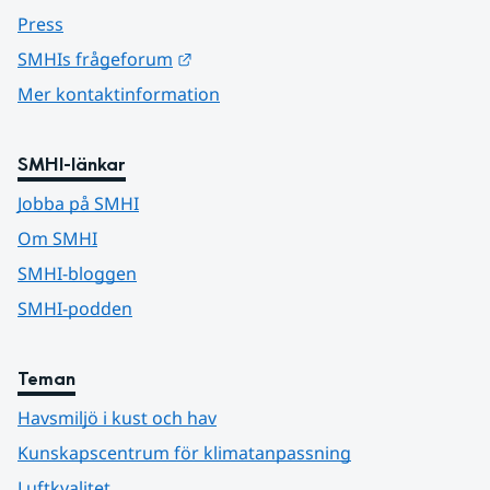
Press
Länk till annan webbplats.
SMHIs frågeforum
Mer kontaktinformation
SMHI-länkar
Jobba på SMHI
Om SMHI
SMHI-bloggen
SMHI-podden
Teman
Havsmiljö i kust och hav
Kunskapscentrum för klimatanpassning
Luftkvalitet