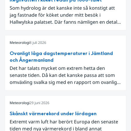
Som hydrolog är det kanske inte så konstigt att
jag fastnade för köket under mitt besök i
Hallwylska palatset. Där fanns nämligen en detalj
som knöt ihop 1800-talets teknik med dagens
diskussion om vattenhushållning.
Meteorologi
8 juli 2026
Ovanligt låga dagstemperaturer i Jämtland
och Ångermanland
Det har talats mycket om extrem hetta den
senaste tiden. Då kan det kanske passa att som
omväxling svalka sig med en rapport om ovanligt
låga dagstemperaturer i Ångermanland och
Jämtland och stormbyar på Gotland.
Meteorologi
29 juni 2026
Skånskt värmerekord under lördagen
Extremt varm luft har berört Europa den senaste
tiden med nya värmerekord i bland annat