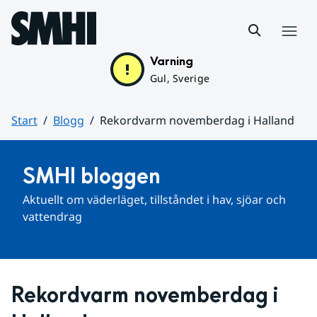
Hoppa till sidans innehåll
Meny
Varning
Gul, Sverige
Start
Blogg
Rekordvarm novemberdag i Halland
Huvudinnehåll
SMHI bloggen
Aktuellt om väderläget, tillståndet i hav, sjöar och 
vattendrag
Rekordvarm novemberdag i 