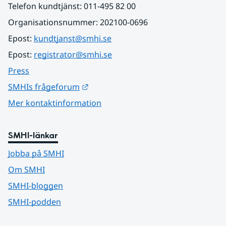
Telefon kundtjänst: 011-495 82 00
Organisationsnummer: 202100-0696
Epost: 
kundtjanst@smhi.se
Epost: 
registrator@smhi.se
Press
Länk till annan webbplats.
SMHIs frågeforum
Mer kontaktinformation
SMHI-länkar
Jobba på SMHI
Om SMHI
SMHI-bloggen
SMHI-podden