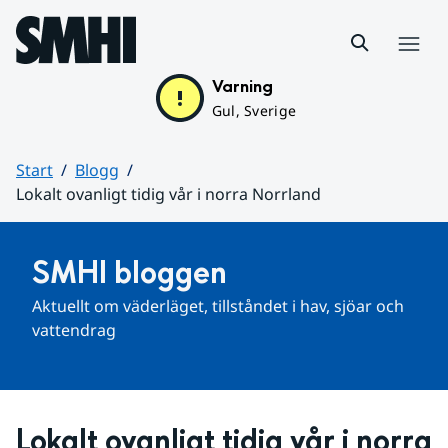
Hoppa till sidans innehåll
Meny
Varning
Gul, Sverige
Start
Blogg
Lokalt ovanligt tidig vår i norra Norrland
Huvudinnehåll
SMHI bloggen
Aktuellt om väderläget, tillståndet i hav, sjöar och 
vattendrag
Lokalt ovanligt tidig vår i norra 