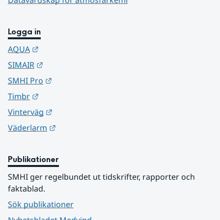
Logga in
Länk till annan webbplats.
AQUA
Länk till annan webbplats.
SIMAIR
Länk till annan webbplats.
SMHI Pro
Länk till annan webbplats.
Timbr
Länk till annan webbplats.
Vinterväg
Länk till annan webbplats.
Väderlarm
Publikationer
SMHI ger regelbundet ut tidskrifter, rapporter och 
faktablad.
Sök publikationer
Nyhetsbladet Medvind