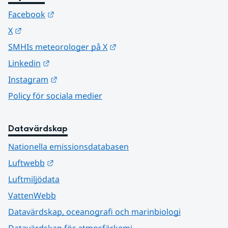
Länk till annan webbplats.
Facebook
Länk till annan webbplats.
X
Länk till annan webbplats.
SMHIs meteorologer på X
Länk till annan webbplats.
Linkedin
Länk till annan webbplats.
Instagram
Policy för sociala medier
Datavärdskap
Nationella emissionsdatabasen
Länk till annan webbplats.
Luftwebb
Luftmiljödata
VattenWebb
Datavärdskap, oceanografi och marinbiologi
Datavärdskap för atmosfärkemi