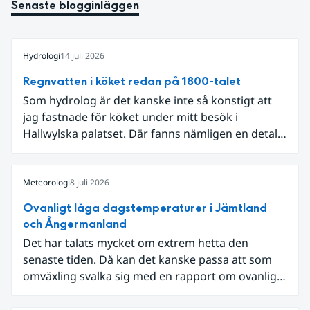
Senaste blogginläggen
Hydrologi
14 juli 2026
Regnvatten i köket redan på 1800-talet
Som hydrolog är det kanske inte så konstigt att
jag fastnade för köket under mitt besök i
Hallwylska palatset. Där fanns nämligen en detalj
som knöt ihop 1800-talets teknik med dagens
diskussion om vattenhushållning.
Meteorologi
8 juli 2026
Ovanligt låga dagstemperaturer i Jämtland
och Ångermanland
Det har talats mycket om extrem hetta den
senaste tiden. Då kan det kanske passa att som
omväxling svalka sig med en rapport om ovanligt
låga dagstemperaturer i Ångermanland och
Jämtland och stormbyar på Gotland.