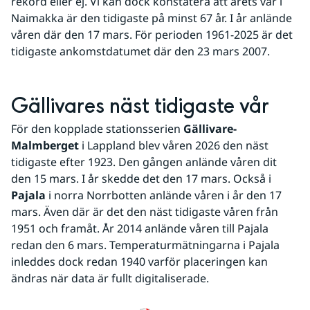
rekord eller ej. Vi kan dock konstatera att årets vår i 
Naimakka är den tidigaste på minst 67 år. I år anlände 
våren där den 17 mars. För perioden 1961-2025 är det 
tidigaste ankomstdatumet där den 23 mars 2007.
Gällivares näst tidigaste vår
För den kopplade stationsserien 
Gällivare-
Malmberget
 i Lappland blev våren 2026 den näst 
tidigaste efter 1923. Den gången anlände våren dit 
den 15 mars. I år skedde det den 17 mars. Också i 
Pajala
 i norra Norrbotten anlände våren i år den 17 
mars. Även där är det den näst tidigaste våren från 
1951 och framåt. År 2014 anlände våren till Pajala 
redan den 6 mars. Temperaturmätningarna i Pajala 
inleddes dock redan 1940 varför placeringen kan 
ändras när data är fullt digitaliserade.