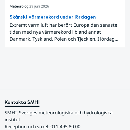
Meteorologi
29 juni 2026
Skånskt värmerekord under lördagen
Extremt varm luft har berört Europa den senaste
tiden med nya värmerekord i bland annat
Danmark, Tyskland, Polen och Tjeckien. I lördags
den 27 juni kom en nordlig utlöpare av den allra
varmaste luften tillfälligt in över våra allra
sydligaste landskap.
Kontakta SMHI
SMHI, Sveriges meteorologiska och hydrologiska 
institut
Reception och växel: 011-495 80 00