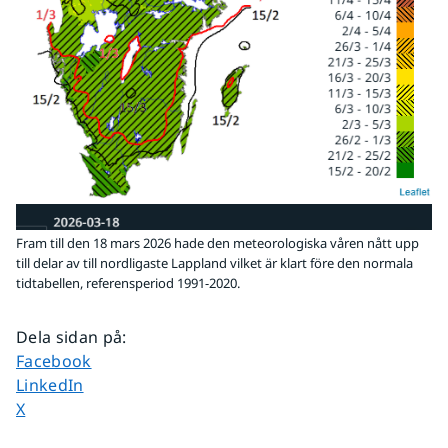
Fram till den 18 mars 2026 hade den meteorologiska våren nått upp
till delar av till nordligaste Lappland vilket är klart före den normala
tidtabellen, referensperiod 1991-2020.
Dela sidan på
:
Dela sidan på
Facebook
Dela sidan på
LinkedIn
Dela sidan på
X