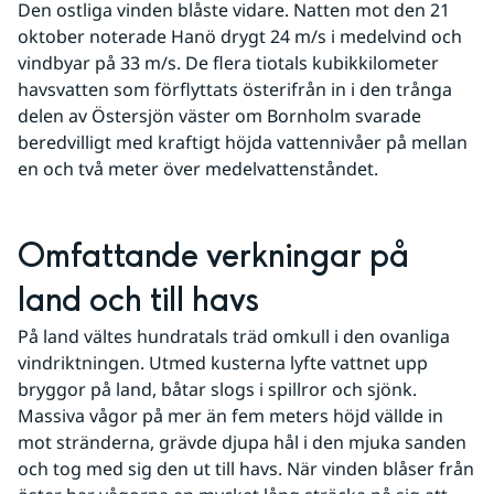
Den ostliga vinden blåste vidare. Natten mot den 21 
oktober noterade Hanö drygt 24 m/s i medelvind och 
vindbyar på 33 m/s. De flera tiotals kubikkilometer 
havsvatten som förflyttats österifrån in i den trånga 
delen av Östersjön väster om Bornholm svarade 
beredvilligt med kraftigt höjda vattennivåer på mellan 
en och två meter över medelvattenståndet.
Omfattande verkningar på 
land och till havs
På land vältes hundratals träd omkull i den ovanliga 
vindriktningen. Utmed kusterna lyfte vattnet upp 
bryggor på land, båtar slogs i spillror och sjönk. 
Massiva vågor på mer än fem meters höjd vällde in 
mot stränderna, grävde djupa hål i den mjuka sanden 
och tog med sig den ut till havs. När vinden blåser från 