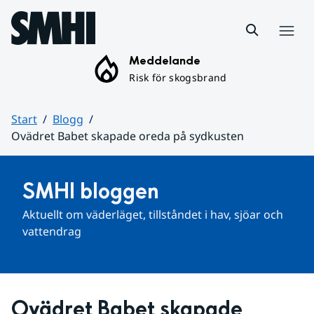
Hoppa till sidans innehåll
Meny
Meddelande
Risk för skogsbrand
Start
Blogg
Ovädret Babet skapade oreda på sydkusten
Huvudinnehåll
SMHI bloggen
Aktuellt om väderläget, tillståndet i hav, sjöar och 
vattendrag
Ovädret Babet skapade 