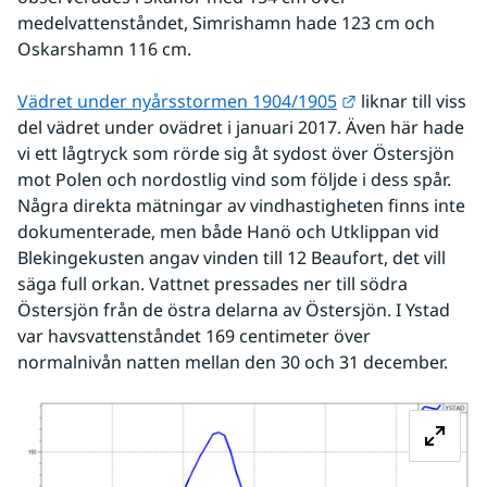
medelvattenståndet, Simrishamn hade 123 cm och 
Oskarshamn 116 cm.
Länk till annan
Vädret under nyårsstormen 1904/1905
 liknar till viss 
del vädret under ovädret i januari 2017. Även här hade 
vi ett lågtryck som rörde sig åt sydost över Östersjön 
mot Polen och nordostlig vind som följde i dess spår. 
Några direkta mätningar av vindhastigheten finns inte 
dokumenterade, men både Hanö och Utklippan vid 
Blekingekusten angav vinden till 12 Beaufort, det vill 
säga full orkan. Vattnet pressades ner till södra 
Östersjön från de östra delarna av Östersjön. I Ystad 
var havsvattenståndet 169 centimeter över 
normalnivån natten mellan den 30 och 31 december.
Fö