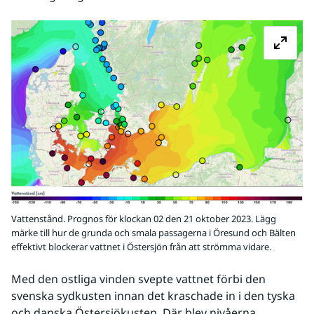
Fö
Vattenstånd. Prognos för klockan 02 den 21 oktober 2023. Lägg
märke till hur de grunda och smala passagerna i Öresund och Bälten
effektivt blockerar vattnet i Östersjön från att strömma vidare.
Med den ostliga vinden svepte vattnet förbi den 
svenska sydkusten innan det kraschade in i den tyska 
och danska Östersjökusten. Där blev nivåerna 