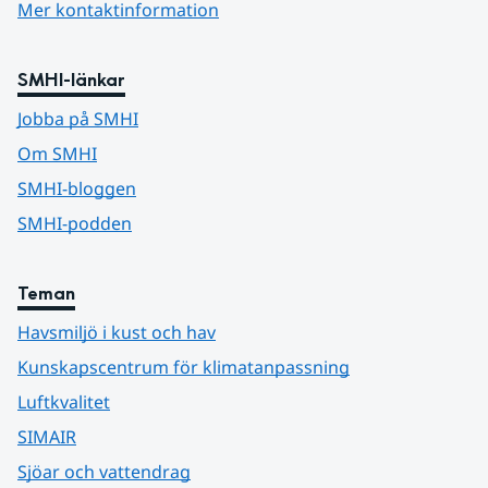
Mer kontaktinformation
SMHI-länkar
Jobba på SMHI
Om SMHI
SMHI-bloggen
SMHI-podden
Teman
Havsmiljö i kust och hav
Kunskapscentrum för klimatanpassning
Luftkvalitet
SIMAIR
Sjöar och vattendrag