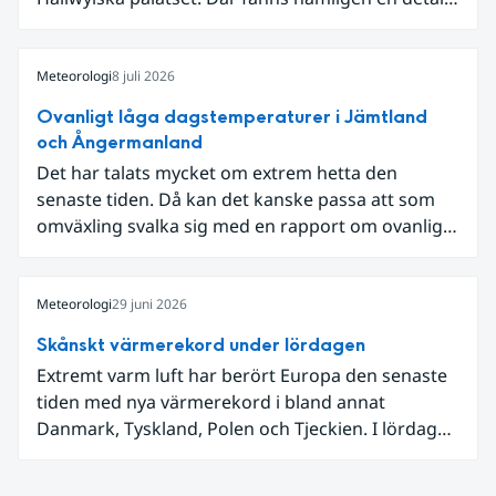
som knöt ihop 1800-talets teknik med dagens
diskussion om vattenhushållning.
Meteorologi
8 juli 2026
Ovanligt låga dagstemperaturer i Jämtland
och Ångermanland
Det har talats mycket om extrem hetta den
senaste tiden. Då kan det kanske passa att som
omväxling svalka sig med en rapport om ovanligt
låga dagstemperaturer i Ångermanland och
Jämtland och stormbyar på Gotland.
Meteorologi
29 juni 2026
Skånskt värmerekord under lördagen
Extremt varm luft har berört Europa den senaste
tiden med nya värmerekord i bland annat
Danmark, Tyskland, Polen och Tjeckien. I lördags
den 27 juni kom en nordlig utlöpare av den allra
varmaste luften tillfälligt in över våra allra