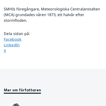
SMHIs föregångare, Meteorologiska Centralanstalten 
(MCA) grundades våren 1873, ett halvår efter 
stormfloden.
Dela sidan på
:
Dela sidan på
Facebook
Dela sidan på
LinkedIn
Dela sidan på
X
Mer om författaren