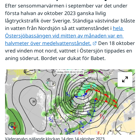
Efter sensommarvärmen i september var det under 
första halvan av oktober 2023 ganska livlig 
lågtryckstrafik över Sverige. Ständiga västvindar blåste 
in vatten från Nordsjön så att vattenståndet i 
hela 
Östersjöbassängen vid mitten av månaden var en 
Länk till annan we
halvmeter över medelvattenståndet.
 Den 18 oktober 
vred vinden mot nord, vattnet i Östersjön tippades en 
aning söderut. Bordet var dukat för Babet.
Fö
Väderanalys gällande klockan 14 den 14 oktober 2023.