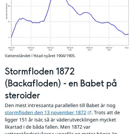
Vattenståndet i Ystad nyåret 1904/1905.
Stormfloden 1872 
(Backafloden) - en Babet på 
steroider
Den mest intressanta parallellen till Babet är nog 
Länk till annan we
stormfloden den 13 november 1872
. Trots att de 
ligger 151 år isär, så är väderutvecklingen mycket 
likartad i de båda fallen. Men 1872 var 