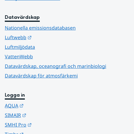
Datavärdskap
Nationella emissionsdatabasen
Länk till annan webbplats.
Luftwebb
Luftmiljödata
VattenWebb
Datavärdskap, oceanografi och marinbiologi
Datavärdskap för atmosfärkemi
Logga in
Länk till annan webbplats.
AQUA
Länk till annan webbplats.
SIMAIR
Länk till annan webbplats.
SMHI Pro