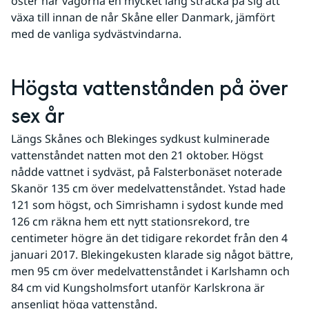
öster har vågorna en mycket lång sträcka på sig att 
växa till innan de når Skåne eller Danmark, jämfört 
med de vanliga sydvästvindarna.
Högsta vattenstånden på över 
sex år
Längs Skånes och Blekinges sydkust kulminerade 
vattenståndet natten mot den 21 oktober. Högst 
nådde vattnet i sydväst, på Falsterbonäset noterade 
Skanör 135 cm över medelvattenståndet. Ystad hade 
121 som högst, och Simrishamn i sydost kunde med 
126 cm räkna hem ett nytt stationsrekord, tre 
centimeter högre än det tidigare rekordet från den 4 
januari 2017. Blekingekusten klarade sig något bättre, 
men 95 cm över medelvattenståndet i Karlshamn och 
84 cm vid Kungsholmsfort utanför Karlskrona är 
ansenligt höga vattenstånd.