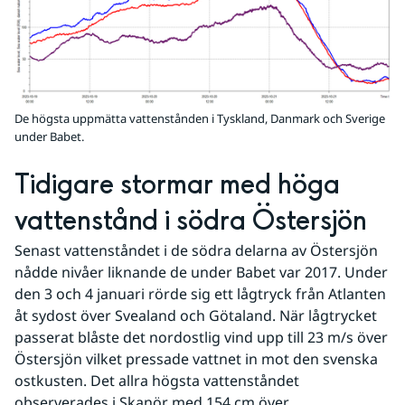
De högsta uppmätta vattenstånden i Tyskland, Danmark och Sverige
under Babet.
Tidigare stormar med höga 
vattenstånd i södra Östersjön
Senast vattenståndet i de södra delarna av Östersjön 
nådde nivåer liknande de under Babet var 2017. Under 
den 3 och 4 januari rörde sig ett lågtryck från Atlanten 
åt sydost över Svealand och Götaland. När lågtrycket 
passerat blåste det nordostlig vind upp till 23 m/s över 
Östersjön vilket pressade vattnet in mot den svenska 
ostkusten. Det allra högsta vattenståndet 
observerades i Skanör med 154 cm över 