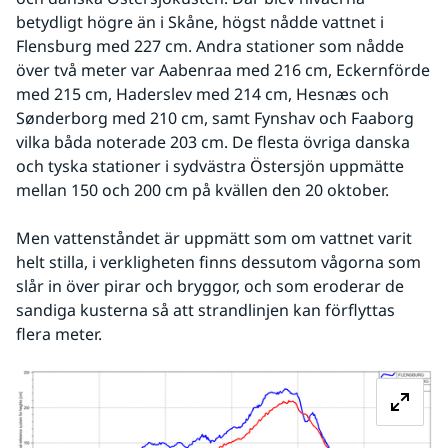
betydligt högre än i Skåne, högst nådde vattnet i 
Flensburg med 227 cm. Andra stationer som nådde 
över två meter var Aabenraa med 216 cm, Eckernförde 
med 215 cm, Haderslev med 214 cm, Hesnæs och 
Sønderborg med 210 cm, samt Fynshav och Faaborg 
vilka båda noterade 203 cm. De flesta övriga danska 
och tyska stationer i sydvästra Östersjön uppmätte 
mellan 150 och 200 cm på kvällen den 20 oktober.
Men vattenståndet är uppmätt som om vattnet varit 
helt stilla, i verkligheten finns dessutom vågorna som 
slår in över pirar och bryggor, och som eroderar de 
sandiga kusterna så att strandlinjen kan förflyttas 
flera meter.
Fö