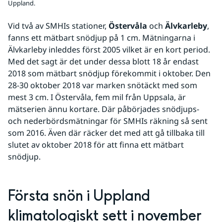
Uppland.
Vid två av SMHIs stationer, 
Östervåla
 och 
Älvkarleby
, 
fanns ett mätbart snödjup på 1 cm. Mätningarna i 
Älvkarleby inleddes först 2005 vilket är en kort period. 
Med det sagt är det under dessa blott 18 år endast 
2018 som mätbart snödjup förekommit i oktober. Den 
28-30 oktober 2018 var marken snötäckt med som 
mest 3 cm. I Östervåla, fem mil från Uppsala, är 
mätserien ännu kortare. Där påbörjades snödjups- 
och nederbördsmätningar för SMHIs räkning så sent 
som 2016. Även där räcker det med att gå tillbaka till 
slutet av oktober 2018 för att finna ett mätbart 
snödjup.
Första snön i Uppland 
klimatologiskt sett i november