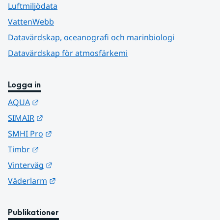
Luftmiljödata
VattenWebb
Datavärdskap, oceanografi och marinbiologi
Datavärdskap för atmosfärkemi
Logga in
Länk till annan webbplats.
AQUA
Länk till annan webbplats.
SIMAIR
Länk till annan webbplats.
SMHI Pro
Länk till annan webbplats.
Timbr
Länk till annan webbplats.
Vinterväg
Länk till annan webbplats.
Väderlarm
Publikationer