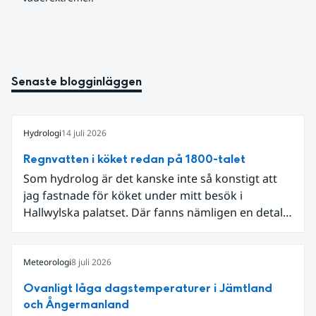
Senaste blogginläggen
Hydrologi
14 juli 2026
Regnvatten i köket redan på 1800-talet
Som hydrolog är det kanske inte så konstigt att
jag fastnade för köket under mitt besök i
Hallwylska palatset. Där fanns nämligen en detalj
som knöt ihop 1800-talets teknik med dagens
diskussion om vattenhushållning.
Meteorologi
8 juli 2026
Ovanligt låga dagstemperaturer i Jämtland
och Ångermanland