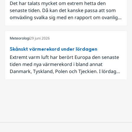
Det har talats mycket om extrem hetta den
senaste tiden. Då kan det kanske passa att som
omväxling svalka sig med en rapport om ovanligt
låga dagstemperaturer i Ångermanland och
Jämtland och stormbyar på Gotland.
Meteorologi
29 juni 2026
Skånskt värmerekord under lördagen
Extremt varm luft har berört Europa den senaste
tiden med nya värmerekord i bland annat
Danmark, Tyskland, Polen och Tjeckien. I lördags
den 27 juni kom en nordlig utlöpare av den allra
varmaste luften tillfälligt in över våra allra
sydligaste landskap.