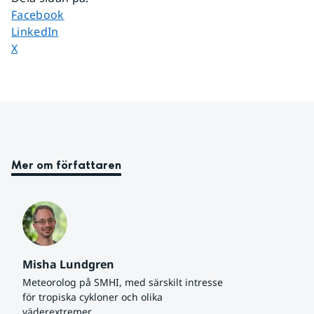
Dela sidan på
Facebook
Dela sidan på
LinkedIn
Dela sidan på
X
Mer om författaren
Misha Lundgren
Meteorolog på SMHI, med särskilt intresse 
för tropiska cykloner och olika 
väderextremer.