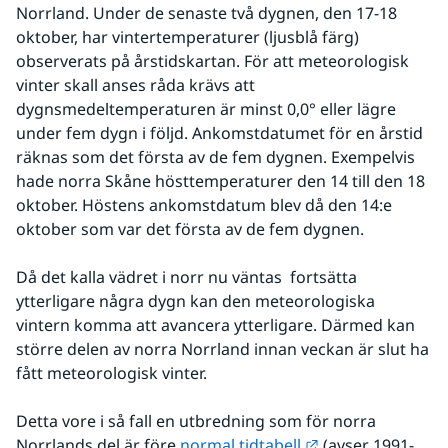
Norrland. Under de senaste två dygnen, den 17-18 
oktober, har vintertemperaturer (ljusblå färg) 
observerats på årstidskartan. För att meteorologisk 
vinter skall anses råda krävs att 
dygnsmedeltemperaturen är minst 0,0° eller lägre 
under fem dygn i följd. Ankomstdatumet för en årstid 
räknas som det första av de fem dygnen. Exempelvis 
hade norra Skåne hösttemperaturer den 14 till den 18 
oktober. Höstens ankomstdatum blev då den 14:e 
oktober som var det första av de fem dygnen.
Då det kalla vädret i norr nu väntas  fortsätta 
ytterligare några dygn kan den meteorologiska 
vintern komma att avancera ytterligare. Därmed kan 
större delen av norra Norrland innan veckan är slut ha 
fått meteorologisk vinter.
Detta vore i så fall en utbredning som för norra 
Länk till annan w
Norrlands del är före 
normal tidtabell
 (avser 1991-