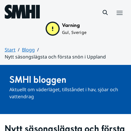
Hoppa till sidans innehåll
Meny
Varning
Gul, Sverige
Start
Blogg
Nytt säsongslägsta och första snön i Uppland
Huvudinnehåll
SMHI bloggen
Aktuellt om väderläget, tillståndet i hav, sjöar och 
vattendrag
Nytt säsongslägsta och första 