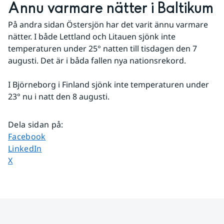
Ännu varmare nätter i Baltikum
På andra sidan Östersjön har det varit ännu varmare 
nätter. I både Lettland och Litauen sjönk inte 
temperaturen under 25° natten till tisdagen den 7 
augusti. Det är i båda fallen nya nationsrekord.
I Björneborg i Finland sjönk inte temperaturen under 
23° nu i natt den 8 augusti.
Dela sidan på
:
Dela sidan på
Facebook
Dela sidan på
LinkedIn
Dela sidan på
X