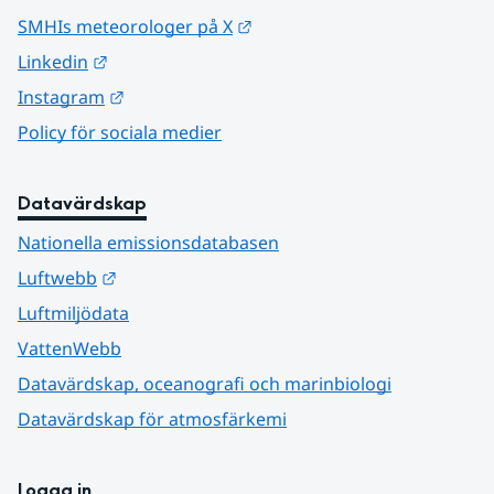
Länk till annan webbplats.
SMHIs meteorologer på X
Länk till annan webbplats.
Linkedin
Länk till annan webbplats.
Instagram
Policy för sociala medier
Datavärdskap
Nationella emissionsdatabasen
Länk till annan webbplats.
Luftwebb
Luftmiljödata
VattenWebb
Datavärdskap, oceanografi och marinbiologi
Datavärdskap för atmosfärkemi
Logga in