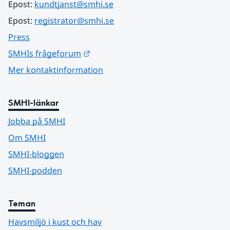
Epost: 
kundtjanst@smhi.se
Epost: 
registrator@smhi.se
Press
Länk till annan webbplats.
SMHIs frågeforum
Mer kontaktinformation
SMHI-länkar
Jobba på SMHI
Om SMHI
SMHI-bloggen
SMHI-podden
Teman
Havsmiljö i kust och hav