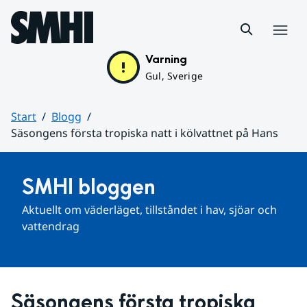
Hoppa till sidans innehåll
Meny
Varning
Gul, Sverige
Start
Blogg
Säsongens första tropiska natt i kölvattnet på Hans
Huvudinnehåll
SMHI bloggen
Aktuellt om väderläget, tillståndet i hav, sjöar och 
vattendrag
Säsongens första tropiska 