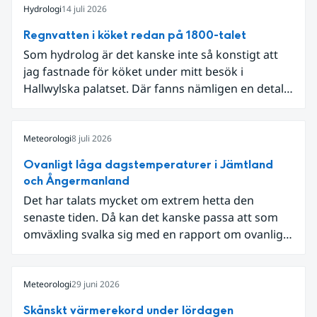
Hydrologi
14 juli 2026
Regnvatten i köket redan på 1800-talet
Som hydrolog är det kanske inte så konstigt att
jag fastnade för köket under mitt besök i
Hallwylska palatset. Där fanns nämligen en detalj
som knöt ihop 1800-talets teknik med dagens
diskussion om vattenhushållning.
Meteorologi
8 juli 2026
Ovanligt låga dagstemperaturer i Jämtland
och Ångermanland
Det har talats mycket om extrem hetta den
senaste tiden. Då kan det kanske passa att som
omväxling svalka sig med en rapport om ovanligt
låga dagstemperaturer i Ångermanland och
Jämtland och stormbyar på Gotland.
Meteorologi
29 juni 2026
Skånskt värmerekord under lördagen