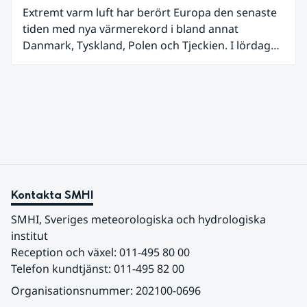
Extremt varm luft har berört Europa den senaste
tiden med nya värmerekord i bland annat
Danmark, Tyskland, Polen och Tjeckien. I lördags
den 27 juni kom en nordlig utlöpare av den allra
varmaste luften tillfälligt in över våra allra
sydligaste landskap.
Kontakta SMHI
SMHI, Sveriges meteorologiska och hydrologiska 
institut
Reception och växel: 011-495 80 00
Telefon kundtjänst: 011-495 82 00
Organisationsnummer: 202100-0696