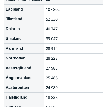
LANDSKAPSNAMN
km
107 802
Lappland
52 330
Jämtland
40 747
Dalarna
39 047
Småland
28 914
Värmland
28 225
Norrbotten
27 988
Västergötland
25 486
Ångermanland
24 989
Västerbotten
18 828
Hälsingland