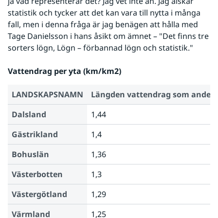
ja vad representerar det? Jag vet inte än. Jag älskar 
statistik och tycker att det kan vara till nytta i många 
fall, men i denna fråga är jag benägen att hålla med 
Tage Danielsson i hans åsikt om ämnet – "Det finns tre 
sorters lögn, Lögn – förbannad lögn och statistik."  
Vattendrag per yta (km/km2)
LANDSKAPSNAMN
Längden vattendrag som andel 
Dalsland
1,44
Gästrikland
1,4
Bohuslän
1,36
Västerbotten
1,3
Västergötland
1,29
Värmland
1,25