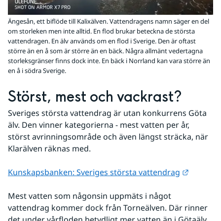
Ängesån, ett biflöde till Kalixälven. Vattendragens namn säger en del
om storleken men inte alltid. En flod brukar beteckna de största
vattendragen. En älv används om en flod i Sverige. Den är oftast
större än en å som är större än en bäck. Några allmänt vedertagna
storleksgränser finns dock inte. En bäck i Norrland kan vara större än
en å i södra Sverige.
Störst, mest och vackrast? 
Sveriges största vattendrag är utan konkurrens Göta 
älv. Den vinner kategorierna - mest vatten per år, 
störst avrinningsområde och även längst sträcka, när 
Klarälven räknas med.
Länk til
Kunskapsbanken: Sveriges största vattendrag
Mest vatten som någonsin uppmäts i något 
vattendrag kommer dock från Torneälven. Där rinner 
det under vårfloden betydligt mer vatten än i Götaälv.  