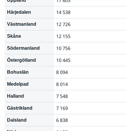
17 605
Uppland
14 538
Härjedalen
12 726
Västmanland
12 155
Skåne
10 756
Södermanland
10 445
Östergötland
8 094
Bohuslän
8 014
Medelpad
7 548
Halland
7 169
Gästrikland
6 838
Dalsland