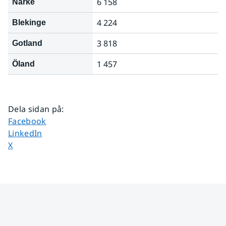
6 158
Närke
4 224
Blekinge
3 818
Gotland
1 457
Öland
Dela sidan på
:
Dela sidan på
Facebook
Dela sidan på
LinkedIn
Dela sidan på
X