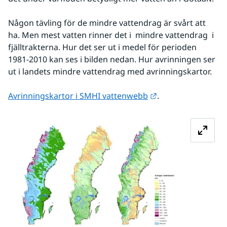
Någon tävling för de mindre vattendrag är svårt att 
ha. Men mest vatten rinner det i  mindre vattendrag  i 
fjälltrakterna. Hur det ser ut i medel för perioden 
1981-2010 kan ses i bilden nedan. Hur avrinningen ser 
ut i landets mindre vattendrag med avrinningskartor.
Länk till annan we
Avrinningskartor i SMHI vattenwebb
.
Fö