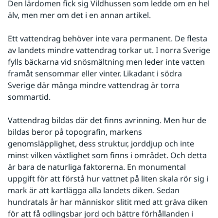
Den lärdomen fick sig Vildhussen som ledde om en hel 
älv, men mer om det i en annan artikel.  
Ett vattendrag behöver inte vara permanent. De flesta 
av landets mindre vattendrag torkar ut. I norra Sverige 
fylls bäckarna vid snösmältning men leder inte vatten 
framåt sensommar eller vinter. Likadant i södra 
Sverige där många mindre vattendrag är torra 
sommartid.
Vattendrag bildas där det finns avrinning. Men hur de 
bildas beror på topografin, markens 
genomsläpplighet, dess struktur, jorddjup och inte 
minst vilken växtlighet som finns i området. Och detta 
är bara de naturliga faktorerna. En monumental 
uppgift för att förstå hur vattnet på liten skala rör sig i 
mark är att kartlägga alla landets diken. Sedan 
hundratals år har människor slitit med att gräva diken 
för att få odlingsbar jord och bättre förhållanden i 