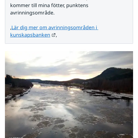
kommer till mina fötter, punktens 
avrinningsområde.
,
Lär dig mer om avrinningsområden i 
Länk till annan webbplats.
kunskapsbanken
,