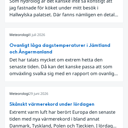
Som hydrolog är det kanske inte så konstigt att
jag fastnade för köket under mitt besök i
Hallwylska palatset. Där fanns nämligen en detalj
som knöt ihop 1800-talets teknik med dagens
diskussion om vattenhushållning.
Meteorologi
8 juli 2026
Ovanligt låga dagstemperaturer i Jämtland
och Ångermanland
Det har talats mycket om extrem hetta den
senaste tiden. Då kan det kanske passa att som
omväxling svalka sig med en rapport om ovanligt
låga dagstemperaturer i Ångermanland och
Jämtland och stormbyar på Gotland.
Meteorologi
29 juni 2026
Skånskt värmerekord under lördagen
Extremt varm luft har berört Europa den senaste
tiden med nya värmerekord i bland annat
Danmark, Tyskland, Polen och Tjeckien. I lördags