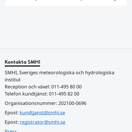
den 27 juni kom en nordlig utlöpare av den allra
varmaste luften tillfälligt in över våra allra
sydligaste landskap.
Kontakta SMHI
SMHI, Sveriges meteorologiska och hydrologiska 
institut
Reception och växel: 011-495 80 00
Telefon kundtjänst: 011-495 82 00
Organisationsnummer: 202100-0696
Epost: 
kundtjanst@smhi.se
Epost: 
registrator@smhi.se
Press