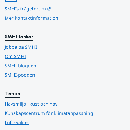
Länk till annan webbplats.
SMHIs frågeforum
Mer kontaktinformation
SMHI-länkar
Jobba på SMHI
Om SMHI
SMHI-bloggen
SMHI-podden
Teman
Havsmiljö i kust och hav
Kunskapscentrum för klimatanpassning
Luftkvalitet