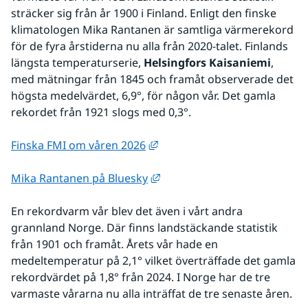
sträcker sig från år 1900 i Finland. Enligt den finske 
klimatologen Mika Rantanen är samtliga värmerekord 
för de fyra årstiderna nu alla från 2020-talet. Finlands 
längsta temperaturserie, 
Helsingfors Kaisaniemi
, 
med mätningar från 1845 och framåt observerade det 
högsta medelvärdet, 6,9°, för någon vår. Det gamla 
rekordet från 1921 slogs med 0,3°.
Länk till annan webbplats, öp
Finska FMI om våren 2026
Länk till annan webbplats, öp
Mika Rantanen på Bluesky
En rekordvarm vår blev det även i vårt andra 
grannland Norge. Där finns landstäckande statistik 
från 1901 och framåt. Årets vår hade en 
medeltemperatur på 2,1° vilket överträffade det gamla 
rekordvärdet på 1,8° från 2024. I Norge har de tre 
varmaste vårarna nu alla inträffat de tre senaste åren.