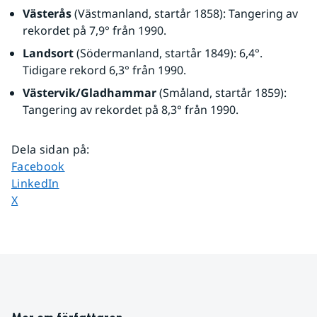
Västerås
 (Västmanland, startår 1858): Tangering av 
rekordet på 7,9° från 1990.
Landsort
 (Södermanland, startår 1849): 6,4°. 
Tidigare rekord 6,3° från 1990.
Västervik/Gladhammar
 (Småland, startår 1859): 
Tangering av rekordet på 8,3° från 1990.
Dela sidan på
:
Dela sidan på
Facebook
Dela sidan på
LinkedIn
Dela sidan på
X