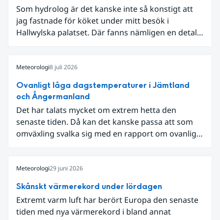
Som hydrolog är det kanske inte så konstigt att
jag fastnade för köket under mitt besök i
Hallwylska palatset. Där fanns nämligen en detalj
som knöt ihop 1800-talets teknik med dagens
diskussion om vattenhushållning.
Meteorologi
8 juli 2026
Ovanligt låga dagstemperaturer i Jämtland
och Ångermanland
Det har talats mycket om extrem hetta den
senaste tiden. Då kan det kanske passa att som
omväxling svalka sig med en rapport om ovanligt
låga dagstemperaturer i Ångermanland och
Jämtland och stormbyar på Gotland.
Meteorologi
29 juni 2026
Skånskt värmerekord under lördagen
Extremt varm luft har berört Europa den senaste
tiden med nya värmerekord i bland annat