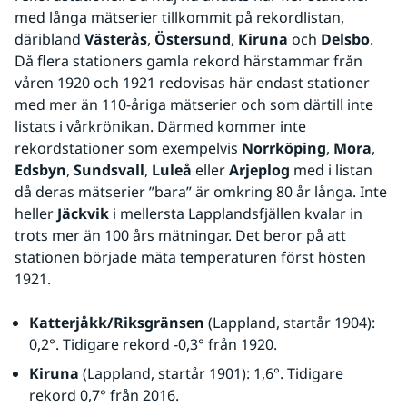
med långa mätserier tillkommit på rekordlistan, 
däribland 
Västerås
, 
Östersund
, 
Kiruna
 och 
Delsbo
. 
Då flera stationers gamla rekord härstammar från 
våren 1920 och 1921 redovisas här endast stationer 
med mer än 110-åriga mätserier och som därtill inte 
listats i vårkrönikan. Därmed kommer inte 
rekordstationer som exempelvis 
Norrköping
, 
Mora
, 
Edsbyn
, 
Sundsvall
, 
Luleå
 eller 
Arjeplog
 med i listan 
då deras mätserier ”bara” är omkring 80 år långa. Inte 
heller 
Jäckvik
 i mellersta Lapplandsfjällen kvalar in 
trots mer än 100 års mätningar. Det beror på att 
stationen började mäta temperaturen först hösten 
1921.
Katterjåkk/Riksgränsen
 (Lappland, startår 1904): 
0,2°. Tidigare rekord -0,3° från 1920.
Kiruna
 (Lappland, startår 1901): 1,6°. Tidigare 
rekord 0,7° från 2016.