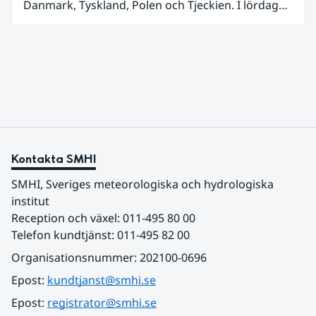
Danmark, Tyskland, Polen och Tjeckien. I lördags
den 27 juni kom en nordlig utlöpare av den allra
varmaste luften tillfälligt in över våra allra
sydligaste landskap.
Kontakta SMHI
SMHI, Sveriges meteorologiska och hydrologiska 
institut
Reception och växel: 011-495 80 00
Telefon kundtjänst: 011-495 82 00
Organisationsnummer: 202100-0696
Epost: 
kundtjanst@smhi.se
Epost: 
registrator@smhi.se