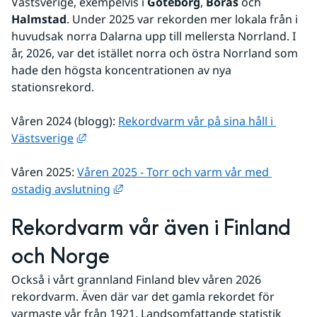
Västsverige, exempelvis i 
Göteborg
, 
Borås
 och 
Halmstad
. Under 2025 var rekorden mer lokala från i 
huvudsak norra Dalarna upp till mellersta Norrland. I 
år, 2026, var det istället norra och östra Norrland som 
hade den högsta koncentrationen av nya 
stationsrekord.
Våren 2024 (blogg): 
Rekordvarm vår på sina håll i 
Länk till annan webbplats, öppnas i nytt fön
Västsverige
Våren 2025: 
Våren 2025 - Torr och varm vår med 
Länk till annan webbplats, öppnas i n
ostadig avslutning
Rekordvarm vår även i Finland 
och Norge
Också i vårt grannland Finland blev våren 2026 
rekordvarm. Även där var det gamla rekordet för 
varmaste vår från 1921. Landsomfattande statistik 