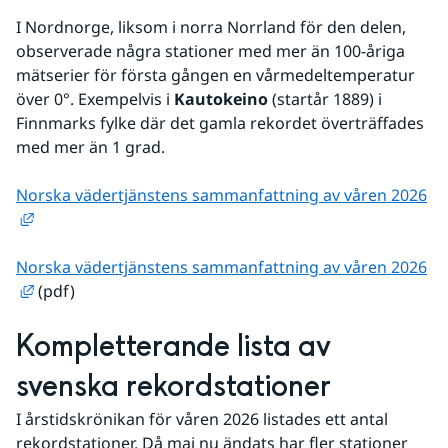
I Nordnorge, liksom i norra Norrland för den delen, 
observerade några stationer med mer än 100-åriga 
mätserier för första gången en vårmedeltemperatur 
över 0°. Exempelvis i 
Kautokeino
 (startår 1889) i 
Finnmarks fylke där det gamla rekordet överträffades 
med mer än 1 grad.
Norska vädertjänstens sammanfattning av våren 2026
Länk till annan webbplats, öppnas i nytt fönster.
Norska vädertjänstens sammanfattning av våren 2026
Länk till annan webbplats, öppnas i nytt fönster.
 (pdf)
Kompletterande lista av 
svenska rekordstationer
I årstidskrönikan för våren 2026 listades ett antal 
rekordstationer. Då maj nu ändats har fler stationer 