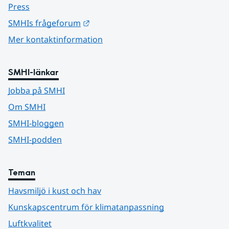
Press
Länk till annan webbplats.
SMHIs frågeforum
Mer kontaktinformation
SMHI-länkar
Jobba på SMHI
Om SMHI
SMHI-bloggen
SMHI-podden
Teman
Havsmiljö i kust och hav
Kunskapscentrum för klimatanpassning
Luftkvalitet