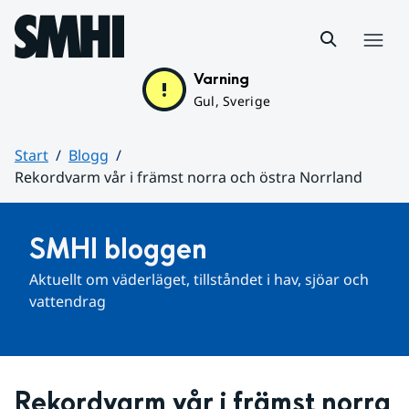
Hoppa till sidans innehåll
Meny
Varning
Gul, Sverige
Start
Blogg
Rekordvarm vår i främst norra och östra Norrland
Huvudinnehåll
SMHI bloggen
Aktuellt om väderläget, tillståndet i hav, sjöar och 
vattendrag
Rekordvarm vår i främst norra 