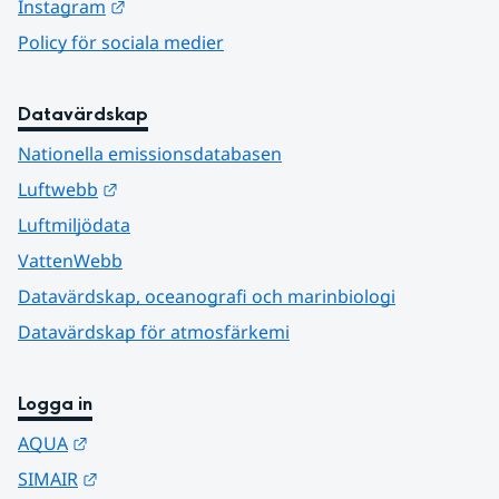
Länk till annan webbplats.
Instagram
Policy för sociala medier
Datavärdskap
Nationella emissionsdatabasen
Länk till annan webbplats.
Luftwebb
Luftmiljödata
VattenWebb
Datavärdskap, oceanografi och marinbiologi
Datavärdskap för atmosfärkemi
Logga in
Länk till annan webbplats.
AQUA
Länk till annan webbplats.
SIMAIR