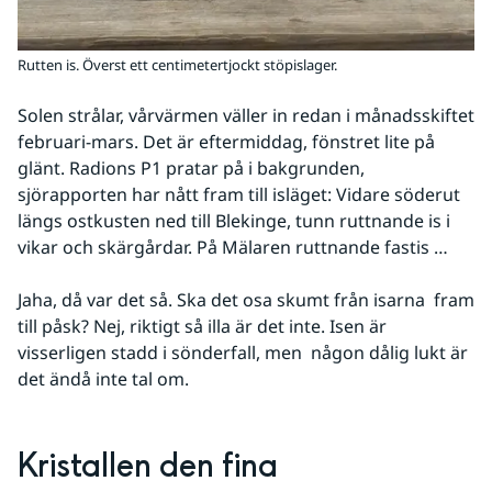
Rutten is. Överst ett centimetertjockt stöpislager.
Solen strålar, vårvärmen väller in redan i månadsskiftet 
februari-mars. Det är eftermiddag, fönstret lite på 
glänt. Radions P1 pratar på i bakgrunden, 
sjörapporten har nått fram till isläget: Vidare söderut 
längs ostkusten ned till Blekinge, tunn ruttnande is i 
vikar och skärgårdar. På Mälaren ruttnande fastis …
Jaha, då var det så. Ska det osa skumt från isarna  fram 
till påsk? Nej, riktigt så illa är det inte. Isen är 
visserligen stadd i sönderfall, men  någon dålig lukt är 
det ändå inte tal om.
Kristallen den fina