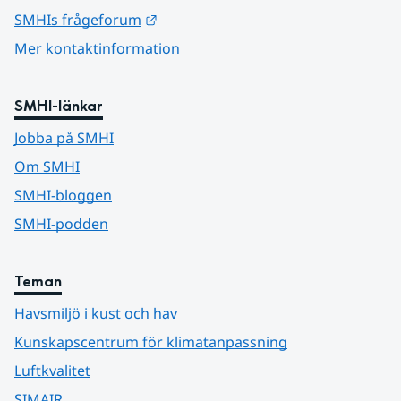
Länk till annan webbplats.
SMHIs frågeforum
Mer kontaktinformation
SMHI-länkar
Jobba på SMHI
Om SMHI
SMHI-bloggen
SMHI-podden
Teman
Havsmiljö i kust och hav
Kunskapscentrum för klimatanpassning
Luftkvalitet
SIMAIR