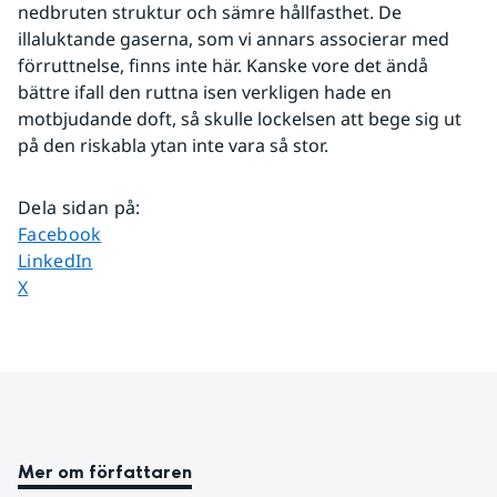
nedbruten struktur och sämre hållfasthet. De 
illaluktande gaserna, som vi annars associerar med 
förruttnelse, finns inte här. Kanske vore det ändå 
bättre ifall den ruttna isen verkligen hade en 
motbjudande doft, så skulle lockelsen att bege sig ut 
på den riskabla ytan inte vara så stor.
Dela sidan på
:
Dela sidan på
Facebook
Dela sidan på
LinkedIn
Dela sidan på
X
Mer om författaren