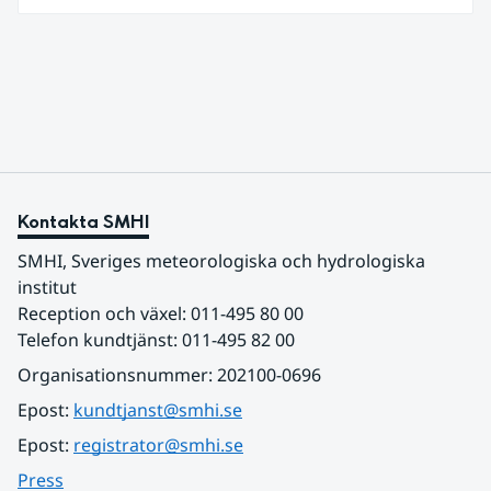
den 27 juni kom en nordlig utlöpare av den allra
varmaste luften tillfälligt in över våra allra
sydligaste landskap.
Kontakta SMHI
SMHI, Sveriges meteorologiska och hydrologiska 
institut
Reception och växel: 011-495 80 00
Telefon kundtjänst: 011-495 82 00
Organisationsnummer: 202100-0696
Epost: 
kundtjanst@smhi.se
Epost: 
registrator@smhi.se
Press