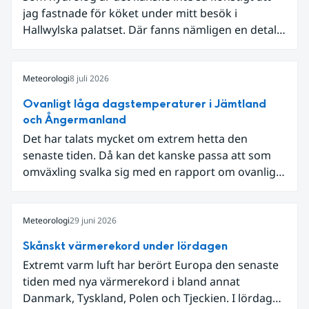
jag fastnade för köket under mitt besök i
Hallwylska palatset. Där fanns nämligen en detalj
som knöt ihop 1800-talets teknik med dagens
diskussion om vattenhushållning.
Meteorologi
8 juli 2026
Ovanligt låga dagstemperaturer i Jämtland
och Ångermanland
Det har talats mycket om extrem hetta den
senaste tiden. Då kan det kanske passa att som
omväxling svalka sig med en rapport om ovanligt
låga dagstemperaturer i Ångermanland och
Jämtland och stormbyar på Gotland.
Meteorologi
29 juni 2026
Skånskt värmerekord under lördagen
Extremt varm luft har berört Europa den senaste
tiden med nya värmerekord i bland annat
Danmark, Tyskland, Polen och Tjeckien. I lördags