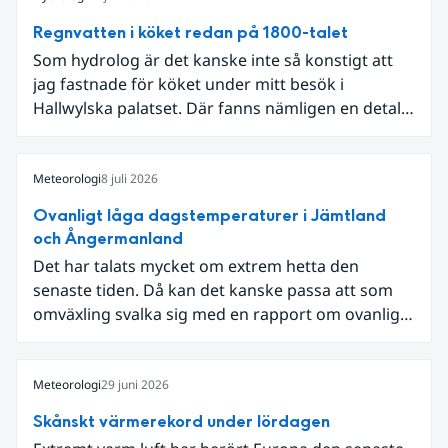
Regnvatten i köket redan på 1800-talet
Som hydrolog är det kanske inte så konstigt att
jag fastnade för köket under mitt besök i
Hallwylska palatset. Där fanns nämligen en detalj
som knöt ihop 1800-talets teknik med dagens
diskussion om vattenhushållning.
Meteorologi
8 juli 2026
Ovanligt låga dagstemperaturer i Jämtland
och Ångermanland
Det har talats mycket om extrem hetta den
senaste tiden. Då kan det kanske passa att som
omväxling svalka sig med en rapport om ovanligt
låga dagstemperaturer i Ångermanland och
Jämtland och stormbyar på Gotland.
Meteorologi
29 juni 2026
Skånskt värmerekord under lördagen