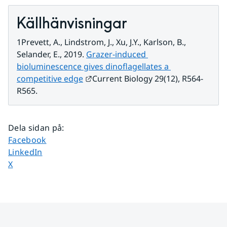
Källhänvisningar
1
Prevett, A., Lindstrom, J., Xu, J.Y., Karlson, B., 
Selander, E., 2019. 
Grazer-induced 
bioluminescence gives dinoflagellates a 
Länk till annan webbplats.
competitive edge
Current Biology 29(12), R564-
R565.
Dela sidan på
:
Dela sidan på
Facebook
Dela sidan på
LinkedIn
Dela sidan på
X