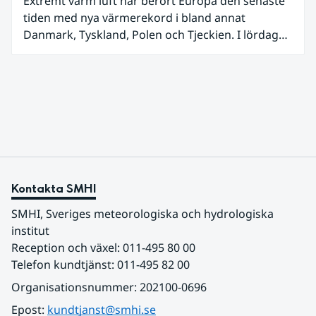
Extremt varm luft har berört Europa den senaste
tiden med nya värmerekord i bland annat
Danmark, Tyskland, Polen och Tjeckien. I lördags
den 27 juni kom en nordlig utlöpare av den allra
varmaste luften tillfälligt in över våra allra
sydligaste landskap.
Kontakta SMHI
SMHI, Sveriges meteorologiska och hydrologiska 
institut
Reception och växel: 011-495 80 00
Telefon kundtjänst: 011-495 82 00
Organisationsnummer: 202100-0696
Epost: 
kundtjanst@smhi.se