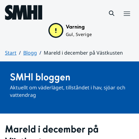
Hoppa till sidans innehåll
Meny
Varning
Gul, Sverige
Start
Blogg
Mareld i december på Västkusten
Huvudinnehåll
SMHI bloggen
Aktuellt om väderläget, tillståndet i hav, sjöar och 
vattendrag
Mareld i december på 