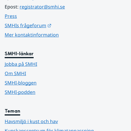
Epost: 
registrator@smhi.se
Press
Länk till annan webbplats.
SMHIs frågeforum
Mer kontaktinformation
SMHI-länkar
Jobba på SMHI
Om SMHI
SMHI-bloggen
SMHI-podden
Teman
Havsmiljö i kust och hav
Kunskapscentrum för klimatanpassning