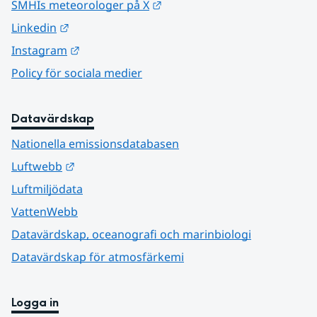
Länk till annan webbplats.
SMHIs meteorologer på X
Länk till annan webbplats.
Linkedin
Länk till annan webbplats.
Instagram
Policy för sociala medier
Datavärdskap
Nationella emissionsdatabasen
Länk till annan webbplats.
Luftwebb
Luftmiljödata
VattenWebb
Datavärdskap, oceanografi och marinbiologi
Datavärdskap för atmosfärkemi
Logga in