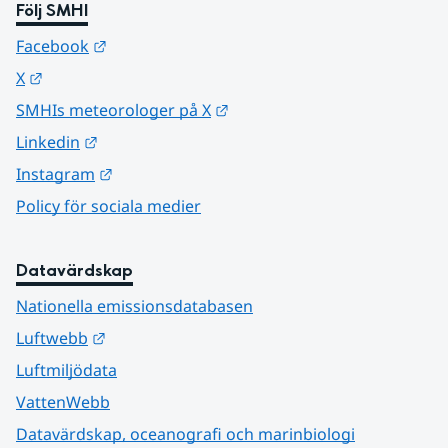
Följ SMHI
Länk till annan webbplats.
Facebook
Länk till annan webbplats.
X
Länk till annan webbplats.
SMHIs meteorologer på X
Länk till annan webbplats.
Linkedin
Länk till annan webbplats.
Instagram
Policy för sociala medier
Datavärdskap
Nationella emissionsdatabasen
Länk till annan webbplats.
Luftwebb
Luftmiljödata
VattenWebb
Datavärdskap, oceanografi och marinbiologi