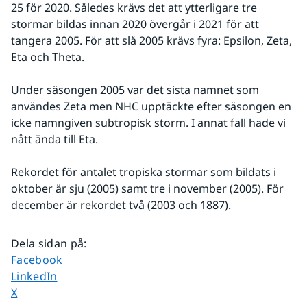
25 för 2020. Således krävs det att ytterligare tre 
stormar bildas innan 2020 övergår i 2021 för att 
tangera 2005. För att slå 2005 krävs fyra: Epsilon, Zeta, 
Eta och Theta. 
Under säsongen 2005 var det sista namnet som 
användes Zeta men NHC upptäckte efter säsongen en 
icke namngiven subtropisk storm. I annat fall hade vi 
nått ända till Eta. 
Rekordet för antalet tropiska stormar som bildats i 
oktober är sju (2005) samt tre i november (2005). För 
december är rekordet två (2003 och 1887).
Dela sidan på
:
Dela sidan på
Facebook
Dela sidan på
LinkedIn
Dela sidan på
X