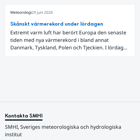
Jämtland och stormbyar på Gotland.
Meteorologi
29 juni 2026
Skånskt värmerekord under lördagen
Extremt varm luft har berört Europa den senaste
tiden med nya värmerekord i bland annat
Danmark, Tyskland, Polen och Tjeckien. I lördags
den 27 juni kom en nordlig utlöpare av den allra
varmaste luften tillfälligt in över våra allra
sydligaste landskap.
Kontakta SMHI
SMHI, Sveriges meteorologiska och hydrologiska 
institut