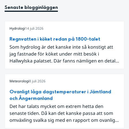
Senaste blogginläggen
Hydrologi
14 juli 2026
Regnvatten i köket redan på 1800-talet
Som hydrolog är det kanske inte så konstigt att
jag fastnade för köket under mitt besök i
Hallwylska palatset. Där fanns nämligen en detalj
som knöt ihop 1800-talets teknik med dagens
diskussion om vattenhushållning.
Meteorologi
8 juli 2026
Ovanligt låga dagstemperaturer i Jämtland
och Ångermanland
Det har talats mycket om extrem hetta den
senaste tiden. Då kan det kanske passa att som
omväxling svalka sig med en rapport om ovanligt
låga dagstemperaturer i Ångermanland och