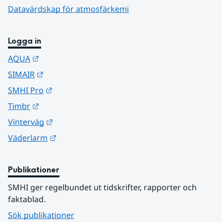
Datavärdskap för atmosfärkemi
Logga in
Länk till annan webbplats.
AQUA
Länk till annan webbplats.
SIMAIR
Länk till annan webbplats.
SMHI Pro
Länk till annan webbplats.
Timbr
Länk till annan webbplats.
Vinterväg
Länk till annan webbplats.
Väderlarm
Publikationer
SMHI ger regelbundet ut tidskrifter, rapporter och 
faktablad.
Sök publikationer