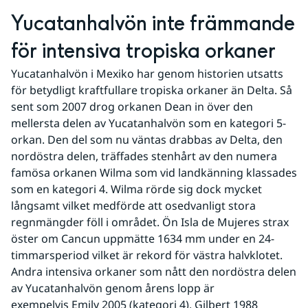
Yucatanhalvön inte främmande 
för intensiva tropiska orkaner
Yucatanhalvön i Mexiko har genom historien utsatts 
för betydligt kraftfullare tropiska orkaner än Delta. Så 
sent som 2007 drog orkanen Dean in över den 
mellersta delen av Yucatanhalvön som en kategori 5-
orkan. Den del som nu väntas drabbas av Delta, den 
nordöstra delen, träffades stenhårt av den numera 
famösa orkanen Wilma som vid landkänning klassades 
som en kategori 4. Wilma rörde sig dock mycket 
långsamt vilket medförde att osedvanligt stora 
regnmängder föll i området. Ön Isla de Mujeres strax 
öster om Cancun uppmätte 1634 mm under en 24-
timmarsperiod vilket är rekord för västra halvklotet. 
Andra intensiva orkaner som nått den nordöstra delen 
av Yucatanhalvön genom årens lopp är 
exempelvis Emily 2005 (kategori 4), Gilbert 1988 