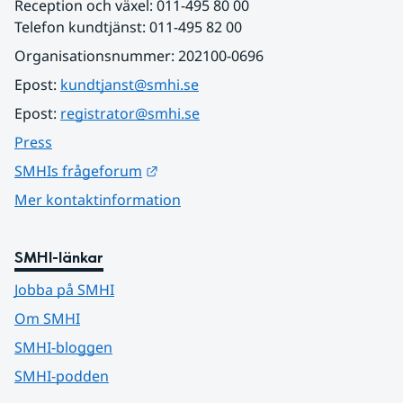
Reception och växel: 011-495 80 00
Telefon kundtjänst: 011-495 82 00
Organisationsnummer: 202100-0696
Epost: 
kundtjanst@smhi.se
Epost: 
registrator@smhi.se
Press
Länk till annan webbplats.
SMHIs frågeforum
Mer kontaktinformation
SMHI-länkar
Jobba på SMHI
Om SMHI
SMHI-bloggen
SMHI-podden