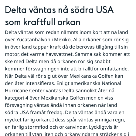
Delta väntas nå södra USA 
som kraftfull orkan
Delta väntas som redan nämnts inom kort att nå land 
över Yucatanhalvön i Mexiko. Alla orkaner som rör sig 
in över land tappar kraft då de berövas tillgång till sin 
motor, det varma havsvattnet. Samma sak kommer att 
ske med Delta men då orkanen rör sig snabbt 
kommer försvagningen inte att bli alltför omfattande. 
När Delta väl rör sig ut över Mexikanska Golfen kan 
den åter intensifieras. Enligt amerikanska National 
Hurricane Center väntas Delta sannolikt åter nå 
kategori 4 över Mexikanska Golfen men en viss 
försvagning väntas ändå innan orkanen når land i 
södra USA framåt fredag. Delta väntas ändå vara en 
mycket farlig orkan. I dess spår väntas ymniga regn, 
en farlig stormflod och orkanvindar. Lyckligtvis är 
orkanen till ytan liten och orkanvindarna sträcker sig i 