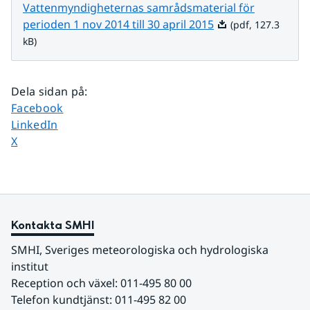
Vattenmyndigheternas samrådsmaterial för
Pdf, 127.3 kB.
perioden 1 nov 2014 till 30 april 2015
(pdf, 127.3
kB)
Dela sidan på
:
Dela sidan på
Facebook
Dela sidan på
LinkedIn
Dela sidan på
X
Kontakta SMHI
SMHI, Sveriges meteorologiska och hydrologiska 
institut
Reception och växel: 011-495 80 00
Telefon kundtjänst: 011-495 82 00