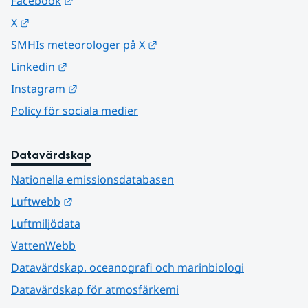
Länk till annan webbplats.
Facebook
Länk till annan webbplats.
X
Länk till annan webbplats.
SMHIs meteorologer på X
Länk till annan webbplats.
Linkedin
Länk till annan webbplats.
Instagram
Policy för sociala medier
Datavärdskap
Nationella emissionsdatabasen
Länk till annan webbplats.
Luftwebb
Luftmiljödata
VattenWebb
Datavärdskap, oceanografi och marinbiologi
Datavärdskap för atmosfärkemi