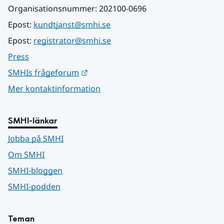
Organisationsnummer: 202100-0696
Epost: 
kundtjanst@smhi.se
Epost: 
registrator@smhi.se
Press
Länk till annan webbplats.
SMHIs frågeforum
Mer kontaktinformation
SMHI-länkar
Jobba på SMHI
Om SMHI
SMHI-bloggen
SMHI-podden
Teman