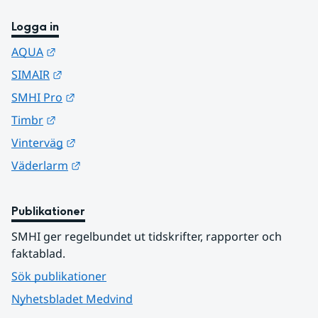
Logga in
Länk till annan webbplats.
AQUA
Länk till annan webbplats.
SIMAIR
Länk till annan webbplats.
SMHI Pro
Länk till annan webbplats.
Timbr
Länk till annan webbplats.
Vinterväg
Länk till annan webbplats.
Väderlarm
Publikationer
SMHI ger regelbundet ut tidskrifter, rapporter och 
faktablad.
Sök publikationer
Nyhetsbladet Medvind