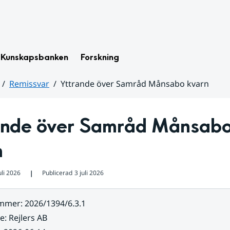
Kunskapsbanken
Forskning
Remissvar
Yttrande över Samråd Månsabo kvarn
ande över Samråd Månsabo
n
uli 2026
Publicerad
3 juli 2026
❘
ummer
:
2026/1394/6.3.1
re
:
Rejlers AB