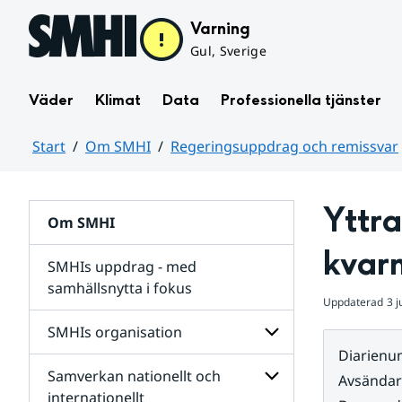
Hoppa till sidans innehåll
Varning
Gul, Sverige
Väder
Klimat
Data
Professionella tjänster
Start
Om SMHI
Regeringsuppdrag och remissvar
Huvudinnehåll
Yttr
Om SMHI
kvar
SMHIs uppdrag - med
samhällsnytta i fokus
Uppdaterad
3 j
remissvar
SMHIs organisation
och
Diarien
Regeringsuppdrag
Samverkan nationellt och
för
Undersidor
Avsända
Undersidor
för
internationellt