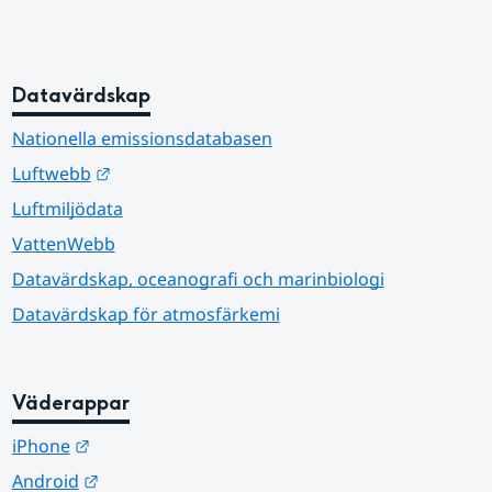
Datavärdskap
Nationella emissionsdatabasen
Länk till annan webbplats.
Luftwebb
Luftmiljödata
VattenWebb
Datavärdskap, oceanografi och marinbiologi
Datavärdskap för atmosfärkemi
Väderappar
Länk till annan webbplats.
iPhone
Länk till annan webbplats.
Android