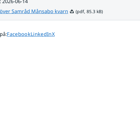
:
2026-06-14
Pdf, 85.3 kB.
 över Samråd Månsabo kvarn
(pdf, 85.3 kB)
Dela sidan på
Dela sidan på
Dela sidan på
 på
:
Facebook
LinkedIn
X