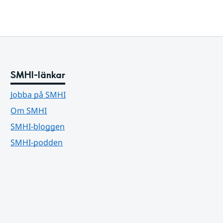
SMHI-länkar
Jobba på SMHI
Om SMHI
SMHI-bloggen
SMHI-podden