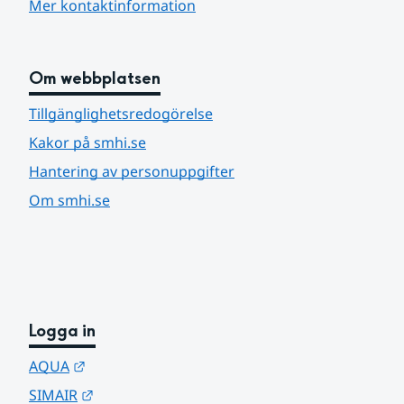
Mer kontaktinformation
Om webbplatsen
Tillgänglighetsredogörelse
Kakor på smhi.se
Hantering av personuppgifter
Om smhi.se
Logga in
Länk till annan webbplats.
AQUA
Länk till annan webbplats.
SIMAIR