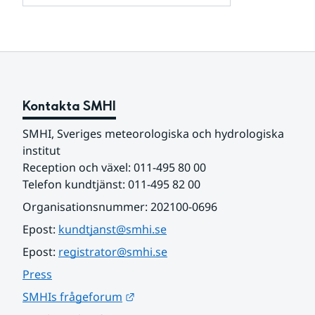
och
för
samarbetspartners
Om
webbplatsen
Kontakta SMHI
SMHI, Sveriges meteorologiska och hydrologiska 
institut
Reception och växel: 011-495 80 00
Telefon kundtjänst: 011-495 82 00
Organisationsnummer: 202100-0696
Epost: 
kundtjanst@smhi.se
Epost: 
registrator@smhi.se
Press
Länk till annan webbplats.
SMHIs frågeforum