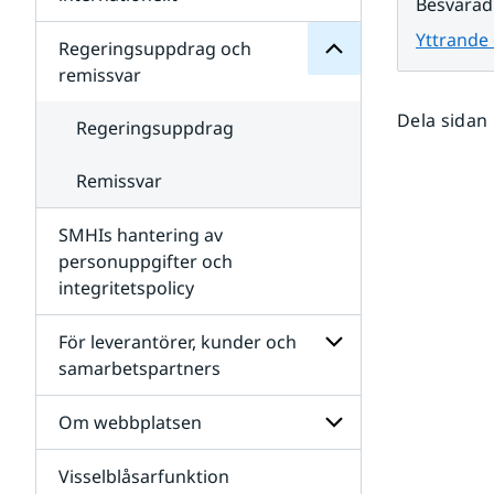
Besvarad
SMHIs
Undersidor
organisation
Yttrande
för
Regeringsuppdrag och
Samverkan
remissvar
nationellt
och
Dela sidan
internationellt
Regeringsuppdrag
Remissvar
SMHIs hantering av
personuppgifter och
integritetspolicy
För leverantörer, kunder och
samarbetspartners
Undersidor
för
Om webbplatsen
För
leverantörer,
Visselblåsarfunktion
kunder
Undersidor