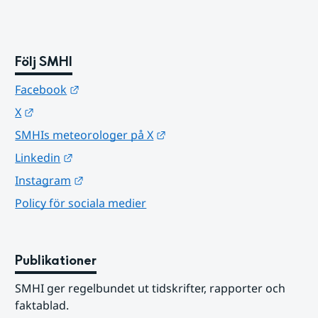
Följ SMHI
Länk till annan webbplats.
Facebook
Länk till annan webbplats.
X
Länk till annan webbplats.
SMHIs meteorologer på X
Länk till annan webbplats.
Linkedin
Länk till annan webbplats.
Instagram
Policy för sociala medier
Publikationer
SMHI ger regelbundet ut tidskrifter, rapporter och 
faktablad.