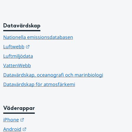
Datavärdskap
Nationella emissionsdatabasen
Länk till annan webbplats.
Luftwebb
Luftmiljödata
VattenWebb
Datavärdskap, oceanografi och marinbiologi
Datavärdskap för atmosfärkemi
Väderappar
Länk till annan webbplats.
iPhone
Länk till annan webbplats.
Android