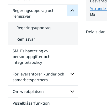
Besvarad
SMHIs
Undersidor
organisation
Yttrande
för
Regeringsuppdrag och
Samverkan
kB)
remissvar
nationellt
och
internationellt
Regeringsuppdrag
Dela sidan
Remissvar
SMHIs hantering av
personuppgifter och
integritetspolicy
För leverantörer, kunder och
samarbetspartners
Undersidor
för
Om webbplatsen
För
leverantörer,
Visselblåsarfunktion
kunder
Undersidor