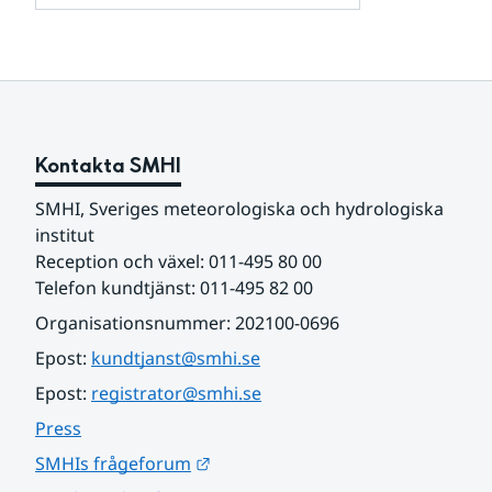
och
för
samarbetspartners
Om
webbplatsen
Kontakta SMHI
SMHI, Sveriges meteorologiska och hydrologiska 
institut
Reception och växel: 011-495 80 00
Telefon kundtjänst: 011-495 82 00
Organisationsnummer: 202100-0696
Epost: 
kundtjanst@smhi.se
Epost: 
registrator@smhi.se
Press
Länk till annan webbplats.
SMHIs frågeforum