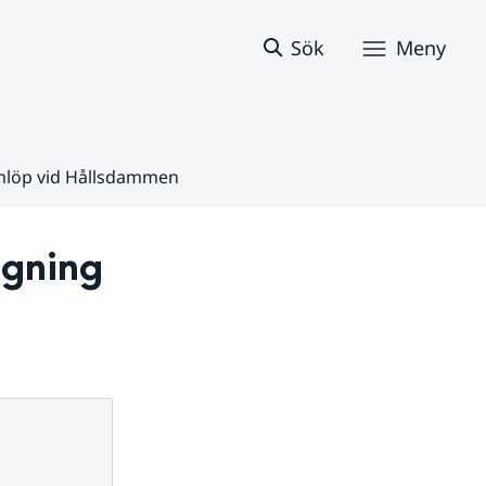
Sök
Meny
mlöp vid Hållsdammen
gning 