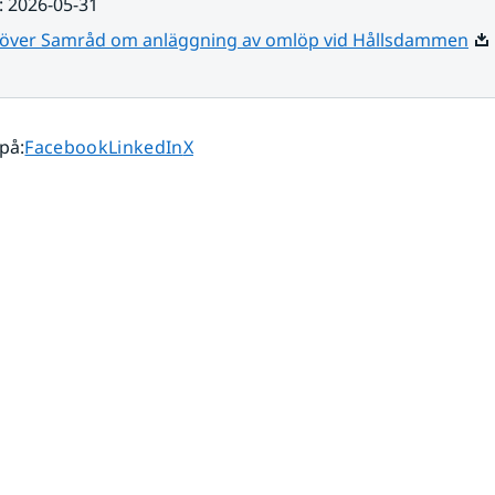
:
2026-05-31
Pdf
 över Samråd om anläggning av omlöp vid Hållsdammen
Dela sidan på
Dela sidan på
Dela sidan på
 på
:
Facebook
LinkedIn
X