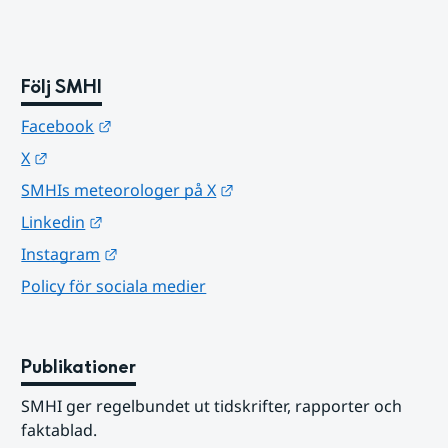
Följ SMHI
Länk till annan webbplats.
Facebook
Länk till annan webbplats.
X
Länk till annan webbplats.
SMHIs meteorologer på X
Länk till annan webbplats.
Linkedin
Länk till annan webbplats.
Instagram
Policy för sociala medier
Publikationer
SMHI ger regelbundet ut tidskrifter, rapporter och 
faktablad.