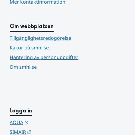
Mer kontaktinformation
Om webbplatsen
Tillgänglighetsredogörelse
Kakor på smhi.se
Hantering av personuppgifter
Om smhi.se
Logga in
Länk till annan webbplats.
AQUA
Länk till annan webbplats.
SIMAIR