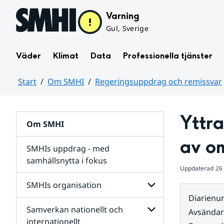
Hoppa till sidans innehåll
Varning
Gul, Sverige
Väder
Klimat
Data
Professionella tjänster
Start
Om SMHI
Regeringsuppdrag och remissvar
Huvudinnehåll
Yttr
Om SMHI
av o
SMHIs uppdrag - med
samhällsnytta i fokus
Uppdaterad
26 
remissvar
SMHIs organisation
och
Diarien
Regeringsuppdrag
Samverkan nationellt och
för
Undersidor
Avsända
Undersidor
för
internationellt