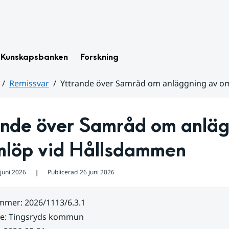
Kunskapsbanken
Forskning
Remissvar
Yttrande över Samråd om anläggning av o
ande över Samråd om anläg
mlöp vid Hållsdammen
juni 2026
Publicerad
26 juni 2026
❘
ummer
:
2026/1113/6.3.1
re
:
Tingsryds kommun