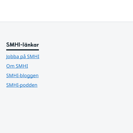
SMHI-länkar
Jobba på SMHI
Om SMHI
SMHI-bloggen
SMHI-podden