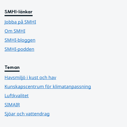
SMHI-länkar
Jobba på SMHI
Om SMHI
SMHI-bloggen
SMHI-podden
Teman
Havsmiljö i kust och hav
Kunskapscentrum för klimatanpassning
Luftkvalitet
SIMAIR
Sjöar och vattendrag