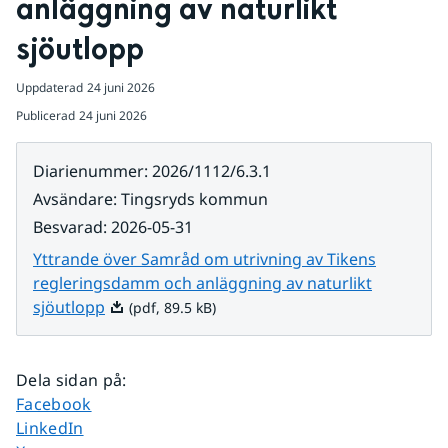
anläggning av naturlikt 
sjöutlopp
Uppdaterad
24 juni 2026
Publicerad
24 juni 2026
Diarienummer
:
2026/1112/6.3.1
Avsändare
:
Tingsryds kommun
Besvarad
:
2026-05-31
Yttrande över Samråd om utrivning av Tikens
regleringsdamm och anläggning av naturlikt
Pdf, 89.5 kB.
sjöutlopp
(pdf, 89.5 kB)
Dela sidan på
:
Dela sidan på
Facebook
Dela sidan på
LinkedIn