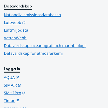
Datavärdskap
Nationella emissionsdatabasen
Länk till annan webbplats.
Luftwebb
Luftmiljödata
VattenWebb
Datavärdskap, oceanografi och marinbiologi
Datavärdskap för atmosfärkemi
Logga in
Länk till annan webbplats.
AQUA
Länk till annan webbplats.
SIMAIR
Länk till annan webbplats.
SMHI Pro
Länk till annan webbplats.
Timbr