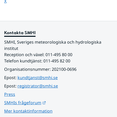
Dela sidan på
X
Kontakta SMHI
SMHI, Sveriges meteorologiska och hydrologiska 
institut
Reception och växel: 011-495 80 00
Telefon kundtjänst: 011-495 82 00
Organisationsnummer: 202100-0696
Epost: 
kundtjanst@smhi.se
Epost: 
registrator@smhi.se
Press
Länk till annan webbplats.
SMHIs frågeforum
Mer kontaktinformation