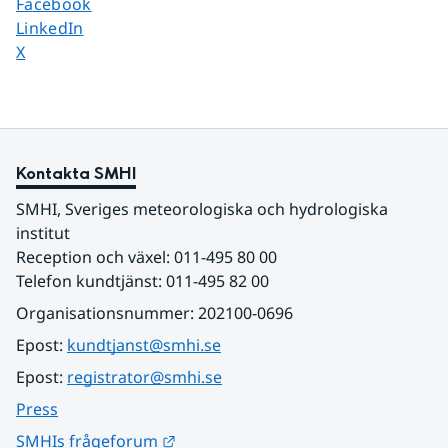
Dela sidan på
Facebook
Dela sidan på
LinkedIn
Dela sidan på
X
Kontakta SMHI
SMHI, Sveriges meteorologiska och hydrologiska 
institut
Reception och växel: 011-495 80 00
Telefon kundtjänst: 011-495 82 00
Organisationsnummer: 202100-0696
Epost: 
kundtjanst@smhi.se
Epost: 
registrator@smhi.se
Press
Länk till annan webbplats.
SMHIs frågeforum