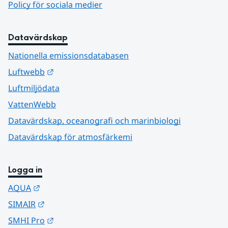
Policy för sociala medier
Datavärdskap
Nationella emissionsdatabasen
Länk till annan webbplats.
Luftwebb
Luftmiljödata
VattenWebb
Datavärdskap, oceanografi och marinbiologi
Datavärdskap för atmosfärkemi
Logga in
Länk till annan webbplats.
AQUA
Länk till annan webbplats.
SIMAIR
Länk till annan webbplats.
SMHI Pro