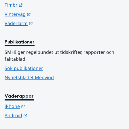
Länk till annan webbplats.
Timbr
Länk till annan webbplats.
Vinterväg
Länk till annan webbplats.
Väderlarm
Publikationer
SMHI ger regelbundet ut tidskrifter, rapporter och 
faktablad.
Sök publikationer
Nyhetsbladet Medvind
Väderappar
Länk till annan webbplats.
iPhone
Länk till annan webbplats.
Android