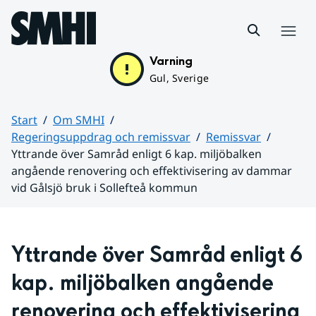
Hoppa till sidans innehåll
Meny
Varning
Gul, Sverige
Start
Om SMHI
Regeringsuppdrag och remissvar
Remissvar
Yttrande över Samråd enligt 6 kap. miljöbalken
angående renovering och effektivisering av dammar
vid Gålsjö bruk i Sollefteå kommun
Huvudinnehåll
Yttrande över 
Samråd enligt 6 
kap. miljöbalken angående 
renovering och effektivisering 