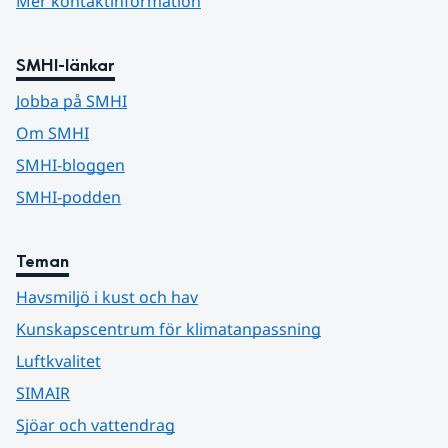
Mer kontaktinformation
SMHI-länkar
Jobba på SMHI
Om SMHI
SMHI-bloggen
SMHI-podden
Teman
Havsmiljö i kust och hav
Kunskapscentrum för klimatanpassning
Luftkvalitet
SIMAIR
Sjöar och vattendrag