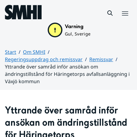
Hoppa till sidans innehåll
Meny
Varning
Gul, Sverige
Start
Om SMHI
Regeringsuppdrag och remissvar
Remissvar
Yttrande över samråd inför ansökan om
ändringstillstånd för Häringetorps avfallsanläggning i
Växjö kommun
Huvudinnehåll
Yttrande över samråd inför 
ansökan om ändringstillstånd 
för Häringetorps 