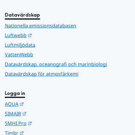
Datavärdskap
Nationella emissionsdatabasen
Länk till annan webbplats.
Luftwebb
Luftmiljödata
VattenWebb
Datavärdskap, oceanografi och marinbiologi
Datavärdskap för atmosfärkemi
Logga in
Länk till annan webbplats.
AQUA
Länk till annan webbplats.
SIMAIR
Länk till annan webbplats.
SMHI Pro
Länk till annan webbplats.
Timbr