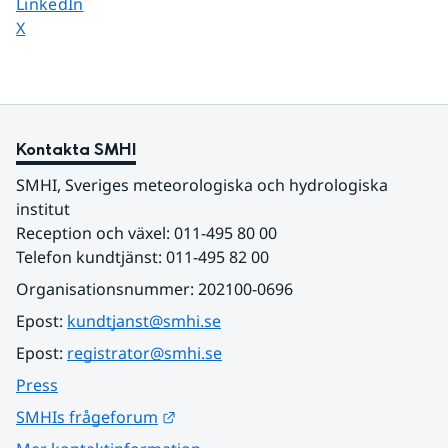
Dela sidan på
LinkedIn
Dela sidan på
X
Kontakta SMHI
SMHI, Sveriges meteorologiska och hydrologiska 
institut
Reception och växel: 011-495 80 00
Telefon kundtjänst: 011-495 82 00
Organisationsnummer: 202100-0696
Epost: 
kundtjanst@smhi.se
Epost: 
registrator@smhi.se
Press
Länk till annan webbplats.
SMHIs frågeforum