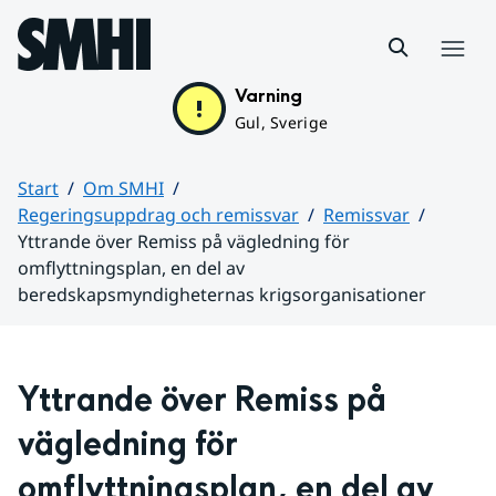
Hoppa till sidans innehåll
Meny
Varning
Gul, Sverige
Start
Om SMHI
Regeringsuppdrag och remissvar
Remissvar
Yttrande över Remiss på vägledning för
omflyttningsplan, en del av
beredskapsmyndigheternas krigsorganisationer
Huvudinnehåll
Yttrande över Remiss på 
vägledning för 
omflyttningsplan, en del av 