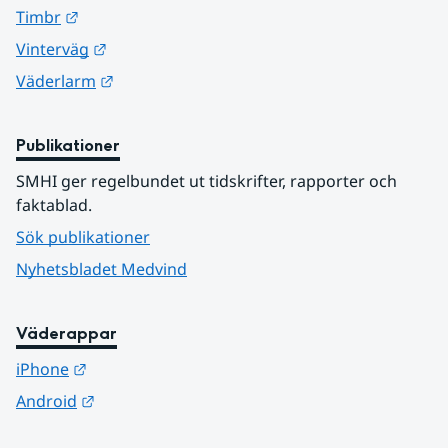
Länk till annan webbplats.
Timbr
Länk till annan webbplats.
Vinterväg
Länk till annan webbplats.
Väderlarm
Publikationer
SMHI ger regelbundet ut tidskrifter, rapporter och 
faktablad.
Sök publikationer
Nyhetsbladet Medvind
Väderappar
Länk till annan webbplats.
iPhone
Länk till annan webbplats.
Android