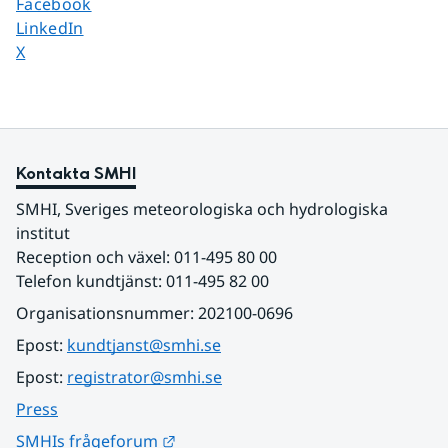
Dela sidan på
Facebook
Dela sidan på
LinkedIn
Dela sidan på
X
Kontakta SMHI
SMHI, Sveriges meteorologiska och hydrologiska 
institut
Reception och växel: 011-495 80 00
Telefon kundtjänst: 011-495 82 00
Organisationsnummer: 202100-0696
Epost: 
kundtjanst@smhi.se
Epost: 
registrator@smhi.se
Press
Länk till annan webbplats.
SMHIs frågeforum