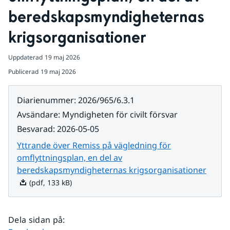
beredskapsmyndigheternas 
krigsorganisationer
Uppdaterad
19 maj 2026
Publicerad
19 maj 2026
Diarienummer
:
2026/965/6.3.1
Avsändare
:
Myndigheten för civilt försvar
Besvarad
:
2026-05-05
Yttrande över Remiss på vägledning för
omflyttningsplan, en del av
Pdf, 1
beredskapsmyndigheternas krigsorganisationer
(pdf, 133 kB)
Dela sidan på
: