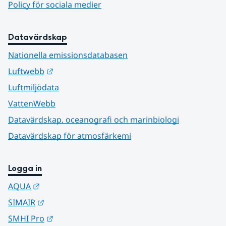
Policy för sociala medier
Datavärdskap
Nationella emissionsdatabasen
Länk till annan webbplats.
Luftwebb
Luftmiljödata
VattenWebb
Datavärdskap, oceanografi och marinbiologi
Datavärdskap för atmosfärkemi
Logga in
Länk till annan webbplats.
AQUA
Länk till annan webbplats.
SIMAIR
Länk till annan webbplats.
SMHI Pro