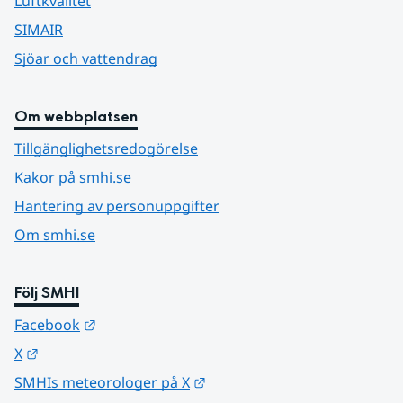
Luftkvalitet
SIMAIR
Sjöar och vattendrag
Om webbplatsen
Tillgänglighetsredogörelse
Kakor på smhi.se
Hantering av personuppgifter
Om smhi.se
Följ SMHI
Länk till annan webbplats.
Facebook
Länk till annan webbplats.
X
Länk till annan webbplats.
SMHIs meteorologer på X