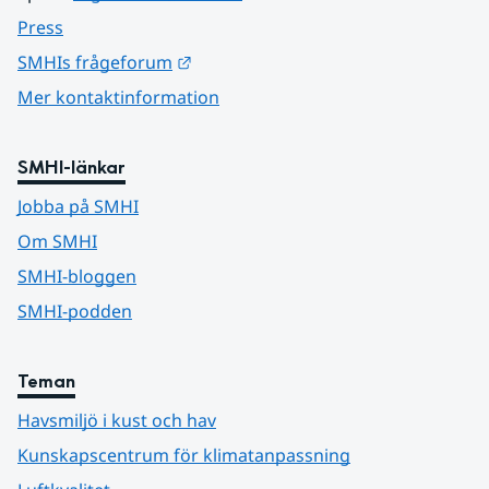
Press
Länk till annan webbplats.
SMHIs frågeforum
Mer kontaktinformation
SMHI-länkar
Jobba på SMHI
Om SMHI
SMHI-bloggen
SMHI-podden
Teman
Havsmiljö i kust och hav
Kunskapscentrum för klimatanpassning