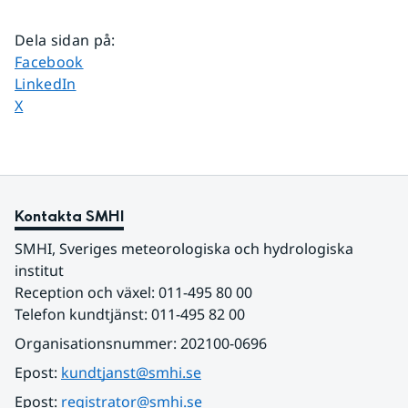
Dela sidan på
:
Dela sidan på
Facebook
Dela sidan på
LinkedIn
Dela sidan på
X
Kontakta SMHI
SMHI, Sveriges meteorologiska och hydrologiska 
institut
Reception och växel: 011-495 80 00
Telefon kundtjänst: 011-495 82 00
Organisationsnummer: 202100-0696
Epost: 
kundtjanst@smhi.se
Epost: 
registrator@smhi.se