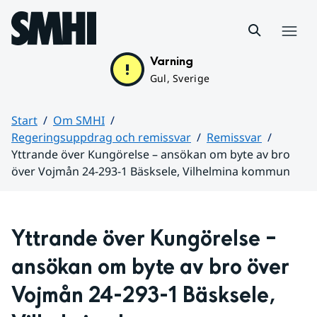
Hoppa till sidans innehåll
Meny
Varning
Gul, Sverige
Start
Om SMHI
Regeringsuppdrag och remissvar
Remissvar
Yttrande över Kungörelse – ansökan om byte av bro
över Vojmån 24-293-1 Bäsksele, Vilhelmina kommun
Huvudinnehåll
Yttrande över Kungörelse – 
ansökan om byte av bro över 
Vojmån 24-293-1 Bäsksele, 