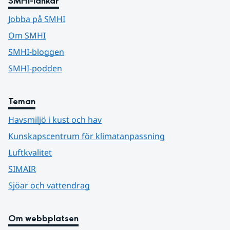
SMHI-länkar
Jobba på SMHI
Om SMHI
SMHI-bloggen
SMHI-podden
Teman
Havsmiljö i kust och hav
Kunskapscentrum för klimatanpassning
Luftkvalitet
SIMAIR
Sjöar och vattendrag
Om webbplatsen