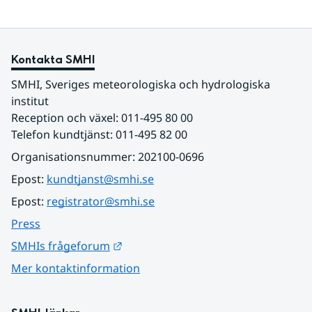
Kontakta SMHI
SMHI, Sveriges meteorologiska och hydrologiska 
institut
Reception och växel: 011-495 80 00
Telefon kundtjänst: 011-495 82 00
Organisationsnummer: 202100-0696
Epost: 
kundtjanst@smhi.se
Epost: 
registrator@smhi.se
Press
Länk till annan webbplats.
SMHIs frågeforum
Mer kontaktinformation