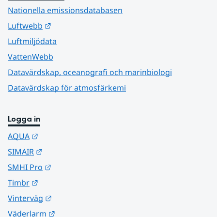
Nationella emissionsdatabasen
Länk till annan webbplats.
Luftwebb
Luftmiljödata
VattenWebb
Datavärdskap, oceanografi och marinbiologi
Datavärdskap för atmosfärkemi
Logga in
Länk till annan webbplats.
AQUA
Länk till annan webbplats.
SIMAIR
Länk till annan webbplats.
SMHI Pro
Länk till annan webbplats.
Timbr
Länk till annan webbplats.
Vinterväg
Länk till annan webbplats.
Väderlarm