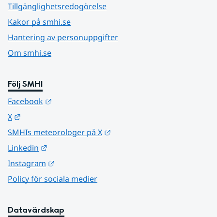
Tillgänglighetsredogörelse
Kakor på smhi.se
Hantering av personuppgifter
Om smhi.se
Följ SMHI
Länk till annan webbplats.
Facebook
Länk till annan webbplats.
X
Länk till annan webbplats.
SMHIs meteorologer på X
Länk till annan webbplats.
Linkedin
Länk till annan webbplats.
Instagram
Policy för sociala medier
Datavärdskap