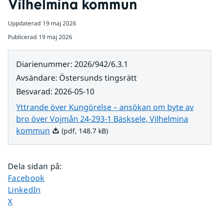
Vilhelmina kommun
Uppdaterad
19 maj 2026
Publicerad
19 maj 2026
Diarienummer
:
2026/942/6.3.1
Avsändare
:
Östersunds tingsrätt
Besvarad
:
2026-05-10
Yttrande över Kungörelse – ansökan om byte av
bro över Vojmån 24-293-1 Bäsksele, Vilhelmina
Pdf, 148.7 kB.
kommun
(pdf, 148.7 kB)
Dela sidan på
:
Dela sidan på
Facebook
Dela sidan på
LinkedIn
Dela sidan på
X