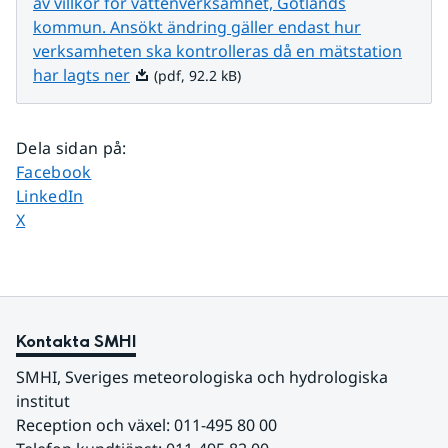
av villkor för vattenverksamhet, Gotlands
kommun. Ansökt ändring gäller endast hur
verksamheten ska kontrolleras då en mätstation
Pdf, 92.2 kB.
har lagts ner
(pdf, 92.2 kB)
Dela sidan på
:
Dela sidan på
Facebook
Dela sidan på
LinkedIn
Dela sidan på
X
Kontakta SMHI
SMHI, Sveriges meteorologiska och hydrologiska 
institut
Reception och växel: 011-495 80 00