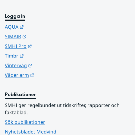
Logga in
Länk till annan webbplats.
AQUA
Länk till annan webbplats.
SIMAIR
Länk till annan webbplats.
SMHI Pro
Länk till annan webbplats.
Timbr
Länk till annan webbplats.
Vinterväg
Länk till annan webbplats.
Väderlarm
Publikationer
SMHI ger regelbundet ut tidskrifter, rapporter och 
faktablad.
Sök publikationer
Nyhetsbladet Medvind