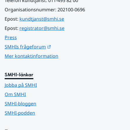
Telefon kundtjänst: 011-495 82 00
Organisationsnummer: 202100-0696
Epost: 
kundtjanst@smhi.se
Epost: 
registrator@smhi.se
Press
Länk till annan webbplats.
SMHIs frågeforum
Mer kontaktinformation
SMHI-länkar
Jobba på SMHI
Om SMHI
SMHI-bloggen
SMHI-podden